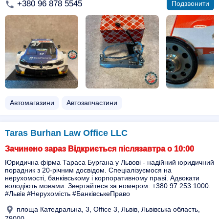
+380 96 878 5545
Подзвонити
Автомагазини
Автозапчастини
Taras Burhan Law Office LLC
Зачинено зараз Відкриється післязавтра о 10:00
Юридична фірма Тараса Бургана у Львові - надійний юридичний
порадник з 20-річним досвідом. Спеціалізуємося на
нерухомості, банківському і корпоративному праві. Адвокати
володіють мовами. Звертайтеся за номером: +380 97 253 1000.
#Львів #Нерухомість #БанківськеПраво
площа Катедральна, 3, Office 3, Львів, Львівська область,
79000