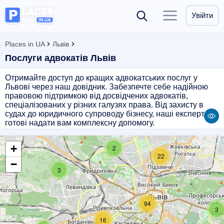
Увійти
Places in UA
Львів
Послуги адвокатів Львів
Отримайте доступ до кращих адвокатських послуг у
Львові через наш довідник. Забезпечте себе надійною
правовою підтримкою від досвідчених адвокатів,
спеціалізованих у різних галузях права. Від захисту в
судах до юридичного супроводу бізнесу, наші експерти
готові надати вам комплексну допомогу.
+
2
22
−
3
94
3
16