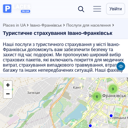
Увійти
Places in UA
Івано-Франківськ
Послуги для населення
Туристичне страхування Івано-Франківськ
Наші послуги з туристичного страхування у місті Івано-
Франківськ допоможуть вам забезпечити безпеку та
захист під час подорожі. Ми пропонуємо широкий вибір
страхових пакетів, які включають покриття для медичних
витрат, страхування випадкового травмування, втрати
багажу та інших непередбачених ситуацій. Наші фахівці
допоможуть вам підібрати оптимальну програму
страхування, щоб ви могли насолоджуватися
+
подорожжю, не маючи страху за своє здоров'я та майно.
9
Оберіть надійність та комфорт з нашим туристичним
−
страхуванням!
6