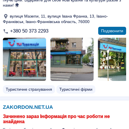
гнучкі ціни. Відкрийте для себе нові країни та культури разом з
нами! 🌍
вулиця Мазепи, 11, вулиця Івана Франка, 13, Івано-
Франківськ, Івано-Франківська область, 76000
+380 50 373 2293
Подзвонити
Туристичне страхування
Туристичні фірми
ZAKORDON.NET.UA
Зачинено зараз Інформація про час роботи не
знайдена