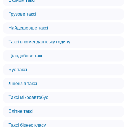
Економ таксі
Грузове таксі
Найдешевше таксі
Таксі в комендантську годину
Цілодобове таксі
Бус таксі
Ліцензія таксі
Таксі мікроавтобус
Елітне таксі
Таксі бізнес класу