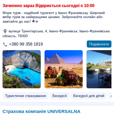
Зачинено зараз Відкриється сьогодні о 10:00
Море турів - надійний турагент у Івано-Франківську. Широкий
вибір турів за найкращими цінами. Забронюйте онлайн або
завітайте до нас! 🌟✈️
вулиця Тринітарська, 4, Івано-Франківськ, Івано-Франківська
область, 76000
+380 99 358 1819
Подзвонити
Туристичне страхування
Екскурсії
Екскурсії для дітей
Ав
Страхова компанія UNIVERSALNA