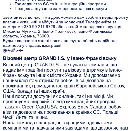
Громадянство ЄС та інші імміграційні програми
Працевлаштування за кордоном та інші послуги
Звертайтесь до нас, і ми допоможемо вам зробити перші кроки у
власний успішний майбутній за кордоном! Телефонуйте за
номером +380 99 211 9729 або завітайте за адресою: вулиця
Михайла Мулика, 2, Івано-Франківськ, Івано-Франківська
область, Україна, 76000.
Будьте впевнені в якості наших послуг та оберіть надійного
партнера у справах імміграції!
🌍🌟🌈🛫🔑
Візовий центр GRAND I.S. у Івано-Франківську
Візовий центр GRAND I.S. - це сучасна компанія, що
надає імміграційні послуги та візову підтримку в Івано-
Франківську та інших містах України. Ми допомагаємо
нашим клієнтам отримати робочі візи, дозволи на
проживання, громадянство країн Європейського Союзу,
США, Канади та інших країн.
Наші послуги доступні як онлайн, так і на місці. Ми
пропонуємо широкий спектр імміграційних програм,
таких як Green Card USA, Express Entry Canada, робочі
візи та дозволи на проживання в країнах ЄС, Польщі,
Чехії, Литві та інших.
Наша команда співпрацює з кращими адвокатами,
компаніями та навчальними закладами, що дозволяє нам