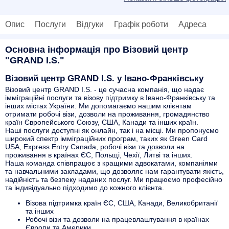
Опис
Послуги
Відгуки
Графік роботи
Адреса
Основна інформація про Візовий центр
"GRAND I.S."
Візовий центр GRAND I.S. у Івано-Франківську
Візовий центр GRAND I.S. - це сучасна компанія, що надає
імміграційні послуги та візову підтримку в Івано-Франківську та
інших містах України. Ми допомагаємо нашим клієнтам
отримати робочі візи, дозволи на проживання, громадянство
країн Європейського Союзу, США, Канади та інших країн.
Наші послуги доступні як онлайн, так і на місці. Ми пропонуємо
широкий спектр імміграційних програм, таких як Green Card
USA, Express Entry Canada, робочі візи та дозволи на
проживання в країнах ЄС, Польщі, Чехії, Литві та інших.
Наша команда співпрацює з кращими адвокатами, компаніями
та навчальними закладами, що дозволяє нам гарантувати якість,
надійність та безпеку наданих послуг. Ми працюємо професійно
та індивідуально підходимо до кожного клієнта.
Візова підтримка країн ЄС, США, Канади, Великобританії
та інших
Робочі візи та дозволи на працевлаштування в країнах
Європи та Америки