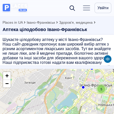
Увійти
Places in UA
Івано-Франківськ
Здоров'я, медицина
Аптека цілодобово Івано-Франківськ
Шукаєте цілодобову аптеку у місті Івано-Франківськ?
Наш сайт-довідник пропонує вам широкий вибір аптек з
різним асортиментом лікарських засобів. Тут ви знайдете
не лише ліки, але й медичні прилади, біологічно активні
добавки та інші засоби для збереження вашого здоров'я.
Наші підприємства готові надати вам кваліфіковану
консультацію та швидку доставку препаратів у будь-який
час доби. Обирайте надійних партнерів у сфері
+
медицини та здоров'я – обирайте аптеки нашого сайту-
довідника!
−
5