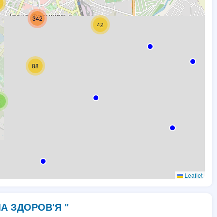
342
42
88
2
Leaflet
ЛА ЗДОРОВ'Я "