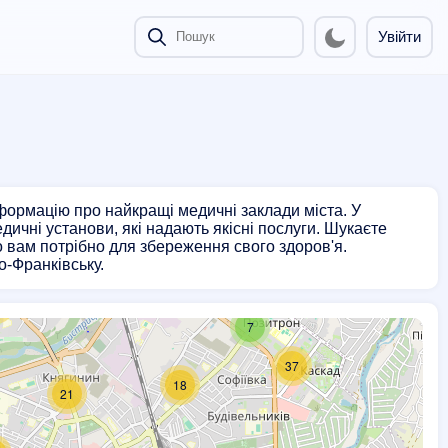
Увійти
нформацію про найкращі медичні заклади міста. У
медичні установи, які надають якісні послуги. Шукаєте
о вам потрібно для збереження свого здоров'я.
о-Франківську.
5
7
37
18
21