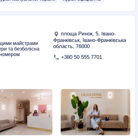
ра
Курси дитячого масажу
Курси екскурсоводів
 фармацевта
Вечірні курси медсестер
едикюру
Еротичний масаж
Нуру масаж
площа Ринок, 5, Івано-
Франківськ, Івано-Франківська
ащими майстрами
область, 76000
ури та безболісна
 номером
+380 50 555 7701