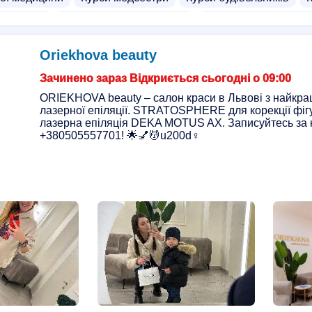
 обличчя
Курси тайського масажу
Курси електромонте
диків
Курси реабілітолога
Курси тейпування
Курси
Oriekhova beauty
люлітного масажу
Курси голкотерпії
Школи
Курси п
Зачинено зараз Відкриється сьогодні о 09:00
ORIEKHOVA beauty – салон краси в Львові з найкр
лазерної епіляції. STRATOSPHERE для корекції фіг
лазерна епіляція DEKA MOTUS AX. Записуйтесь за
+380505557701! 🌟💅💆u200d♀️