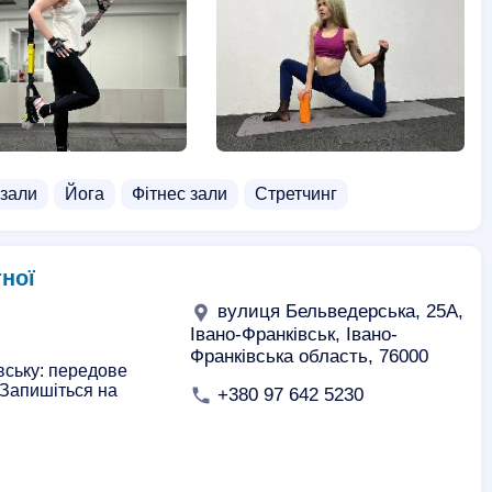
 зали
Йога
Фітнес зали
Стретчинг
тної
вулиця Бельведерська, 25A,
Івано-Франківськ, Івано-
Франківська область, 76000
вську: передове
 Запишіться на
+380 97 642 5230