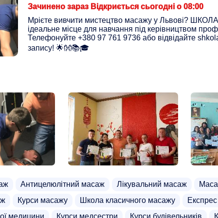
Зачинено зараз Відкриється сьогодні о 08:00
Мрієте вивчити мистецтво масажу у Львові? ШКОЛ
ідеальне місце для навчання під керівництвом проф
Телефонуйте +380 97 761 9736 або відвідайте shkol
запису! 🌟👐📚🎓
аж
Антицелюлітний масаж
Лікувальний масаж
Маса
аж
Курси масажу
Школа класичного масажу
Експрес
ної медицини
Курси медсестри
Курси будівельників
К