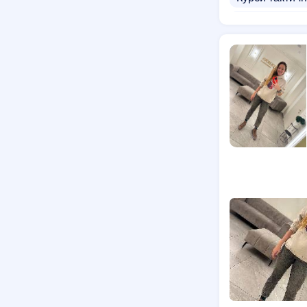
Курси масажу
Курси параме
Курси антице