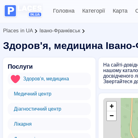
Головна
Категорії
Карта
С
Places in UA
Івано-Франківськ
Здоров'я, медицина Івано-
На сайті-довід
Послуги
нашому каталозі
досвідченого л
Здоров'я, медицина
Звертайтеся до
Медичний центр
+
Діагностичний центр
−
Лікарня