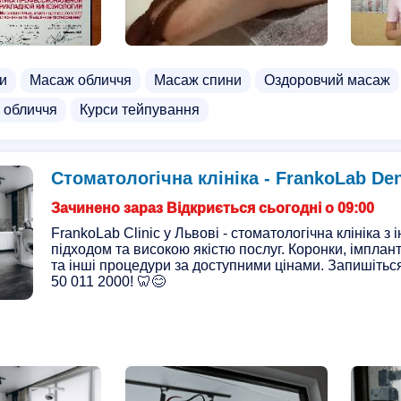
и
Масаж обличчя
Масаж спини
Оздоровчий масаж
 обличчя
Курси тейпування
Стоматологічна клініка - FrankoLab Dent
Зачинено зараз Відкриється сьогодні о 09:00
FrankoLab Clinic у Львові - стоматологічна клініка з
підходом та високою якістю послуг. Коронки, імплан
та інші процедури за доступними цінами. Запишіть
50 011 2000! 🦷😊