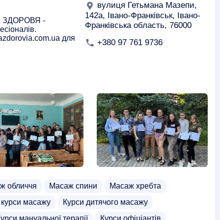
вулиця Гетьмана Мазепи,
142а, Івано-Франківськ, Івано-
А ЗДОРОВЯ -
Франківська область, 76000
есіоналів.
7
azdorovia.com.ua для
+380 97 761 9736
ж обличчя
Масаж спини
Масаж хребта
 курси масажу
Курси дитячого масажу
урси мануальної терапії
Курси офіціантів