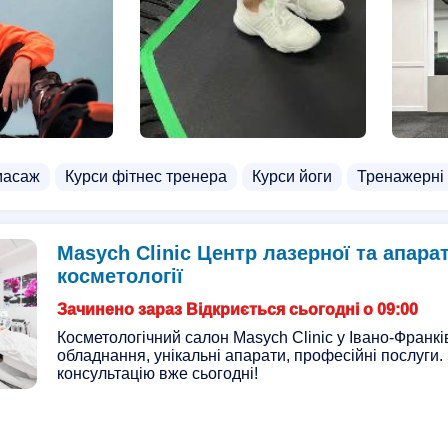
масаж
Курси фітнес тренера
Курси йоги
Тренажерні
Masych Clinic Центр лазерної та апара
косметології
Зачинено зараз Відкриється сьогодні о 09:00
Косметологічний салон Masych Clinic у Івано-Франкі
обладнання, унікальні апарати, професійні послуги.
консультацію вже сьогодні!