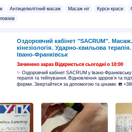
и
Антицелюлітний масаж
Масаж ніг
Курси краси
ловіків
Оздоровчий кабінет "SACRUM". Масаж
кінезіологія. Ударно-хвильова терапія
Івано-Франківськ
Зачинено зараз Відкриється сьогодні о 10:00
✨ Оздоровчий кабінет SACRUM у Івано-Франківську: 
терапія та тейпування. Відновлення здоров'я та під
форми. Звертайтеся за допомогою та цінами. ☎️ +38