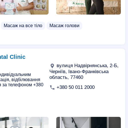
Масаж на все тіло
Масаж голови
al Clinic
вулиця Надвірнянська, 2-Б,
Черніїв, Івано-Франківська
 індивідуальним
область, 77460
тація, відбілювання
ся за телефоном +380
+380 50 011 2000