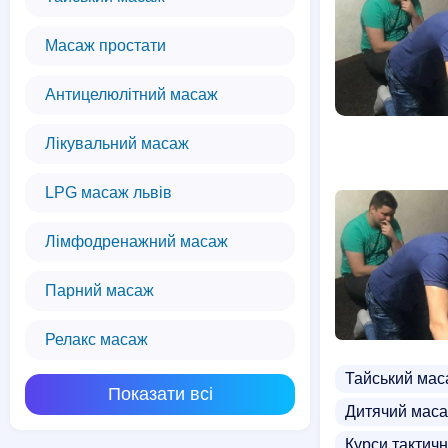
Масаж простати
Антицелюлітний масаж
Лікувальний масаж
LPG масаж львів
Лімфодренажний масаж
Парний масаж
Релакс масаж
Тайський мас
Показати всі
Дитячий мас
Курси тактич