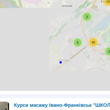
10
2
35
5
Курси масажу Івано-Франківськ "ШКО