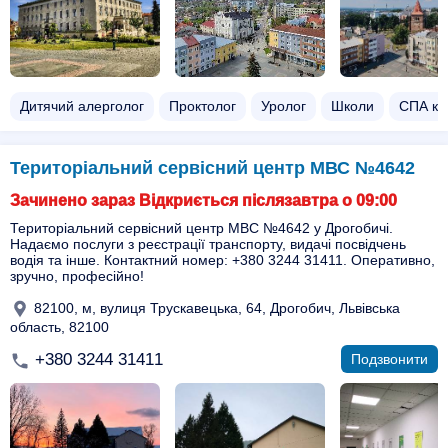
Дитячий алерголог
Проктолог
Уролог
Школи
СПА ко
Територіальний сервісний центр МВС №4642
Зачинено зараз Відкриється післязавтра о 09:00
Територіальний сервісний центр МВС №4642 у Дрогобичі.
Надаємо послуги з реєстрації транспорту, видачі посвідчень
водія та інше. Контактний номер: +380 3244 31411. Оперативно,
зручно, професійно!
82100, м, вулиця Трускавецька, 64, Дрогобич, Львівська
область, 82100
+380 3244 31411
Подзвонити