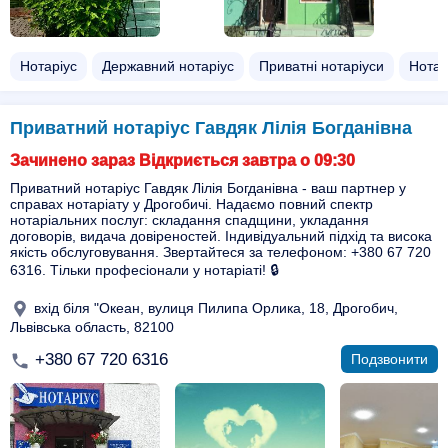
Нотаріус
Державний нотаріус
Приватні нотаріуси
Нотар
Приватний нотаріус Гавдяк Лілія Богданівна
Зачинено зараз Відкриється завтра о 09:30
Приватний нотаріус Гавдяк Лілія Богданівна - ваш партнер у
справах нотаріату у Дрогобичі. Надаємо повний спектр
нотаріальних послуг: складання спадщини, укладання
договорів, видача довіреностей. Індивідуальний підхід та висока
якість обслуговування. Звертайтеся за телефоном: +380 67 720
6316. Тільки професіонали у нотаріаті! 🔒
вхід біля "Океан, вулиця Пилипа Орлика, 18, Дрогобич,
Львівська область, 82100
+380 67 720 6316
Подзвонити