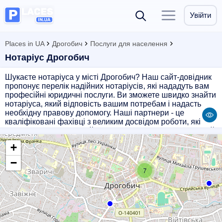
Увійти
Places in UA
Дрогобич
Послуги для населення
Нотаріус Дрогобич
Шукаєте нотаріуса у місті Дрогобич? Наш сайт-довідник
пропонує перелік надійних нотаріусів, які нададуть вам
професійні юридичні послуги. Ви зможете швидко знайти
нотаріуса, який відповість вашим потребам і надасть
необхідну правову допомогу. Наші партнери - це
кваліфіковані фахівці з великим досвідом роботи, які
гарантують конфіденційність та професіоналізм у кожній
справі. Оберіть найкращого нотаріуса для себе на
+
нашому сайті!
−
7