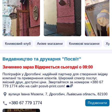
Книжковий клуб
Аніме магазини
Книжкові магазини
Худ
Видавництво та друкарня "Посвіт"
Зачинено зараз Відкриється сьогодні о 09:00
Поліграфія у Дрогобичі: надійний партнер для створення іміджу
компанії та привернення клієнтів. Широкий спектр послуг,
якісний друк, доступні ціни. Звертайтеся за номером +380 67
779 1774 або на сайт posvit-print.com! 💼🌈
вулиця Івана Мазепи, 7, Дрогобич, Львівська область, 82100
+380 67 779 1774
Подзвонити