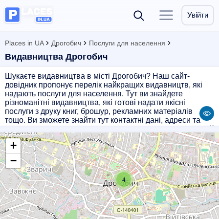
Увійти
Places in UA
Дрогобич
Послуги для населення
Видавництва Дрогобич
Шукаєте видавництва в місті Дрогобич? Наш сайт-
довідник пропонує перелік найкращих видавництв, які
надають послуги для населення. Тут ви знайдете
різноманітні видавництва, які готові надати якісні
послуги з друку книг, брошур, рекламних матеріалів
тощо. Ви зможете знайти тут контактні дані, адреси та
відгуки про кожне видавництво, щоб зробити правильний
вибір. Звертайтеся до професіоналів, які допоможуть
+
втілити ваші ідеї в реальність!
−
4