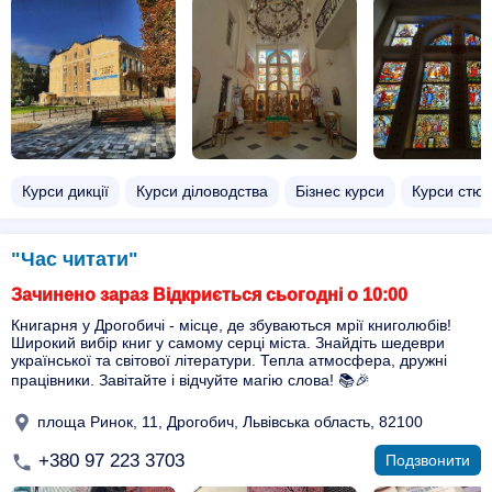
Курси дикції
Курси діловодства
Бізнес курси
Курси стю
"Час читати"
Зачинено зараз Відкриється сьогодні о 10:00
Книгарня у Дрогобичі - місце, де збуваються мрії книголюбів!
Широкий вибір книг у самому серці міста. Знайдіть шедеври
української та світової літератури. Тепла атмосфера, дружні
працівники. Завітайте і відчуйте магію слова! 📚🎉
площа Ринок, 11, Дрогобич, Львівська область, 82100
+380 97 223 3703
Подзвонити