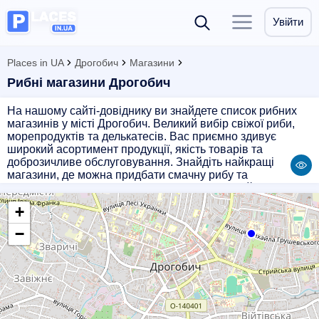
Увійти
Places in UA
Дрогобич
Магазини
Рибні магазини Дрогобич
На нашому сайті-довіднику ви знайдете список рибних
магазинів у місті Дрогобич. Великий вибір свіжої риби,
морепродуктів та делькатесів. Вас приємно здивує
широкий асортимент продукції, якість товарів та
доброзичливе обслуговування. Знайдіть найкращі
магазини, де можна придбати смачну рибу та
морепродукти в місті Дрогобич на нашому сайті!
+
−