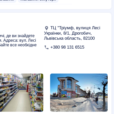
газини люстр
Магазини мотоциклів
Гуртівні електрики
Виробництво світильників
ТЦ "Тріумф, вулиця Лесі
Українки, 8/1, Дрогобич,
чі, де ви знайдете
Львівська область, 82100
 Адреса: вул. Лесі
байте все необхідне
+380 98 131 6515