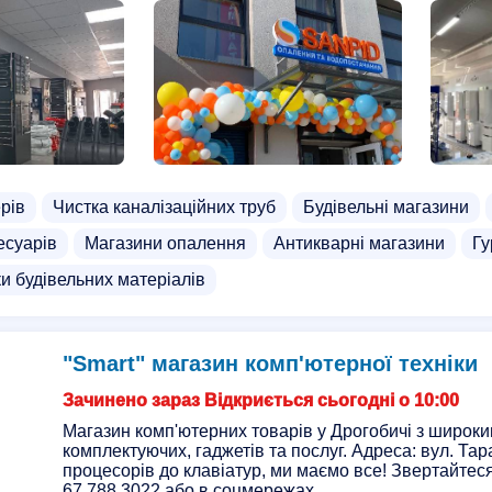
рів
Чистка каналізаційних труб
Будівельні магазини
есуарів
Магазини опалення
Антикварні магазини
Гу
и будівельних матеріалів
"Smart" магазин комп'ютерної техніки
Зачинено зараз Відкриється сьогодні о 10:00
Магазин комп'ютерних товарів у Дрогобичі з широк
комплектуючих, гаджетів та послуг. Адреса: вул. Тар
процесорів до клавіатур, ми маємо все! Звертайтес
67 788 3022 або в соцмережах.