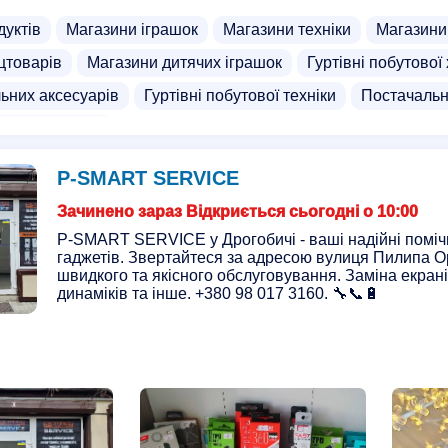
дуктів
Магазини іграшок
Магазини техніки
Магазини
цтоварів
Магазини дитячих іграшок
Гуртівні побутової 
льних аксесуарів
Гуртівні побутової техніки
Постачальн
и канцтоварів
P-SMART SERVICE
Зачинено зараз Відкриється сьогодні о 10:00
P-SMART SERVICE у Дрогобичі - ваші надійні поміч
гаджетів. Звертайтеся за адресою вулиця Пилипа О
швидкого та якісного обслуговування. Заміна екрані
динаміків та інше. +380 98 017 3160. 🔧📞🔋