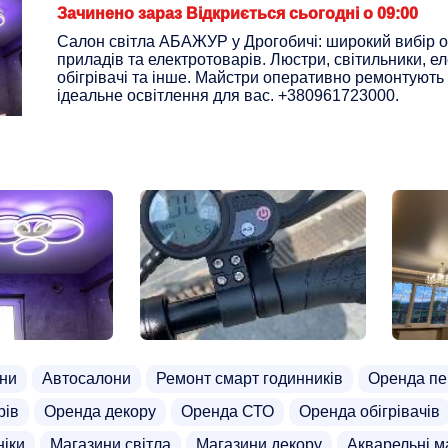
Зачинено зараз Відкриється сьогодні о 09:00
Салон світла АБАЖУР у Дрогобичі: широкий вибір 
приладів та електротоварів. Люстри, світильники, е
обігрівачі та інше. Майстри оперативно ремонтують 
ідеальне освітлення для вас. +380961723000.
ни
Автосалони
Ремонт смарт годинників
Оренда пе
рів
Оренда декору
Оренда СТО
Оренда обігрівачів
ніки
Магазини світла
Магазини декору
Акварельні м