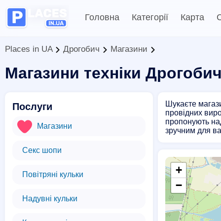
Головна
Категорії
Карта
С
Places in UA
Дрогобич
Магазини
Магазини техніки Дрогоби
Шукаєте магази
Послуги
провідних виро
пропонують над
Магазини
зручним для ва
Секс шопи
+
Повітряні кульки
−
Надувні кульки