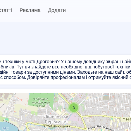
татті
Реклама
Додати
ч
н техніки у місті Дрогобич? У нашому довіднику зібрані на
бників. Тут ви знайдете все необхідне: від побутової технік
ійні товари за доступними цінами. Заходьте на наш сайт, о
с способом. Довіряйте професіоналам і отримуйте якісний с
3