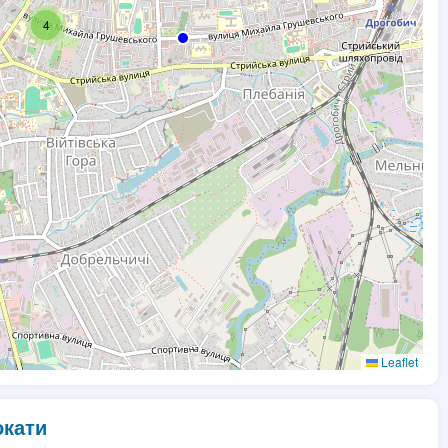
4
Leaflet
окати