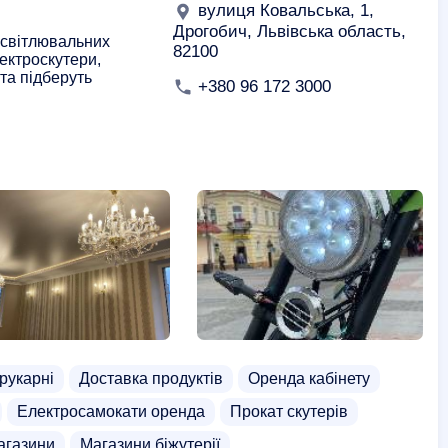
вулиця Ковальська, 1,
Дрогобич, Львівська область,
освітлювальних
82100
лектроскутери,
та підберуть
+380 96 172 3000
рукарні
Доставка продуктів
Оренда кабінету
Електросамокати оренда
Прокат скутерів
агазини
Магазини біжутерії