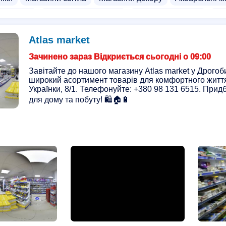
тильників
Магазини телефонів
Магазини дзеркал
Ма
терії
Гуртівні світильників
Гуртівні електротоварів
Atlas market
Зачинено зараз Відкриється сьогодні о 09:00
Завітайте до нашого магазину Atlas market у Дрогоби
широкий асортимент товарів для комфортного життя.
Українки, 8/1. Телефонуйте: +380 98 131 6515. Прид
для дому та побуту! 🛍️🏠🔋