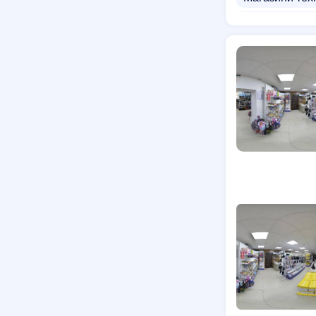
Магазини сві
Магазини біжу