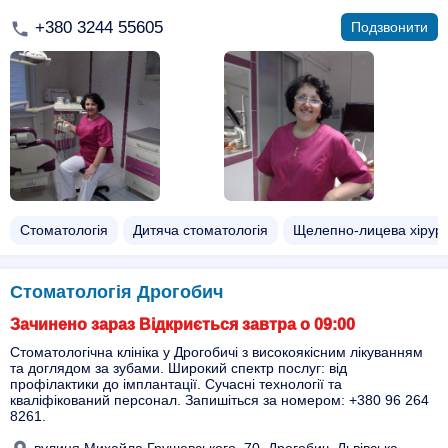
+380 3244 55605
Подзвонити
Стоматологія
Дитяча стоматологія
Щелепно-лицева хірург
Стоматологія Дрогобич
Зачинено зараз Відкриється завтра о 09:00
Стоматологічна клініка у Дрогобичі з високоякісним лікуванням
та доглядом за зубами. Широкий спектр послуг: від
профілактики до імплантації. Сучасні технології та
кваліфікований персонал. Запишіться за номером: +380 96 264
8261.
вулиця Михайла Грушевського, 70, Дрогобич, Львівська