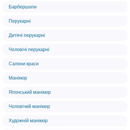
Барбершопи
Перукарні
Дитячі перукарні
Чоловічі перукарні
Салони краси
Манікюр
Японський манікюр
Чоловічий манікюр
Художній манікюр