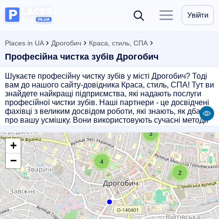
Увійти
Places in UA
Дрогобич
Краса, стиль, СПА
Професійна чистка зубів Дрогобич
Шукаєте професійну чистку зубів у місті Дрогобич? Тоді
вам до нашого сайту-довідника Краса, стиль, СПА! Тут ви
знайдете найкращі підприємства, які надають послуги
професійної чистки зубів. Наші партнери - це досвідчені
фахівці з великим досвідом роботи, які знають, як дбати
про вашу усмішку. Вони використовують сучасні методи
та обладнання, що дозволяють забезпечити ефективну
3
та безболісну чистку зубів. Після відвідування наших
+
партнерів ваша усмішка стане яскравішою і здоровішою.
Не відкладайте своє здоров'я на потім - записуйтесь на
−
4
професійну чистку зубів прямо зараз! Оберіть свого
2
фахівця на нашому сайті і отримайте якісний сервіс за
доступною ціною. Довірте свою усмішку професіоналам!