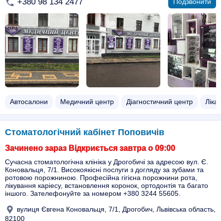
+380 98 134 2477
Подзвонити
Автосалони
Медичний центр
Діагностичний центр
Ліка
Стоматологічний кабінет Поповичів
Зачинено зараз Відкриється завтра о 09:00
Сучасна стоматологічна клініка у Дрогобичі за адресою вул. Є.
Коновальця, 7/1. Високоякісні послуги з догляду за зубами та
ротовою порожниною. Професійна гігієна порожнини рота,
лікування каріесу, встановлення коронок, ортодонтія та багато
іншого. Зателефонуйте за номером +380 3244 55605.
вулиця Євгена Коновальця, 7/1, Дрогобич, Львівська область,
82100