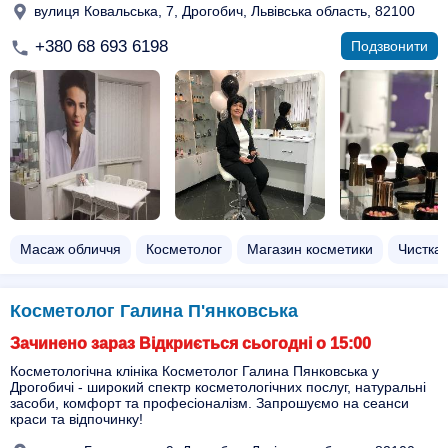
вулиця Ковальська, 7, Дрогобич, Львівська область, 82100
+380 68 693 6198
Подзвонити
Масаж обличчя
Косметолог
Магазин косметики
Чистка
Косметолог Галина П'янковська
Зачинено зараз Відкриється сьогодні о 15:00
Косметологічна клініка Косметолог Галина Пянковська у
Дрогобичі - широкий спектр косметологічних послуг, натуральні
засоби, комфорт та професіоналізм. Запрошуємо на сеанси
краси та відпочинку!