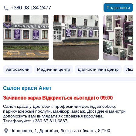
+380 98 134 2477
Подзвонити
Автосалони
Медичний центр
Діагностичний центр
Ліка
Салон краси Анет
Зачинено зараз Відкриється сьогодні о 09:00
Салон краси у Дрогобичі: професійний догляд за собою,
парикмахерські послуги, манікюр, масаж. Досвідчені майстри
допоможуть вам виглядати як справжня королева.
Телефонуйте: +380 67 811 6887.
Чорновола, 1, Дрогобич, Львівська область, 82100