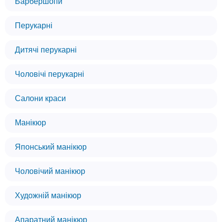
Барбершопи
Перукарні
Дитячі перукарні
Чоловічі перукарні
Салони краси
Манікюр
Японський манікюр
Чоловічий манікюр
Художній манікюр
Апаратний манікюр