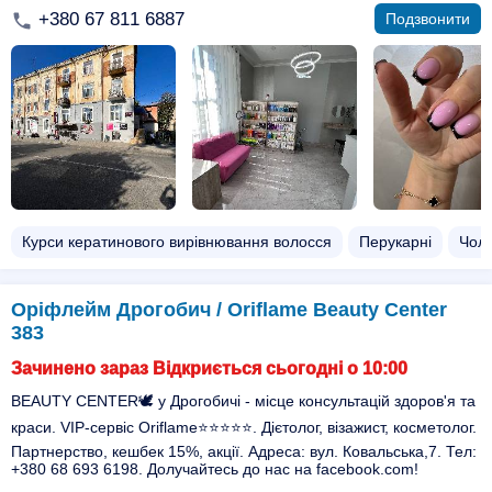
+380 67 811 6887
Подзвонити
Курси кератинового вирівнювання волосся
Перукарні
Чоло
Оріфлейм Дрогобич / Oriflame Beauty Center
383
Зачинено зараз Відкриється сьогодні о 10:00
BEAUTY CENTER🕊 у Дрогобичі - місце консультацій здоров'я та
краси. VIP-сервіс Oriflame⭐️⭐️⭐️⭐️⭐️. Дієтолог, візажист, косметолог.
Партнерство, кешбек 15%, акції. Адреса: вул. Ковальська,7. Тел:
+380 68 693 6198. Долучайтесь до нас на facebook.com!