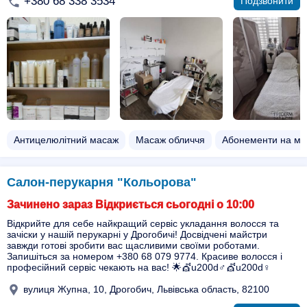
+380 68 338 3534
Подзвонити
Антицелюлітний масаж
Масаж обличчя
Абонементи на ма
Салон-перукарня "Кольорова"
Зачинено зараз Відкриється сьогодні о 10:00
Відкрийте для себе найкращий сервіс укладання волосся та
зачіски у нашій перукарні у Дрогобичі! Досвідчені майстри
завжди готові зробити вас щасливими своїми роботами.
Запишіться за номером +380 68 079 9774. Красиве волосся і
професійний сервіс чекають на вас! 🌟💇u200d♂️💇u200d♀️
вулиця Жупна, 10, Дрогобич, Львівська область, 82100