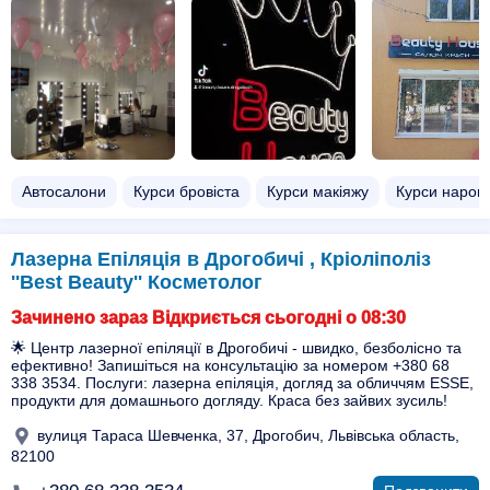
Автосалони
Курси бровіста
Курси макіяжу
Курси нарощ
Лазерна Епіляція в Дрогобичі , Кріоліполіз
''Best Beauty'' Косметолог
Зачинено зараз Відкриється сьогодні о 08:30
🌟 Центр лазерної епіляції в Дрогобичі - швидко, безболісно та
ефективно! Запишіться на консультацію за номером +380 68
338 3534. Послуги: лазерна епіляція, догляд за обличчям ESSE,
продукти для домашнього догляду. Краса без зайвих зусиль!
вулиця Тараса Шевченка, 37, Дрогобич, Львівська область,
82100