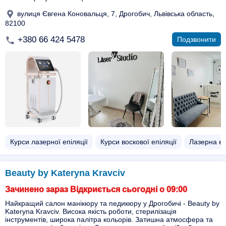
вулиця Євгена Коновальця, 7, Дрогобич, Львівська область,
82100
+380 66 424 5478
Подзвонити
Курси лазерної епіляції
Курси воскової епіляції
Лазерна еп
Beauty by Kateryna Kravciv
Зачинено зараз Відкриється сьогодні о 09:00
Найкращий салон манікюру та педикюру у Дрогобичі - Beauty by
Kateryna Kravciv. Висока якість роботи, стерилізація
інструментів, широка палітра кольорів. Затишна атмосфера та