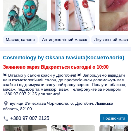
Масаж, салони
Антицелюлітний масаж
Лікувальний масаж
Cosmetology by Oksana Ivasiuta(Косметологія)
Зачинено зараз Відкриється сьогодні о 10:00
🌟 Вітаємо у салоні краси у Дрогобичі! 🌟 Запрошуємо відвідати
наш косметологічний салон, де професіонали допоможуть вам
знайти і підтримувати вашу найкращу версію. Послуги: обличчя,
масаж, педикюр та манікюр, візаж. Телефонуйте за номером
+380 97 007 2125 для запису!
вулиця В'ячеслава Чорновола, 6, Дрогобич, Львівська
область, 82100
+380 97 007 2125
Подзвонити