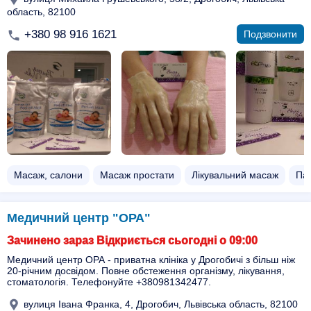
область, 82100
+380 98 916 1621
Подзвонити
Масаж, салони
Масаж простати
Лікувальний масаж
Па
Медичний центр "ОРА"
Зачинено зараз Відкриється сьогодні о 09:00
Медичний центр ОРА - приватна клініка у Дрогобичі з більш ніж
20-річним досвідом. Повне обстеження організму, лікування,
стоматологія. Телефонуйте +380981342477.
вулиця Івана Франка, 4, Дрогобич, Львівська область, 82100