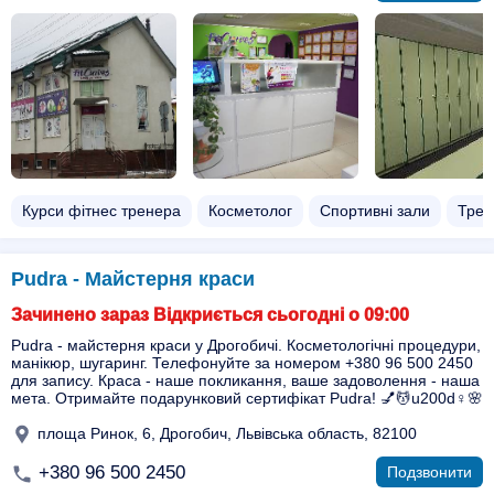
Курси фітнес тренера
Косметолог
Спортивні зали
Трен
Pudra - Майстерня краси
Зачинено зараз Відкриється сьогодні о 09:00
Pudra - майстерня краси у Дрогобичі. Косметологічні процедури,
манікюр, шугаринг. Телефонуйте за номером +380 96 500 2450
для запису. Краса - наше покликання, ваше задоволення - наша
мета. Отримайте подарунковий сертифікат Pudra! 💅💆u200d♀️🌸
площа Ринок, 6, Дрогобич, Львівська область, 82100
+380 96 500 2450
Подзвонити