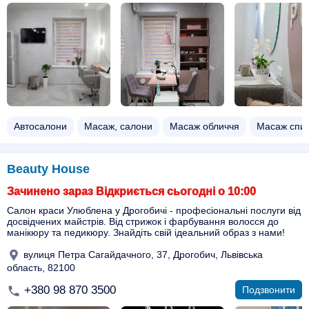
Автосалони
Масаж, салони
Масаж обличчя
Масаж спи
Beauty House
Зачинено зараз Відкриється сьогодні о 10:00
Салон краси Улюблена у Дрогобичі - професіональні послуги від
досвідчених майстрів. Від стрижок і фарбування волосся до
манікюру та педикюру. Знайдіть свій ідеальний образ з нами!
вулиця Петра Сагайдачного, 37, Дрогобич, Львівська
область, 82100
+380 98 870 3500
Подзвонити