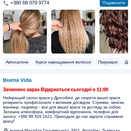
+380 68 079 9774
Подзвонити
Автосалони
Курси нарощування волосся
Перукарні
Дит
Buena Vida
Зачинено зараз Відкриється сьогодні о 11:00
Найкращий салон краси у Дрогобичі, де секрети вашої краси
розкриють професіонали з великим досвідом. Стрижки, зачіски,
манікюр, педикюр - все для вашої краси та догляду за собою.
Затишна атмосфера, комфортний відпочинок, телефон для
запису: +380 98 916 1621. Приходьте до нас відчути справжню
красу!
вулиця Михайла Грушевського, 58/2, Дрогобич, Львівська