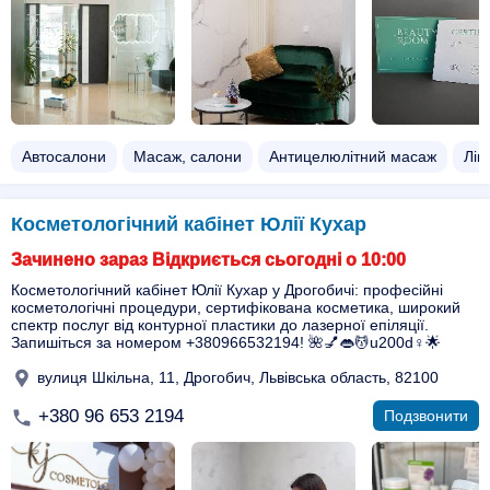
Автосалони
Масаж, салони
Антицелюлітний масаж
Лі
Косметологічний кабінет Юлії Кухар
Зачинено зараз Відкриється сьогодні о 10:00
Косметологічний кабінет Юлії Кухар у Дрогобичі: професійні
косметологічні процедури, сертифікована косметика, широкий
спектр послуг від контурної пластики до лазерної епіляції.
Запишіться за номером +380966532194! 🌺💅👄💆u200d♀️🌟
вулиця Шкільна, 11, Дрогобич, Львівська область, 82100
+380 96 653 2194
Подзвонити