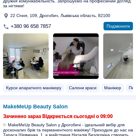
дружня комунікабельність. Запрошуємо на професійний догляд
за нігтями!
22 Січня, 109, Дрогобич, Львівська область, 82100
+380 96 658 7857
Подзвонити
Курси апаратного манікюру
Салони краси
Манікюр
Пе
MakeMeUp Beauty Salon
Зачинено зараз Відкриється сьогодні о 09:00
✨ MakeMeUp Beauty Salon у Дрогобичі - ідеальний вибір для
досконалих брів та перманентного макіяжу! Приходьте до нас на
Тараса Шевченка, 1, а майстриня Наталія Безлєпкіна створить