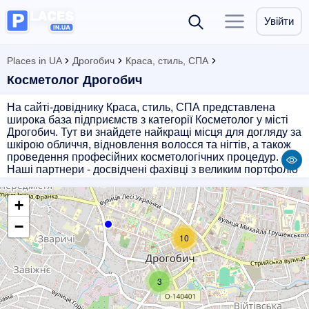
Увійти
Places in UA
Дрогобич
Краса, стиль, СПА
Косметолог Дрогобич
На сайті-довіднику Краса, стиль, СПА представлена
широка база підприємств з категорії Косметолог у місті
Дрогобич. Тут ви знайдете найкращі місця для догляду за
шкірою обличчя, відновлення волосся та нігтів, а також
проведення професійних косметологічних процедур.
Наші партнери - досвідчені фахівці з великим портфоліо
задоволених клієнтів. Вони володіють сучасними
техніками і використовують тільки якісні косметичні
+
засоби. Довірте свою красу професіоналам і
насолоджуйтесь неймовірними результатами!
−
Запишіться на прийом в косметологічний салон у
10
Дрогобичі вже сьогодні і відчуйте себе справжньою
красунею!
3