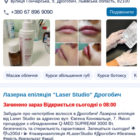
вулиця Гончарська, 9, Дрогобич, Львівська область, 82100
+380 67 896 9090
Подзвонити
Масаж обличчя
Курси збільшення губ
Курси ботоксу
Ко
Лазерна епіляція "Laser Studio" Дрогобич
Зачинено зараз Відкриється сьогодні о 08:00
Забудьте про непотрібне волосся в Дрогобичі! Лазерна епіляція
від Laser Studio за адресою вул. Євгена Коновальця, 7. Якісні
процедури з обладнанням Q-MED SUPREAM 3000 Вт,
безпечність та стерильність гарантовані. Запишіться сьогодні! 🌟
💆u200d♀️💫 #лазернаепіляція #LaserStudio #Дрогобич #безпека
#якість #результат #акції.