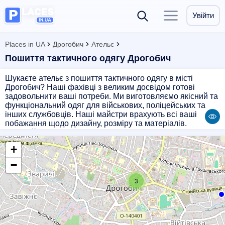
Увійти
Places in UA
Дрогобич
Ательє
Пошиття тактичного одягу Дрогобич
Шукаєте ательє з пошиття тактичного одягу в місті
Дрогобич? Наші фахівці з великим досвідом готові
задовольнити ваші потреби. Ми виготовляємо якісний та
функціональний одяг для військових, поліцейських та
інших службовців. Наші майстри врахують всі ваші
побажання щодо дизайну, розміру та матеріалів.
Звертайтеся до нас, і ми зробимо все можливе, щоб
задовольнити ваші вимоги та забезпечити вас надійним і
+
стильним одягом.
−
3