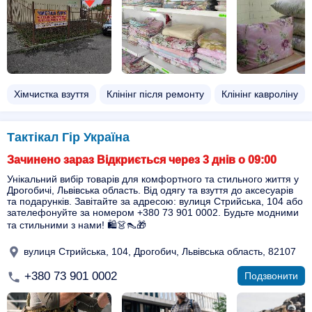
Хімчистка взуття
Клінінг після ремонту
Клінінг кавроліну
Тактікал Гір Україна
Зачинено зараз Відкриється через 3 днів о 09:00
Унікальний вибір товарів для комфортного та стильного життя у
Дрогобичі, Львівська область. Від одягу та взуття до аксесуарів
та подарунків. Завітайте за адресою: вулиця Стрийська, 104 або
зателефонуйте за номером +380 73 901 0002. Будьте модними
та стильними з нами! 🛍️👗👠🎁
вулиця Стрийська, 104, Дрогобич, Львівська область, 82107
+380 73 901 0002
Подзвонити