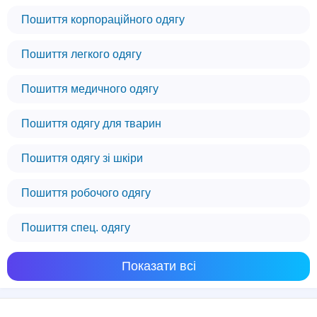
Пошиття корпораційного одягу
Пошиття легкого одягу
Пошиття медичного одягу
Пошиття одягу для тварин
Пошиття одягу зі шкіри
Пошиття робочого одягу
Пошиття спец. одягу
Ми використовуємо файли cookie
Показати всі
Цей веб-сайт використовує файли cookie,
щоб забезпечити вам найкращий досвід
роботи на нашому сайті.