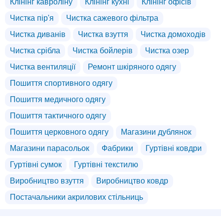
Клінінг кавроліну
Клінінг кухні
Клінінг офісів
Чистка пір'я
Чистка сажевого фільтра
Чистка диванів
Чистка взуття
Чистка домоходів
Чистка срібла
Чистка бойлерів
Чистка озер
Чистка вентиляції
Ремонт шкіряного одягу
Пошиття спортивного одягу
Пошиття медичного одягу
Пошиття тактичного одягу
Пошиття церковного одягу
Магазини дублянок
Магазини парасольок
Фабрики
Гуртівні ковдри
Гуртівні сумок
Гуртівні текстилю
Виробництво взуття
Виробництво ковдр
Постачальники акрилових стільниць