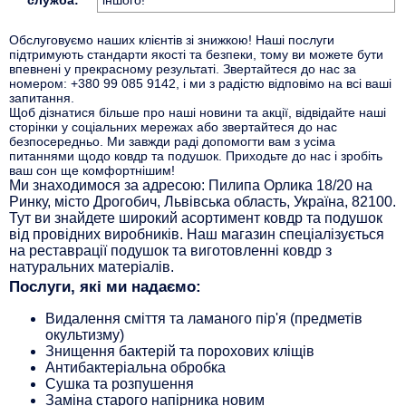
служба:
іншого!
Обслуговуємо наших клієнтів зі знижкою! Наші послуги
підтримують стандарти якості та безпеки, тому ви можете бути
впевнені у прекрасному результаті. Звертайтеся до нас за
номером: +380 99 085 9142, і ми з радістю відповімо на всі ваші
запитання.
Щоб дізнатися більше про наші новини та акції, відвідайте наші
сторінки у соціальних мережах або звертайтеся до нас
безпосередньо. Ми завжди раді допомогти вам з усіма
питаннями щодо ковдр та подушок. Приходьте до нас і зробіть
ваш сон ще комфортнішим!
Ми знаходимося за адресою: Пилипа Орлика 18/20 на
Ринку, місто Дрогобич, Львівська область, Україна, 82100.
Тут ви знайдете широкий асортимент ковдр та подушок
від провідних виробників. Наш магазин спеціалізується
на реставрації подушок та виготовленні ковдр з
натуральних матеріалів.
Послуги, які ми надаємо:
Видалення сміття та ламаного пір'я (предметів
окультизму)
Знищення бактерій та порохових кліщів
Антибактеріальна обробка
Сушка та розпушення
Заміна старого напірника новим