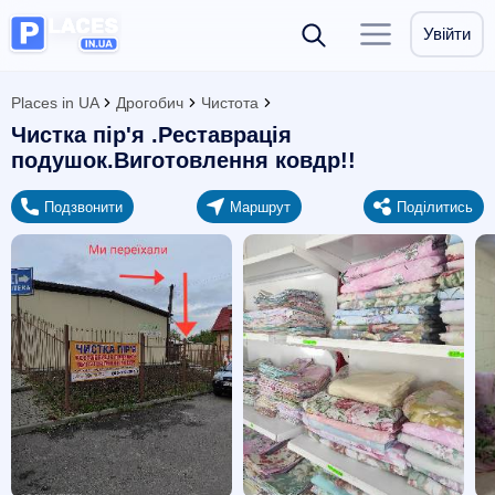
Увійти
Places in UA
Дрогобич
Чистота
Чистка пір'я .Реставрація
подушок.Виготовлення ковдр!!
Подзвонити
Маршрут
Поділитись