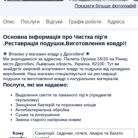
Показати більше фотографій
Опис
Послуги
Відгуки
Графік роботи
Адреса
Основна інформація про Чистка пір'я
.Реставрація подушок.Виготовлення ковдр!!
🌟 Вітаємо у магазині ковдр у Дрогобичі! 🌟
Ми знаходимося за адресою: Пилипа Орлика 18/20 на Ринку,
місто Дрогобич, Львівська область, Україна, 82100. Тут ви
знайдете широкий асортимент ковдр та подушок від провідних
виробників. Наш магазин спеціалізується на реставрації
подушок та виготовленні ковдр з натуральних матеріалів.
Послуги, які ми надаємо:
Видалення сміття та ламаного пір'я (предметів
окультизму)
Знищення бактерій та порохових кліщів
Антибактеріальна обробка
Сушка та розпушення
Заміна старого напірника новим
Кому
Санаторії, садочки, готелі, лікарні та багато