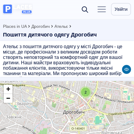
Увійти
Places in UA
Дрогобич
Ательє
Пошиття дитячого одягу Дрогобич
Ательє з пошиття дитячого одягу у місті Дрогобич - це
місце, де професіонали з великим досвідом роботи
створять неповторний та комфортний одяг для вашої
дитини. Наші майстри враховують індивідуальні
побажання клієнтів, використовуючи тільки якісні
тканини та матеріали. Ми пропонуємо широкий вибір
моделей і кольорів, щоб задовольнити навіть
найвибагливіших батьків. Звертайтеся до нас, і ваша
+
дитина буде виглядати стильно та красиво в унікальному
2
одязі, який вибираєте саме ви!
−