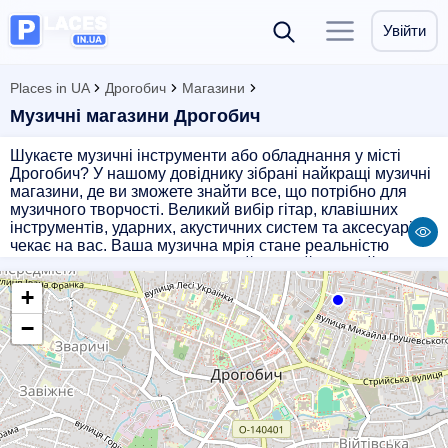
Увійти
Places in UA
Дрогобич
Магазини
Музичні магазини Дрогобич
Шукаєте музичні інструменти або обладнання у місті
Дрогобич? У нашому довіднику зібрані найкращі музичні
магазини, де ви зможете знайти все, що потрібно для
музичного творчості. Великий вибір гітар, клавішних
інструментів, ударних, акустичних систем та аксесуарів
чекає на вас. Ваша музична мрія стане реальністю
завдяки нашим партнерам. Знайдіть найближчий
музичний магазин та зробіть свій перший крок до
+
створення чудової музики!
−