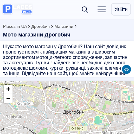
Увійти
Places in UA
Дрогобич
Магазини
Мото магазини Дрогобич
Шукаєте мото магазин у Дрогобичі? Наш сайт-довідник
пропонує перелік найкращих магазинів з широким
асортиментом мотоциклетного спорядження, запчастин
та аксесуарів. Тут ви знайдете все необхідне для свого
мотоцикла: шоломи, куртки, рукавиці, захисні елементи
та інше. Відвідайте наш сайт, щоб знайти найзручніший
та найближчий до вас магазин, де ви зможете придбати
все необхідне для безпечної та комфортної поїздки на
+
мотоциклі.
−