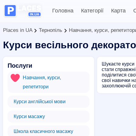
Головна
Категорії
Карта
С
Places in UA
Тернопіль
Навчання, курси, репетитор
Курси весільного декорат
Шукаєте курси 
Послуги
стати справжні
поділитися сво
Навчання, курси,
свої навички н
захоплюючій с
репетитори
Курси англійської мови
Курси масажу
Школа класичного масажу