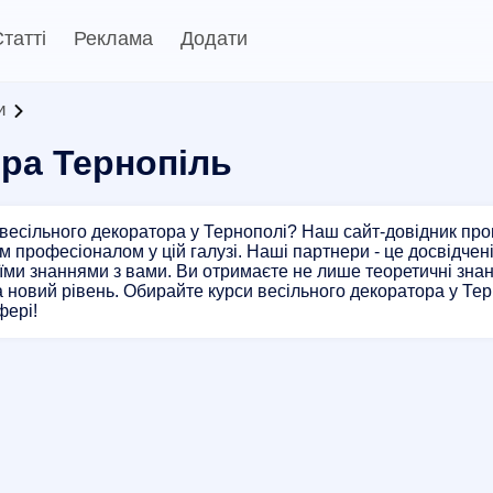
татті
Реклама
Додати
и
ора Тернопіль
весільного декоратора у Тернополі? Наш сайт-довідник проп
м професіоналом у цій галузі. Наші партнери - це досвідчені
їми знаннями з вами. Ви отримаєте не лише теоретичні знан
а новий рівень. Обирайте курси весільного декоратора у Терн
фері!