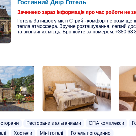
Гостинний Двір Готель
Зачинено зараз Інформація про час роботи не з
Готель Затишок у місті Стрий - комфортне розміщен
тепла атмосфера. Зручне розташування, легкий дост
та визначних місць. Бронюйте за номером: +380 68 
есторани
Ресторани з альтанками
СПА комплекси
Г
елі
Хостели
Міні готелі
Готель погодинно