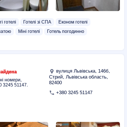
і готелі
Готелі зі СПА
Економ готелі
натою
Міні готелі
Готель погодинно
вулиця Львівська, 146б,
найдена
Стрий, Львівська область,
ні номери,
82400
0 3245 51147.
+380 3245 51147