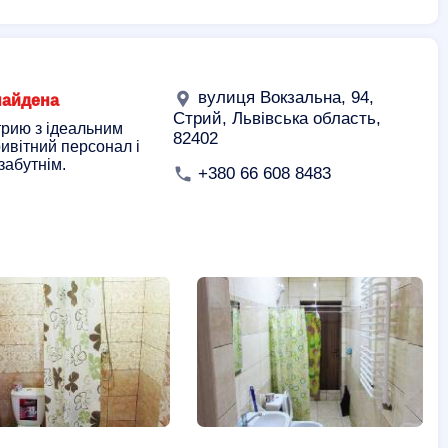
вулиця Вокзальна, 94,
найдена
Стрий, Львівська область,
трию з ідеальним
82402
ивітний персонал і
абутнім.
+380 66 608 8483