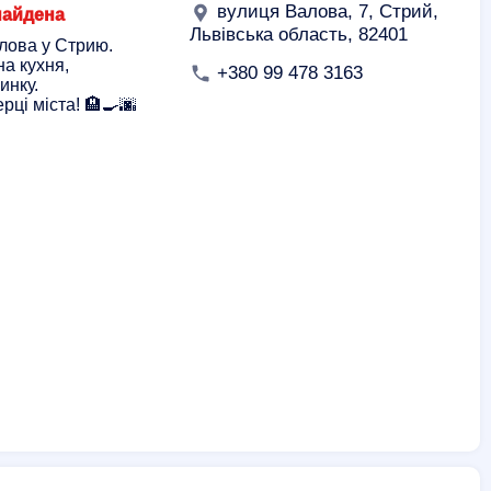
вулиця Валова, 7, Стрий,
найдена
Львівська область, 82401
лова у Стрию.
на кухня,
+380 99 478 3163
инку.
ці міста! 🏨🍳🌆