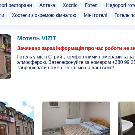
рогі ресторани
Аптека
Хоспіс
Готелі
Недорогі гот
ли
Хостели з окремою кімнатою
Міні готелі
Готель п
Мотель VIZIT
Зачинено зараз Інформація про час роботи не з
Готель у місті Стрий з комфортними номерами та з
атмосферою. Зателефонуйте за номером +380 99 2
забронювати номер. Чекаємо на ваш візит!