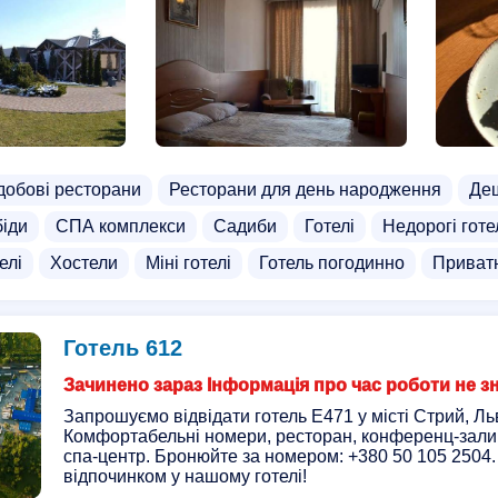
добові ресторани
Ресторани для день народження
Деш
біди
СПА комплекси
Садиби
Готелі
Недорогі готе
елі
Хостели
Міні готелі
Готель погодинно
Приватн
Готель 612
Зачинено зараз Інформація про час роботи не з
Запрошуємо відвідати готель Е471 у місті Стрий, Ль
Комфортабельні номери, ресторан, конференц-зали,
спа-центр. Бронюйте за номером: +380 50 105 2504
відпочинком у нашому готелі!