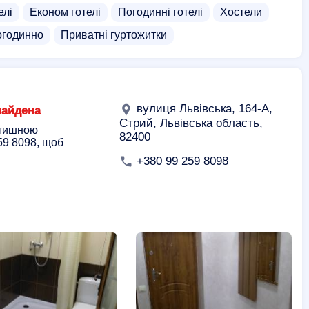
елі
Економ готелі
Погодинні готелі
Хостели
огодинно
Приватні гуртожитки
вулиця Львівська, 164-А,
найдена
Стрий, Львівська область,
атишною
82400
59 8098, щоб
+380 99 259 8098