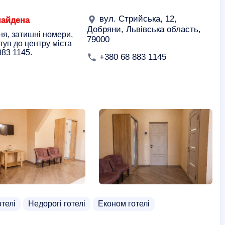
вул. Стрийська, 12,
найдена
Добряни, Львівська область,
ня, затишні номери,
79000
уп до центру міста
883 1145.
+380 68 883 1145
отелі
Недорогі готелі
Економ готелі