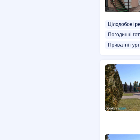
Цілодобові р
Погодинні гот
Приватні гур