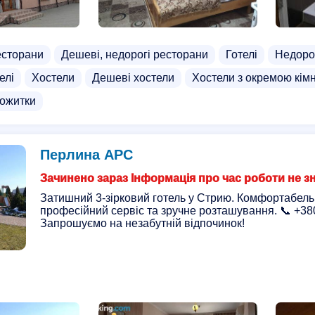
есторани
Дешеві, недорогі ресторани
Готелі
Недорог
елі
Хостели
Дешеві хостели
Хостели з окремою кім
тожитки
Перлина АРС
Зачинено зараз Інформація про час роботи не з
Затишний 3-зірковий готель у Стрию. Комфортабель
професійний сервіс та зручне розташування. 📞 +38
Запрошуємо на незабутній відпочинок!