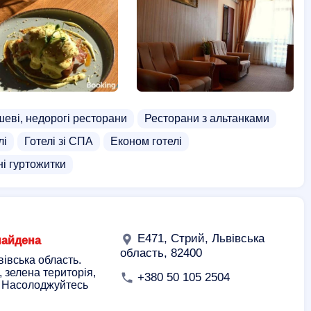
еві, недорогі ресторани
Ресторани з альтанками
лі
Готелі зі СПА
Економ готелі
і гуртожитки
E471, Стрий, Львівська
найдена
область, 82400
вівська область.
 зелена територія,
+380 50 105 2504
. Насолоджуйтесь