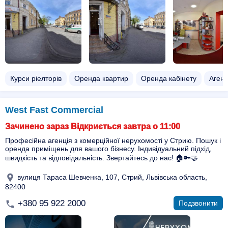
Курси ріелторів
Оренда квартир
Оренда кабінету
Агенс
West Fast Commercial
Зачинено зараз Відкриється завтра о 11:00
Професійна агенція з комерційної нерухомості у Стрию. Пошук і
оренда приміщень для вашого бізнесу. Індивідуальний підхід,
швидкість та відповідальність. Звертайтесь до нас! 🏠🔑🤝
вулиця Тараса Шевченка, 107, Стрий, Львівська область,
82400
+380 95 922 2000
Подзвонити