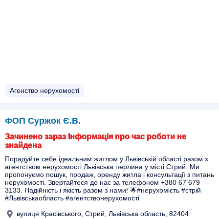
Агенство нерухомості
ФОП Суржок Є.В.
Зачинено зараз Інформація про час роботи не
знайдена
Порадуйте себе ідеальним житлом у Львівській області разом з
агентством нерухомості Львівська перлина у місті Стрий. Ми
пропонуємо пошук, продаж, оренду житла і консультації з питань
нерухомості. Звертайтеся до нас за телефоном +380 67 679
3133. Надійність і якість разом з нами! 🌟#нерухомість #стрій
#Львівськаобласть #агентствонерухомості
вулиця Красівського, Стрий, Львівська область, 82404