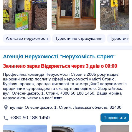
Агенство нерухомості
Туристичне страхування
Туристичні
Агенція Нерухомості "Нерухомість Стрия"
Зачинено зараз Відкриється через 3 днів о 09:00
Професійна команда Нерухомості Стрия з 2005 року надає
широкий спектр послуг у сфері нерухомості у місті Стрию.
Купівля, продаж, оренда житлової та комерційної нерухомості з
юридичним супроводом та експертною оцінкою. Звертайтесь:
вул. Олесницького, 1, Стрий, +380 50 188 1450. Ваша мрійна
нерухомість чекає на вас! 🏡🔑
вулиця Олесницького, 1, Стрий, Львівська область, 82400
+380 50 188 1450
Подзвонити