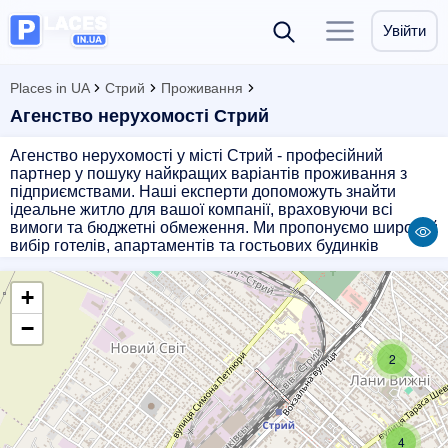
Увійти
Places in UA
Стрий
Проживання
Агенство нерухомості Стрий
Агенство нерухомості у місті Стрий - професійний
партнер у пошуку найкращих варіантів проживання з
підприємствами. Наші експерти допоможуть знайти
ідеальне житло для вашої компанії, враховуючи всі
вимоги та бюджетні обмеження. Ми пропонуємо широкий
вибір готелів, апартаментів та гостьових будинків
зручного розташування і з усіма необхідними
зручностями. Звертайтеся до нас, щоб забезпечити
+
комфортне та безпечне проживання для вашої бізнес-
команди в місті Стрий.
−
2
4