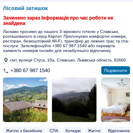
Лісовий затишок
Зачинено зараз Інформація про час роботи не
знайдена
Ласкаво просимо до нашого 3-зіркового готелю у Славсько,
розташованого в серці Карпат. Пропонуємо комфортні номери,
ресторан, безкоштовний Wi-Fi, трансфер до лижних трас та спа-
послуги. Зателефонуйте +380 67 987 1540 або перевірте
наявність номерів онлайн для незабутнього відпочинку.
смт, вулиця Стуса, 10а, Славсько, Львівська область, 82660
+380 67 987 1540
Подзвонити
Житло з басейном​
СПА
Котеджі
Житло
Відпочинок з