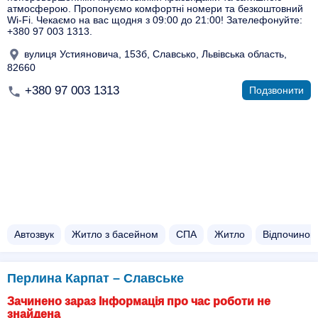
атмосферою. Пропонуємо комфортні номери та безкоштовний
Wi-Fi. Чекаємо на вас щодня з 09:00 до 21:00! Зателефонуйте:
+380 97 003 1313.
вулиця Устияновича, 153б, Славсько, Львівська область,
82660
+380 97 003 1313
Подзвонити
Автозвук
Житло з басейном​
СПА
Житло
Відпочинок 
Перлина Карпат – Славське
Зачинено зараз Інформація про час роботи не
знайдена