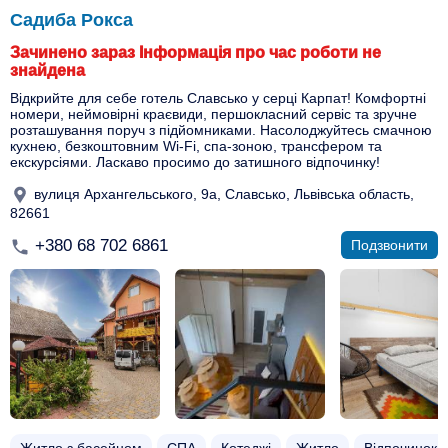
Садиба Рокса
Зачинено зараз Інформація про час роботи не
знайдена
Відкрийте для себе готель Славсько у серці Карпат! Комфортні
номери, неймовірні краєвиди, першокласний сервіс та зручне
розташування поруч з підйомниками. Насолоджуйтесь смачною
кухнею, безкоштовним Wi-Fi, спа-зоною, трансфером та
екскурсіями. Ласкаво просимо до затишного відпочинку!
вулиця Архангельського, 9а, Славсько, Львівська область,
82661
+380 68 702 6861
Подзвонити