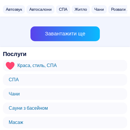
Автозвук
Автосалони
СПА
Житло
Чани​
Розваги л
Завантажити ще
Послуги
Краса, стиль, СПА
СПА
Чани​
Сауни з басейном​
Масаж