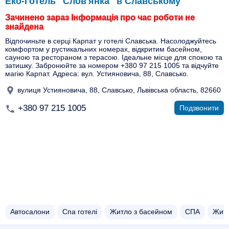
Еко-Готель "Слов'янка" в Славському
Зачинено зараз Інформація про час роботи не
знайдена
Відпочиньте в серці Карпат у готелі Славська. Насолоджуйтесь
комфортом у рустикальних номерах, відкритим басейном,
сауною та рестораном з терасою. Ідеальне місце для спокою та
затишку. Забронюйте за номером +380 97 215 1005 та відчуйте
магію Карпат. Адреса: вул. Устияновича, 88, Славсько.
вулиця Устияновича, 88, Славсько, Львівська область, 82660
+380 97 215 1005
Подзвонити
Автосалони
Спа готелі
Житло з басейном​
СПА
Жит