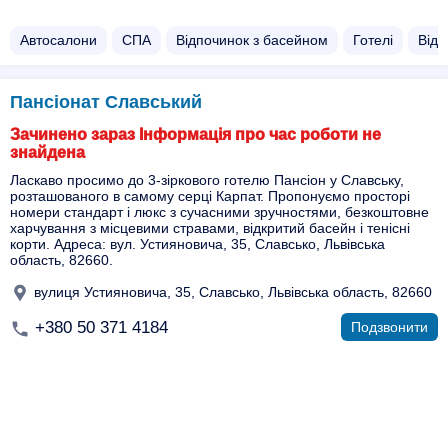
Автосалони
СПА
Відпочинок з басейном​
Готелі
Відп
Пансіонат Славський
Зачинено зараз Інформація про час роботи не
знайдена
Ласкаво просимо до 3-зіркового готелю Пансіон у Славську,
розташованого в самому серці Карпат. Пропонуємо просторі
номери стандарт і люкс з сучасними зручностями, безкоштовне
харчування з місцевими стравами, відкритий басейн і тенісні
корти. Адреса: вул. Устияновича, 35, Славсько, Львівська
область, 82660.
вулиця Устияновича, 35, Славсько, Львівська область, 82660
+380 50 371 4184
Подзвонити