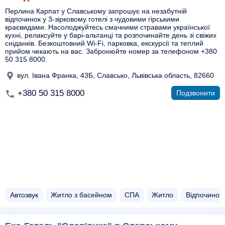
Перлина Карпат у Славському запрошує на незабутній
відпочинок у 3-зірковому готелі з чудовими гірськими
краєвидами. Насолоджуйтесь смачними стравами української
кухні, релаксуйте у барі-альтанці та розпочинайте день зі свіжих
сніданків. Безкоштовний Wi-Fi, парковка, екскурсії та теплий
прийом чекають на вас. Забронюйте номер за телефоном +380
50 315 8000.
вул. Івана Франка, 43Б, Славсько, Львівська область, 82660
+380 50 315 8000
Подзвонити
Автозвук
Житло з басейном​
СПА
Житло
Відпочинок 