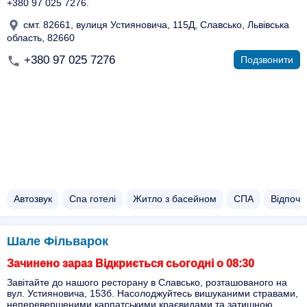
+380 97 025 7276.
смт. 82661, вулиця Устияновича, 115Д, Славсько, Львівська
область, 82660
+380 97 025 7276
Подзвонити
Автозвук
Спа готелі
Житло з басейном​
СПА
Відпочи
Шале Фільварок
Зачинено зараз Відкриється сьогодні о 08:30
Завітайте до нашого ресторану в Славсько, розташованого на
вул. Устияновича, 153б. Насолоджуйтесь вишуканими стравами,
неперевершеними карпатськими краєвидами та затишною