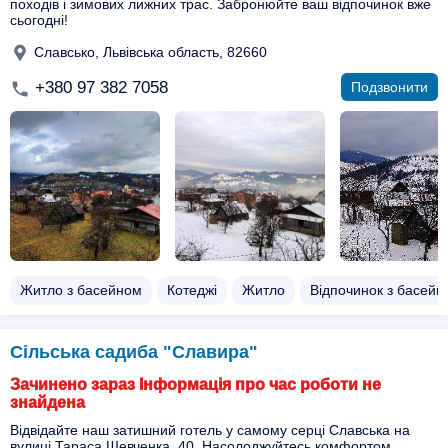
походів і зимових лижних трас. Забронюйте ваш відпочинок вже
сьогодні!
Славсько, Львівська область, 82660
+380 97 382 7058
Подзвонити
Житло з басейном​
Котеджі
Житло
Відпочинок з басейн
Сільська садиба "Славира"
Зачинено зараз Інформація про час роботи не
знайдена
Відвідайте наш затишний готель у самому серці Славська на
вулиці Тараса Шевченка, 40. Насолоджуйтесь комфортом,