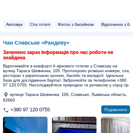
Автозвук
Спа готелі
Житло з басейном​
Відпочинок з ба
Чан Славське «Рандеву»
Зачинено зараз Інформація про час роботи не
знайдена
Відпочивайте в комфорті 4-зіркового готелю у Славську на
вулиці Тараса Шевченка, 105. Пропонуємо розкішні номери, спа,
ресторан з українською кухнею, басейн та екскурсії. Ідеальна
база для дослідження Карпат. Забронюйте за телефоном +380
97 120 0755. Насолоджуйтеся природою та релаксом у серці гір.
вулиця Тараса Шевченка, 105, Славсько, Львівська область,
82660
+380 97 120 0755
Подзвонити