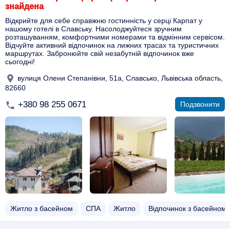
знайдена
Відкрийте для себе справжню гостинність у серці Карпат у
нашому готелі в Славську. Насолоджуйтеся зручним
розташуванням, комфортними номерами та відмінним сервісом.
Відчуйте активний відпочинок на лижних трасах та туристичних
маршрутах. Забронюйте свій незабутній відпочинок вже
сьогодні!
вулиця Олени Степанівни, 51а, Славсько, Львівська область,
82660
+380 98 255 0671
Подзвонити
Житло з басейном​
СПА
Житло
Відпочинок з басейном​