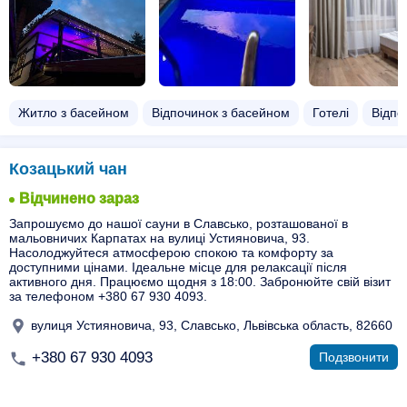
Житло з басейном​
Відпочинок з басейном​
Готелі
Відпо
Козацький чан
Відчинено зараз
Запрошуємо до нашої сауни в Славсько, розташованої в
мальовничих Карпатах на вулиці Устияновича, 93.
Насолоджуйтеся атмосферою спокою та комфорту за
доступними цінами. Ідеальне місце для релаксації після
активного дня. Працюємо щодня з 18:00. Забронюйте свій візит
за телефоном +380 67 930 4093.
вулиця Устияновича, 93, Славсько, Львівська область, 82660
+380 67 930 4093
Подзвонити