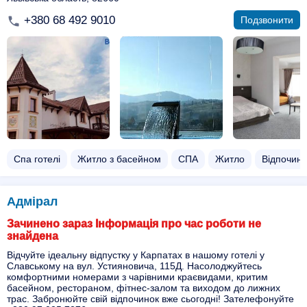
+380 68 492 9010
Подзвонити
Спа готелі
Житло з басейном​
СПА
Житло
Відпочино
Адмірал
Зачинено зараз Інформація про час роботи не
знайдена
Відчуйте ідеальну відпустку у Карпатах в нашому готелі у
Славському на вул. Устияновича, 115Д. Насолоджуйтесь
комфортними номерами з чарівними краєвидами, критим
басейном, рестораном, фітнес-залом та виходом до лижних
трас. Забронюйте свій відпочинок вже сьогодні! Зателефонуйте