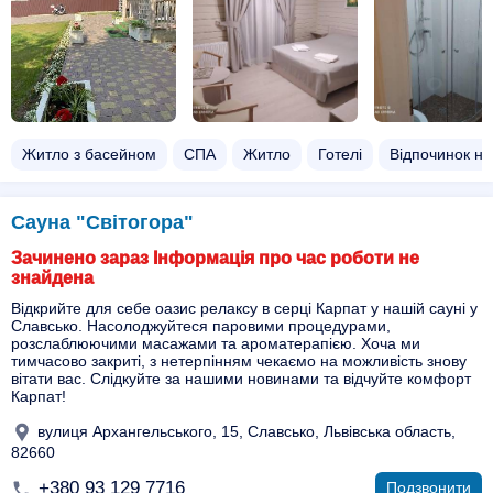
Житло з басейном​
СПА
Житло
Готелі
Відпочинок на 
Сауна "Світогора"
Зачинено зараз Інформація про час роботи не
знайдена
Відкрийте для себе оазис релаксу в серці Карпат у нашій сауні у
Славсько. Насолоджуйтеся паровими процедурами,
розслаблюючими масажами та ароматерапією. Хоча ми
тимчасово закриті, з нетерпінням чекаємо на можливість знову
вітати вас. Слідкуйте за нашими новинами та відчуйте комфорт
Карпат!
вулиця Архангельського, 15, Славсько, Львівська область,
82660
+380 93 129 7716
Подзвонити