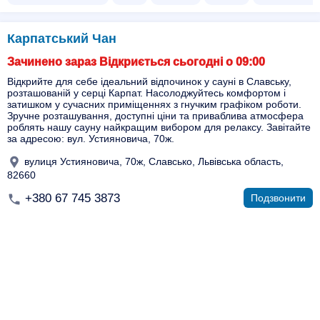
Карпатський Чан
Зачинено зараз Відкриється сьогодні о 09:00
Відкрийте для себе ідеальний відпочинок у сауні в Славську,
розташованій у серці Карпат. Насолоджуйтесь комфортом і
затишком у сучасних приміщеннях з гнучким графіком роботи.
Зручне розташування, доступні ціни та приваблива атмосфера
роблять нашу сауну найкращим вибором для релаксу. Завітайте
за адресою: вул. Устияновича, 70ж.
вулиця Устияновича, 70ж, Славсько, Львівська область,
82660
+380 67 745 3873
Подзвонити