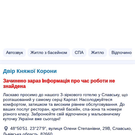
Автозвук
Житло з басейном​
СПА
Житло
Відпочинок 
Двір Княжої Корони
Зачинено зараз Інформація про час роботи не
знайдена
Ласкаво просимо до нашого 3-зіркового готелю у Славську, що
розташований у самому серці Карпат. Насолоджуйтеся
комфортом, затишком та високим рівнем обслуговування. До
ваших послуг ресторан, критий басейн, спа-зона та номери
різного класу. Забронюйте свій відпочинок у мальовничому
куточку України вже сьогодні!
48°50'51. 23°27'9", вулиця Олени Степанівни, 29В, Славсько,
Львівська область, 82660