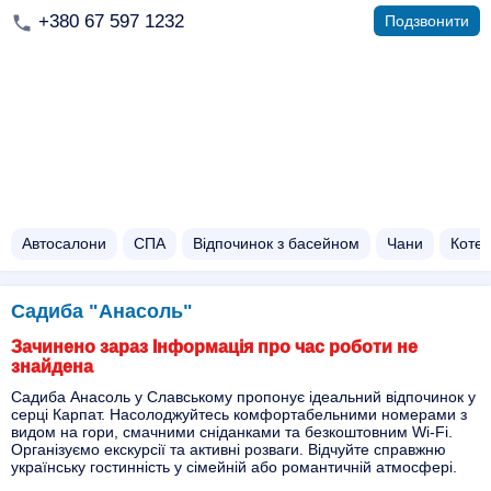
+380 67 597 1232
Подзвонити
Автосалони
СПА
Відпочинок з басейном​
Чани​
Котед
Садиба "Анасоль"
Зачинено зараз Інформація про час роботи не
знайдена
Садиба Анасоль у Славському пропонує ідеальний відпочинок у
серці Карпат. Насолоджуйтесь комфортабельними номерами з
видом на гори, смачними сніданками та безкоштовним Wi-Fi.
Організуємо екскурсії та активні розваги. Відчуйте справжню
українську гостинність у сімейній або романтичній атмосфері.