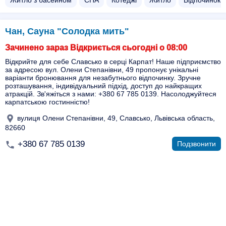
Житло з басейном​
СПА
Котеджі
Житло
Відпочинок з
Чан, Сауна "Солодка мить"
Зачинено зараз Відкриється сьогодні о 08:00
Відкрийте для себе Славсько в серці Карпат! Наше підприємство
за адресою вул. Олени Степанівни, 49 пропонує унікальні
варіанти бронювання для незабутнього відпочинку. Зручне
розташування, індивідуальний підхід, доступ до найкращих
атракцій. Зв'яжіться з нами: +380 67 785 0139. Насолоджуйтеся
карпатською гостинністю!
вулиця Олени Степанівни, 49, Славсько, Львівська область,
82660
+380 67 785 0139
Подзвонити