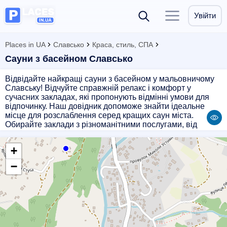
Увійти
Places in UA
Славсько
Краса, стиль, СПА
Сауни з басейном​ Славсько
Відвідайте найкращі сауни з басейном у мальовничому
Славську! Відчуйте справжній релакс і комфорт у
сучасних закладах, які пропонують відмінні умови для
відпочинку. Наш довідник допоможе знайти ідеальне
місце для розслаблення серед кращих саун міста.
Обирайте заклади з різноманітними послугами, від
класичних саун до сучасних СПА-комплексів.
Насолоджуйтесь бездоганним сервісом, чистотою та
+
затишною атмосферою. Довіртеся досвіду
професіоналів для незабутнього відпочинку у Славську!
−