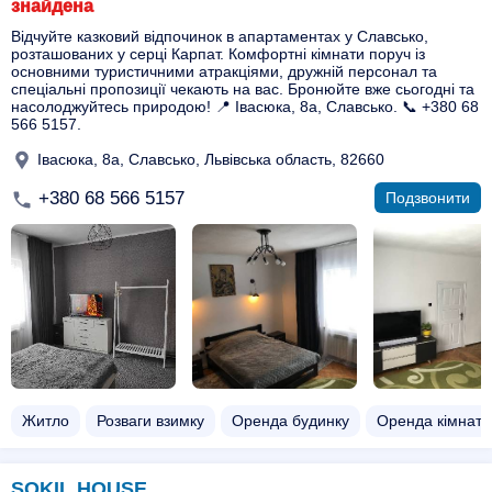
знайдена
Відчуйте казковий відпочинок в апартаментах у Славсько,
розташованих у серці Карпат. Комфортні кімнати поруч із
основними туристичними атракціями, дружній персонал та
спеціальні пропозиції чекають на вас. Бронюйте вже сьогодні та
насолоджуйтесь природою! 📍 Івасюка, 8а, Славсько. 📞 +380 68
566 5157.
Івасюка, 8а, Славсько, Львівська область, 82660
+380 68 566 5157
Подзвонити
Житло
Розваги взимку
Оренда будинку
Оренда кімнати​
SOKIL HOUSE