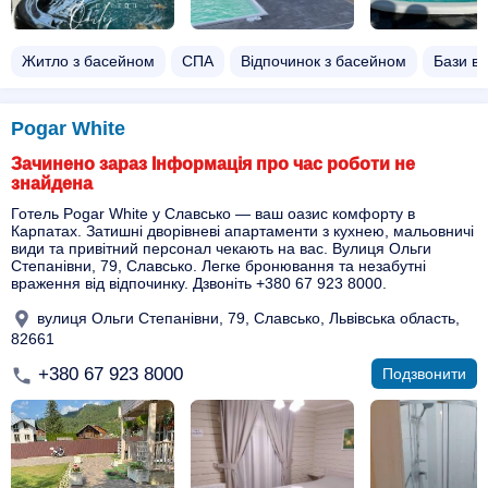
Житло з басейном​
СПА
Відпочинок з басейном​
Бази ві
Pogar White
Зачинено зараз Інформація про час роботи не
знайдена
Готель Pogar White у Славсько — ваш оазис комфорту в
Карпатах. Затишні дворівневі апартаменти з кухнею, мальовничі
види та привітний персонал чекають на вас. Вулиця Ольги
Степанівни, 79, Славсько. Легке бронювання та незабутні
враження від відпочинку. Дзвоніть +380 67 923 8000.
вулиця Ольги Степанівни, 79, Славсько, Львівська область,
82661
+380 67 923 8000
Подзвонити