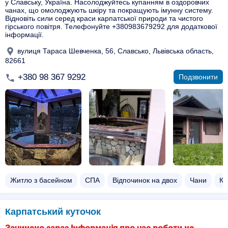
у Славську, Україна. Насолоджуйтесь купанням в оздоровчих
чанах, що омолоджують шкіру та покращують імунну систему.
Відновіть сили серед краси карпатської природи та чистого
гірського повітря. Телефонуйте +380983679292 для додаткової
інформації.
вулиця Тараса Шевченка, 56, Славсько, Львівська область,
82661
+380 98 367 9292
Подзвонити
Житло з басейном​
СПА
Відпочинок на двох​
Чани​
Ко
Карпатський куточок