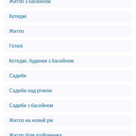
Житло з басейном​
Котеджі
Житло
Готелі
Котеджі, будинки з басейном​
Садиби
Садиби над річкою
Садиби з басейном
Житло на новий рік
Житло біля підйомника​