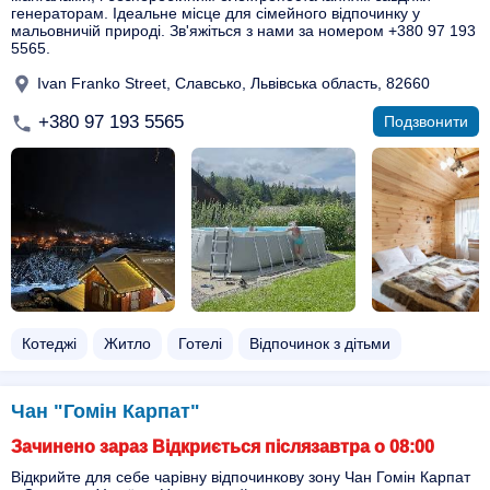
генераторам. Ідеальне місце для сімейного відпочинку у
мальовничій природі. Зв'яжіться з нами за номером +380 97 193
5565.
Ivan Franko Street, Славсько, Львівська область, 82660
+380 97 193 5565
Подзвонити
Котеджі
Житло
Готелі
Відпочинок з дітьми
Чан "Гомін Карпат"
Зачинено зараз Відкриється післязавтра о 08:00
Відкрийте для себе чарівну відпочинкову зону Чан Гомін Карпат