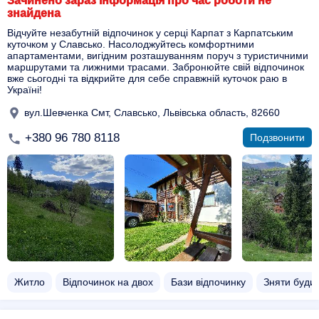
Зачинено зараз Інформація про час роботи не
знайдена
Відчуйте незабутній відпочинок у серці Карпат з Карпатським
куточком у Славсько. Насолоджуйтесь комфортними
апартаментами, вигідним розташуванням поруч з туристичними
маршрутами та лижними трасами. Забронюйте свій відпочинок
вже сьогодні та відкрийте для себе справжній куточок раю в
Україні!
вул.Шевченка Смт, Славсько, Львівська область, 82660
+380 96 780 8118
Подзвонити
Житло
Відпочинок на двох​
Бази відпочинку
Зняти буди