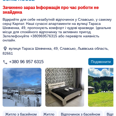
Зачинено зараз Інформація про час роботи не
знайдена
Відкрийте для себе незабутній відпочинок у Славсько, у самому
серці Карпат. Наші сучасні апартаменти на вулиці Тараса
Шевченка, 49, пропонують комфорт і чудові краєвиди. Ідеальне
місце для спокійного відпочинку та активних пригод.
Зателефонуйте +380969576315 або перевірте наявність
онлайн.
вулиця Тараса Шевченка, 49, Славсько, Львівська область,
82661
+380 96 957 6315
Подзвонити
Житло з басейном​
Житло
Відпочинок з басейном​
Відпо