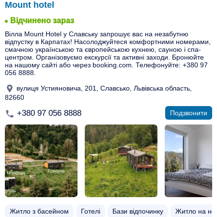
Mount hotel
Відчинено зараз
Вілла Mount Hotel у Славську запрошує вас на незабутню
відпустку в Карпатах! Насолоджуйтеся комфортними номерами,
смачною українською та європейською кухнею, сауною і спа-
центром. Організовуємо екскурсії та активні заходи. Бронюйте
на нашому сайті або через booking.com. Телефонуйте: +380 97
056 8888.
вулиця Устияновича, 201, Славсько, Львівська область,
82660
+380 97 056 8888
Подзвонити
Житло з басейном​
Готелі
Бази відпочинку
Житло на нов