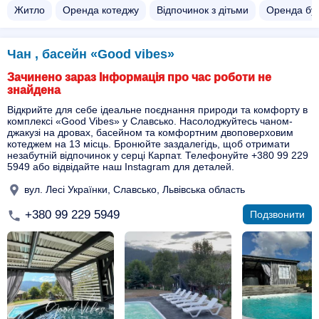
Житло
Оренда котеджу
Відпочинок з дітьми
Оренда бу
Чан , басейн «Good vibes»
Зачинено зараз Інформація про час роботи не
знайдена
Відкрийте для себе ідеальне поєднання природи та комфорту в
комплексі «Good Vibes» у Славсько. Насолоджуйтесь чаном-
джакузі на дровах, басейном та комфортним двоповерховим
котеджем на 13 місць. Бронюйте заздалегідь, щоб отримати
незабутній відпочинок у серці Карпат. Телефонуйте +380 99 229
5949 або відвідайте наш Instagram для деталей.
вул. Лесі Українки, Славсько, Львівська область
+380 99 229 5949
Подзвонити