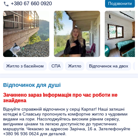
+380 67 660 0920
Подзвонити
Житло з басейном​
СПА
Житло
Відпочинок на двох​
Б
Відпочинок для душі
Зачинено зараз Інформація про час роботи не
знайдена
Відчуйте справжній відпочинок у серці Карпат! Наші затишні
котеджі в Славську пропонують комфортне житло з чудовими
видами на гори. Насолоджуйтесь високим рівнем сервісу,
вигідними цінами та легкою доступністю до туристичних
маршрутів. Чекаємо за адресою Зарічна, 16 а. Зателефонуйте
+380 96 936 0624 для деталей.