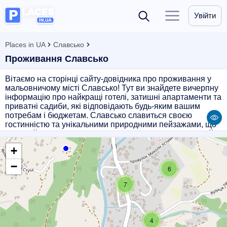
Увійти
Places in UA
Славсько
Проживання Славсько
Вітаємо на сторінці сайту-довідника про проживання у
мальовничому місті Славсько! Тут ви знайдете вичерпну
інформацію про найкращі готелі, затишні апартаменти та
приватні садиби, які відповідають будь-яким вашим
потребам і бюджетам. Славсько славиться своєю
гостинністю та унікальними природними пейзажами, що
робить його ідеальним місцем для відпочинку. Наш сайт-
довідник допоможе вам обрати найкраще місце для
+
проживання, щоб ваш відпочинок був незабутнім.
Дізнайтеся про актуальні ціни, наявність вільних місць та
−
6
особливі пропозиції. Відкрийте для себе Славсько разом
з нами і насолоджуйтесь комфортним перебуванням у
7
серці Карпат!
4