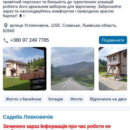
привітний персонал та близькість до туристичних атракцій
роблять його ідеальним вибором для відпочинку. Забронюйте
зараз та насолоджуйтесь комфортом і природною красою
Карпат! 🌲✨
вулиця Устияновича, 115Е, Славсько, Львівська область,
82660
+380 97 249 7785
Подзвонити
Житло з басейном​
Котеджі
Житло
Відпочинок на двох​
Садиба Левковичів
Зачинено зараз Інформація про час роботи не