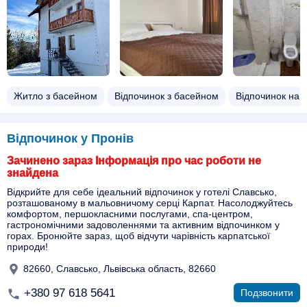
Житло з басейном​
Відпочинок з басейном​
Відпочинок на д
Відпочинок у Пронів
Зачинено зараз Інформація про час роботи не
знайдена
Відкрийте для себе ідеальний відпочинок у готелі Славсько,
розташованому в мальовничому серці Карпат. Насолоджуйтесь
комфортом, першокласними послугами, спа-центром,
гастрономічними задоволеннями та активним відпочинком у
горах. Бронюйте зараз, щоб відчути чарівність карпатської
природи!
82660, Славсько, Львівська область, 82660
+380 97 618 5641
Подзвонити