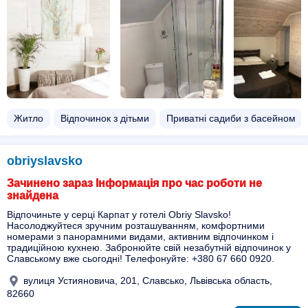
Житло
Відпочинок з дітьми
Приватні садиби з басейном
obriyslavsko
Зачинено зараз Інформація про час роботи не
знайдена
Відпочиньте у серці Карпат у готелі Obriy Slavsko!
Насолоджуйтеся зручним розташуванням, комфортними
номерами з панорамними видами, активним відпочинком і
традиційною кухнею. Забронюйте свій незабутній відпочинок у
Славському вже сьогодні! Телефонуйте: +380 67 660 0920.
вулиця Устияновича, 201, Славсько, Львівська область,
82660