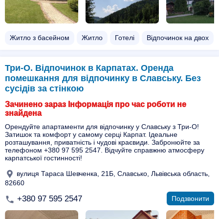
Житло з басейном​
Житло
Готелі
Відпочинок на двох​
Три-О. Відпочинок в Карпатах. Оренда
помешкання для відпочинку в Славську. Без
сусідів за стінкою
Зачинено зараз Інформація про час роботи не
знайдена
Орендуйте апартаменти для відпочинку у Славську з Три-О!
Затишок та комфорт у самому серці Карпат. Ідеальне
розташування, приватність і чудові краєвиди. Забронюйте за
телефоном +380 97 595 2547. Відчуйте справжню атмосферу
карпатської гостинності!
вулиця Тараса Шевченка, 21Б, Славсько, Львівська область,
82660
+380 97 595 2547
Подзвонити