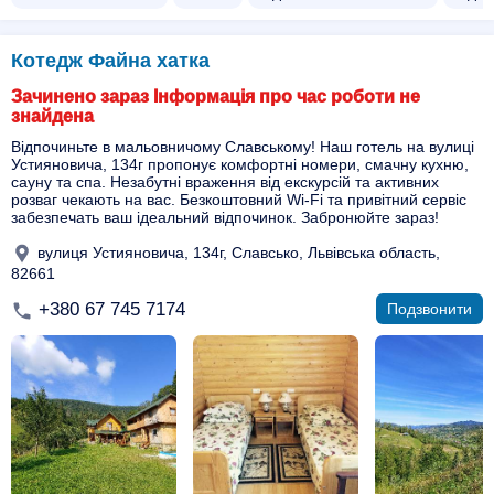
Котедж Файна хатка
Зачинено зараз Інформація про час роботи не
знайдена
Відпочиньте в мальовничому Славському! Наш готель на вулиці
Устияновича, 134г пропонує комфортні номери, смачну кухню,
сауну та спа. Незабутні враження від екскурсій та активних
розваг чекають на вас. Безкоштовний Wi-Fi та привітний сервіс
забезпечать ваш ідеальний відпочинок. Забронюйте зараз!
вулиця Устияновича, 134г, Славсько, Львівська область,
82661
+380 67 745 7174
Подзвонити