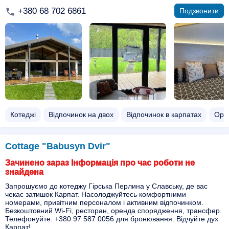
+380 68 702 6861
Подзвонити
Котеджі
Відпочинок на двох​
Відпочинок в карпатах
Оре
Cottage "Babusyn Dvir"
Зачинено зараз Інформація про час роботи не
знайдена
Запрошуємо до котеджу Гірська Перлина у Славську, де вас
чекає затишок Карпат. Насолоджуйтесь комфортними
номерами, привітним персоналом і активним відпочинком.
Безкоштовний Wi-Fi, ресторан, оренда спорядження, трансфер.
Телефонуйте: +380 97 587 0056 для бронювання. Відчуйте дух
Карпат!