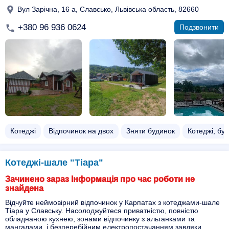
Вул Зарічна, 16 а, Славсько, Львівська область, 82660
+380 96 936 0624
Подзвонити
Котеджі
Відпочинок на двох​
Зняти будинок
Котеджі, бу
Котеджі-шале "Тіара"
Зачинено зараз Інформація про час роботи не
знайдена
Відчуйте неймовірний відпочинок у Карпатах з котеджами-шале
Тіара у Славську. Насолоджуйтеся приватністю, повністю
обладнаною кухнею, зонами відпочинку з альтанками та
мангалами, і безперебійним електропостачанням завдяки