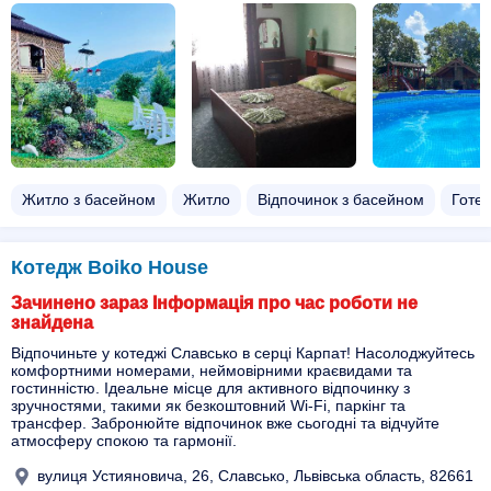
Житло з басейном​
Житло
Відпочинок з басейном​
Готел
Котедж Boiko House
Зачинено зараз Інформація про час роботи не
знайдена
Відпочиньте у котеджі Славсько в серці Карпат! Насолоджуйтесь
комфортними номерами, неймовірними краєвидами та
гостинністю. Ідеальне місце для активного відпочинку з
зручностями, такими як безкоштовний Wi-Fi, паркінг та
трансфер. Забронюйте відпочинок вже сьогодні та відчуйте
атмосферу спокою та гармонії.
вулиця Устияновича, 26, Славсько, Львівська область, 82661