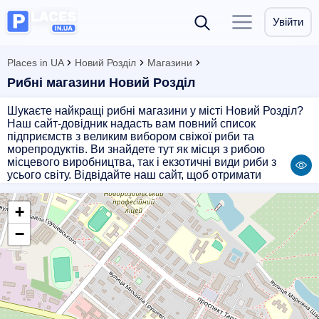
Увійти
Places in UA
Новий Розділ
Магазини
Рибні магазини Новий Розділ
Шукаєте найкращі рибні магазини у місті Новий Розділ?
Наш сайт-довідник надасть вам повний список
підприємств з великим вибором свіжої риби та
морепродуктів. Ви знайдете тут як місця з рибою
місцевого виробництва, так і екзотичні види риби з
усього світу. Відвідайте наш сайт, щоб отримати
докладну інформацію про адреси, години роботи та
контактні дані цих магазинів. Завдяки нашому довіднику
+
ви зможете швидко знайти найкращі місця для покупки
свіжої та якісної риби у Новому Роздолі.
−