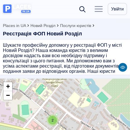
Увійти
Places in UA
Новий Розділ
Послуги юристів
Реєстрація ФОП Новий Розділ
Шукаєте професійну допомогу у реєстрації ФОП у місті
Новий Розділ? Наша команда юристів з великим
досвідом надасть вам всю необхідну підтримку і
консультації з цього питання. Ми допоможемо вам з
усіма аспектами реєстрації, від підготовки документів до
подання заяви до відповідних органів. Наші юристи
знають всі нюанси процедури реєстрації ФОП і
гарантують швидке та якісне вирішення вашого питання.
+
Звертайтесь до нас, і ми вас не підведемо!
−
2