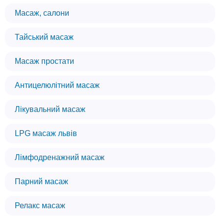
Масаж, салони
Тайський масаж
Масаж простати
Антицелюлітний масаж
Лікувальний масаж
LPG масаж львів
Лімфодренажний масаж
Парний масаж
Релакс масаж