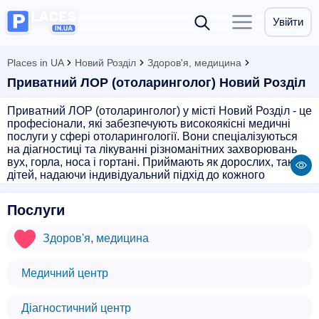
Увійти
Places in UA
Новий Розділ
Здоров'я, медицина
Приватний ЛОР (отоларинголог) Новий Розділ
Приватний ЛОР (отоларинголог) у місті Новий Розділ - це
професіонали, які забезпечують високоякісні медичні
послуги у сфері отоларингології. Вони спеціалізуються
на діагностиці та лікуванні різноманітних захворювань
вух, горла, носа і гортані. Приймають як дорослих, так і
дітей, надаючи індивідуальний підхід до кожного
пацієнта. Використовують сучасні методи лікування і
обладнання для точної діагностики. Звертаючись до
Послуги
приватного ЛОРа у місті Новий Розділ, ви можете
розраховувати на якісний сервіс та швидке вирішення
Здоров'я, медицина
вашої проблеми зі здоров'ям в області отоларингології.
Медичний центр
Діагностичний центр