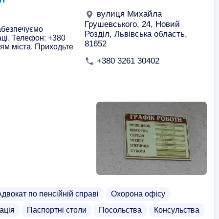
вулиця Михайла
Грушевського, 24, Новий
абезпечуємо
Розділ, Львівська область,
аці. Телефон: +380
81652
ям міста. Приходьте
+380 3261 30402
Адвокат по пенсійній справі
Охорона офісу
ація
Паспортні столи
Посольства
Консульства