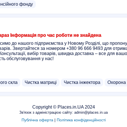
енсійного фонду
араз Інформація про час роботи не знайдена
симо до нашого підприємства у Новому Розділі, що пропон
оварів. Звертайтеся за номером +380 96 666 9493 для отрим
Консультації, вибір товарів, швидка доставка – все для ваш
сть обслуговування у нас!
ого скла
Чистка матриці
Чистка інжектора
Охорона 
Copyright © Places.in.UA 2024
Зв'язок з адміністрацією сайту: admin@places.in.ua
Публічна оферта
|
Політика конфіденційності