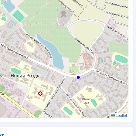
Leaflet
уг