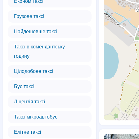
Економ таксі
Грузове таксі
Найдешевше таксі
Таксі в комендантську
годину
Цілодобове таксі
Бус таксі
Ліцензія таксі
Таксі мікроавтобус
Елітне таксі