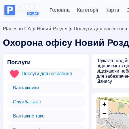
Головна
Категорії
Карта
С
Places in UA
Новий Розділ
Послуги для населення
Охорона офісу Новий Розд
Шукаєте надійн
Послуги
підприємств ці
відсікаючи неб
Послуги для населення
для забезпечен
бізнесу.
Вантажники
Служба таксі
+
−
Вантажне таксі