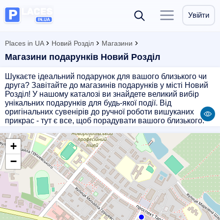
Увійти
Places in UA
Новий Розділ
Магазини
Магазини подарунків Новий Розділ
Шукаєте ідеальний подарунок для вашого близького чи
друга? Завітайте до магазинів подарунків у місті Новий
Розділ! У нашому каталозі ви знайдете великий вибір
унікальних подарунків для будь-якої події. Від
оригінальних сувенірів до ручної роботи вишуканих
прикрас - тут є все, щоб порадувати вашого близького.
Наші магазини пропонують високоякісні товари за
доступними цінами. Приємне обслуговування та
+
допомога в підборі подарунка зроблять ваш шопінг
легким і приємним. Зробіть святковий подарунок
−
особливим - купуйте у магазинах подарунків у Новому
Роздолі!