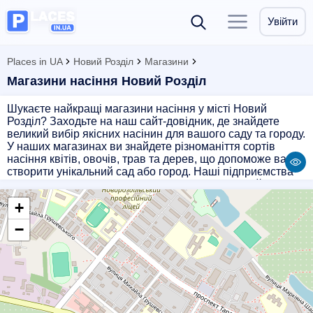
Увійти
Places in UA
Новий Розділ
Магазини
Магазини насіння Новий Розділ
Шукаєте найкращі магазини насіння у місті Новий
Розділ? Заходьте на наш сайт-довідник, де знайдете
великий вибір якісних насінин для вашого саду та городу.
У наших магазинах ви знайдете різноманіття сортів
насіння квітів, овочів, трав та дерев, що допоможе вам
створити унікальний сад або город. Наші підприємства
пропонують лише високоякісне насіння від надійних
виробників. Звертайтеся до нас і отримайте все
+
необхідне для успішного вирощування рослин у вашому
господарстві!
−