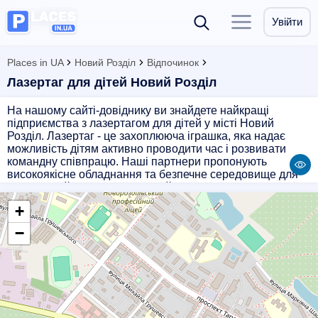
Увійти
Places in UA
Новий Розділ
Відпочинок
Лазертаг для дітей Новий Розділ
На нашому сайті-довіднику ви знайдете найкращі
підприємства з лазертагом для дітей у місті Новий
Розділ. Лазертаг - це захоплююча іграшка, яка надає
можливість дітям активно проводити час і розвивати
командну співпрацю. Наші партнери пропонують
високоякісне обладнання та безпечне середовище для
гри. Завітайте до нас і отримайте незабутні враження від
гри в лазертаг разом з вашими дітьми. Бронюйте квитки
+
заздалегідь і насолоджуйтеся активним відпочинком з
нами!
−