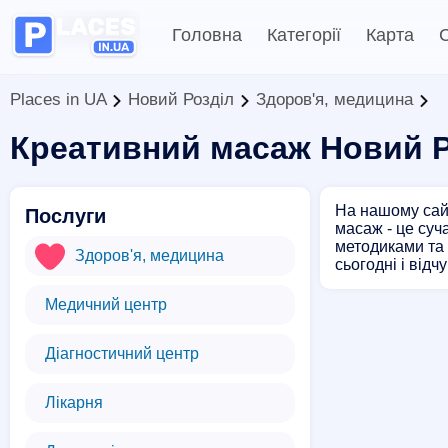
Головна
Категорії
Карта
С
Places in UA
Новий Розділ
Здоров'я, медицина
Креативний масаж Новий Р
На нашому сайт
Послуги
масаж - це суч
методиками та 
Здоров'я, медицина
сьогодні і від
Медичний центр
Діагностичний центр
Лікарня