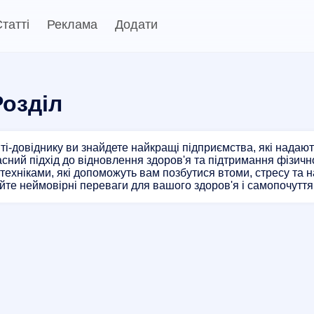
татті
Реклама
Додати
озділ
і-довіднику ви знайдете найкращі підприємства, які надают
асний підхід до відновлення здоров'я та підтримання фізич
техніками, які допоможуть вам позбутися втоми, стресу та 
чуйте неймовірні переваги для вашого здоров'я і самопочуття