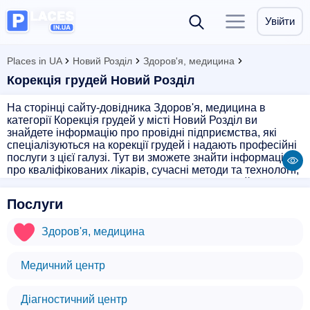
Увійти
Places in UA
Новий Розділ
Здоров'я, медицина
Корекція грудей Новий Розділ
На сторінці сайту-довідника Здоров'я, медицина в
категорії Корекція грудей у місті Новий Розділ ви
знайдете інформацію про провідні підприємства, які
спеціалізуються на корекції грудей і надають професійні
послуги з цієї галузі. Тут ви зможете знайти інформацію
про кваліфікованих лікарів, сучасні методи та технології,
які використовуються при проведенні операцій з корекції
грудей. Ви зможете ознайомитися з відгуками клієнтів,
Послуги
порадами експертів та вибрати найкращий варіант для
себе. Поради і рекомендації щодо підготовки до операції,
Здоров'я, медицина
післяопераційного періоду та догляду за грудьми також
будуть корисними для вас. Оберіть найкраще
підприємство для корекції грудей у місті Новий Розділ та
Медичний центр
дбайте про своє здоров'я разом з нами!
Діагностичний центр