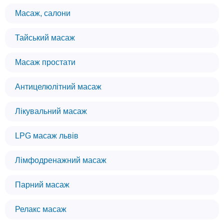
Масаж, салони
Тайський масаж
Масаж простати
Антицелюлітний масаж
Лікувальний масаж
LPG масаж львів
Лімфодренажний масаж
Парний масаж
Релакс масаж