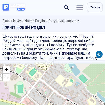
Увійти
Places in UA
Новий Розділ
Ритуальні послуги
Граніт Новий Розділ
Шукаєте граніт для ритуальних послуг у місті Новий
Розділ? Наш сайт-довідник пропонує широкий вибір
підприємств, які надають ці послуги. Тут ви знайдете
найякісніший граніт різних кольорів і текстур, що
дозволить вам обрати той, який відповідає вашим
потребам і бюджету. Наші партнери гарантують високу
якість продукції і професійний підхід до кожного клієнта.
Обирайте граніт для пам'ятників і могил з нами і
+
отримуйте надійний і якісний результат.
−