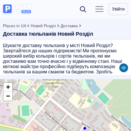
Увійти
Places in UA
Новий Розділ
Доставка
Доставка тюльпанів Новий Розділ
Шукаєте доставку тюльпанів у місті Новий Розділ?
Звертайтеся до наших підприємств! Ми пропонуємо
широкий вибір кольорів і сортів тюльпанів, які ми
доставимо вам точно вчасно і у відмінному стані. Наші
квіткові майстри професійно підіберуть композицію
тюльпанів за вашим смаком та бюджетом. Зробіть
радість собі або близьким людям, замовивши доставку
красивих тюльпанів прямо зараз!
+
−