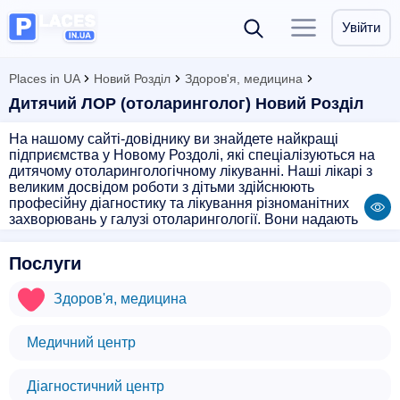
Увійти
Places in UA
Новий Розділ
Здоров'я, медицина
Дитячий ЛОР (отоларинголог) Новий Розділ
На нашому сайті-довіднику ви знайдете найкращі
підприємства у Новому Роздолі, які спеціалізуються на
дитячому отоларингологічному лікуванні. Наші лікарі з
великим досвідом роботи з дітьми здійснюють
професійну діагностику та лікування різноманітних
захворювань у галузі отоларингології. Вони надають
якісну медичну допомогу малечі з різними проблемами з
вухами, горлом або носом. Звертайтесь до нас, і ми
Послуги
допоможемо вашому малюкові швидко відновити
здоров'я і повернутися до активного життя!
Здоров'я, медицина
Медичний центр
Діагностичний центр