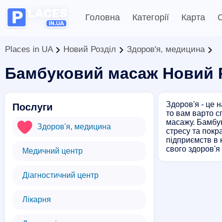
Головна
Категорії
Карта
С
Places in UA
Новий Розділ
Здоров'я, медицина
Бамбуковий масаж Новий 
Здоров'я - це 
Послуги
то вам варто с
масажу. Бамбук
Здоров'я, медицина
стресу та покр
підприємств в 
свого здоров'я
Медичний центр
Діагностичний центр
Лікарня