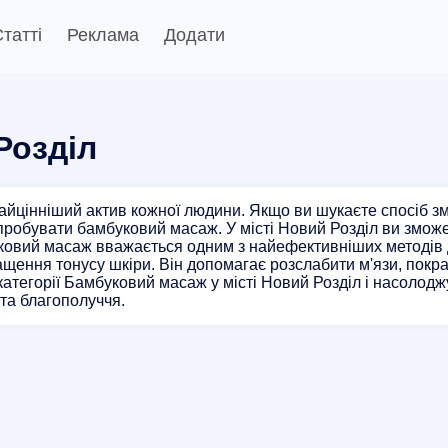
татті
Реклама
Додати
Розділ
найцінніший актив кожної людини. Якщо ви шукаєте спосіб зм
пробувати бамбуковий масаж. У місті Новий Розділ ви зможе
овий масаж вважається одним з найефективніших методів д
ащення тонусу шкіри. Він допомагає розслабити м'язи, покра
категорії Бамбуковий масаж у місті Новий Розділ і насолод
 та благополуччя.