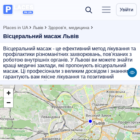
Увійти
Places in UA
Львів
Здоров'я, медицина
Вісцеральний масаж Львів
Вісцеральний масаж - це ефективний метод лікування та
профілактики різноманітних захворювань, пов'язаних з
роботою внутрішніх органів. У Львові ви можете знайти
кращі медичні заклади, які пропонують вісцеральний
масаж. Ці професіонали з великим досвідом і знаннями
гарантують вам якісне лікування та позитивний
результат. Звертайтеся до них для вирішення проблем зі
здоров'ям і покращення самопочуття. Ознайомтеся з
+
переліком підприємств, які надають послуги
вісцерального масажу в місті Львів і забезпечте собі
−
найкращий догляд за своїм здоров'ям.