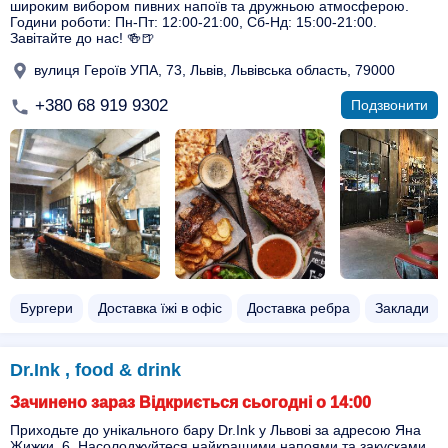
широким вибором пивних напоїв та дружньою атмосферою.
Години роботи: Пн-Пт: 12:00-21:00, Сб-Нд: 15:00-21:00.
Завітайте до нас! 🍻🍺
вулиця Героїв УПА, 73, Львів, Львівська область, 79000
+380 68 919 9302
Подзвонити
Бургери
Доставка їжі в офіс
Доставка ребра
Заклади
Dr.Ink , food & drink
Зачинено зараз Відкриється сьогодні о 14:00
Приходьте до унікального бару Dr.Ink у Львові за адресою Яна
Жижки, 6. Насолоджуйтеся найкращими напоями та закусками,