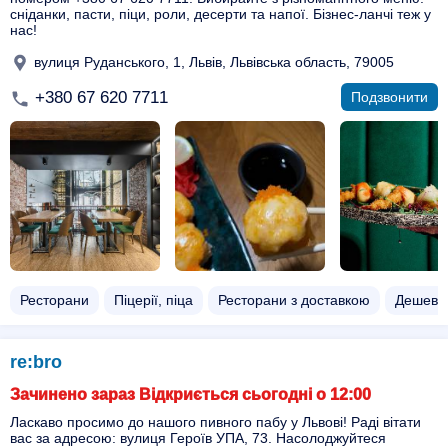
сніданки, пасти, піци, роли, десерти та напої. Бізнес-ланчі теж у
нас!
вулиця Руданського, 1, Львів, Львівська область, 79005
+380 67 620 7711
Подзвонити
Ресторани
Піцерії, піца
Ресторани з доставкою
Дешеві,
re:bro
Зачинено зараз Відкриється сьогодні о 12:00
Ласкаво просимо до нашого пивного пабу у Львові! Раді вітати
вас за адресою: вулиця Героїв УПА, 73. Насолоджуйтеся