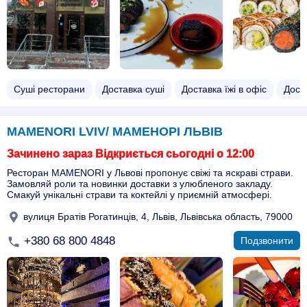
Суші ресторани
Доставка суші
Доставка їжі в офіс
Доста
MAMENORI LVIV/ МАМЕНОРІ ЛЬВІВ
Зачинено зараз Відкриється сьогодні о 12:00
Ресторан MAMENORI у Львові пропонує свіжі та яскраві страви.
Замовляй роли та новинки доставки з улюбленого закладу.
Смакуй унікальні страви та коктейлі у приємній атмосфері.
вулиця Братів Рогатинців, 4, Львів, Львівська область, 79000
+380 68 800 4848
Подзвонити