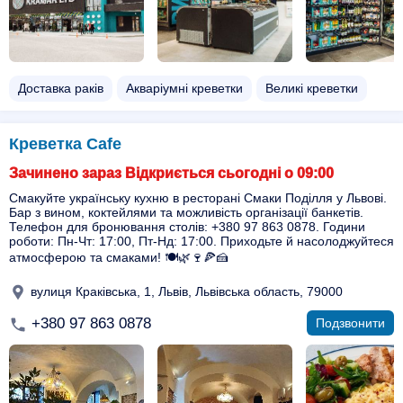
Доставка раків
Акваріумні креветки
Великі креветки
Креветка Cafe
Зачинено зараз Відкриється сьогодні о 09:00
Смакуйте українську кухню в ресторані Смаки Поділля у Львові.
Бар з вином, коктейлями та можливість організації банкетів.
Телефон для бронювання столів: +380 97 863 0878. Години
роботи: Пн-Чт: 17:00, Пт-Нд: 17:00. Приходьте й насолоджуйтеся
атмосферою та смаками! 🍽️🌿🍷🍕🍰
вулиця Краківська, 1, Львів, Львівська область, 79000
+380 97 863 0878
Подзвонити