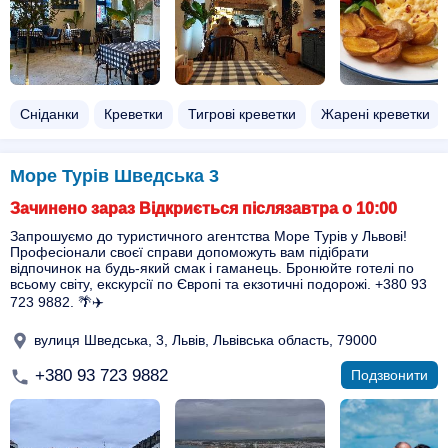
Сніданки
Креветки
Тигрові креветки
Жарені креветки
Море Турів Шведська 3
Зачинено зараз Відкриється післязавтра о 10:00
Запрошуємо до туристичного агентства Море Турів у Львові!
Професіонали своєї справи допоможуть вам підібрати
відпочинок на будь-який смак і гаманець. Бронюйте готелі по
всьому світу, екскурсії по Європі та екзотичні подорожі. +380 93
723 9882. 🌴✈️
вулиця Шведська, 3, Львів, Львівська область, 79000
+380 93 723 9882
Подзвонити