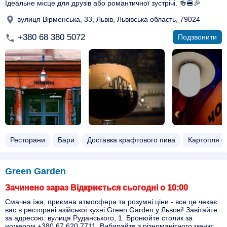
Ідеальне місце для друзів або романтичної зустрічі. 🍻🍔🎉
вулиця Вірменська, 33, Львів, Львівська область, 79024
+380 68 380 5072
Подзвонити
Ресторани
Бари
Доставка крафтового пива
Картопля ф
Green Garden
Зачинено зараз Відкриється сьогодні о 10:00
Смачна їжа, приємна атмосфера та розумні ціни - все це чекає
вас в ресторані азійської кухні Green Garden у Львові! Завітайте
за адресою: вулиця Руданського, 1. Бронюйте столик за
номером +380 67 620 7711. Вибирайте з різноманітного меню: