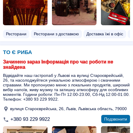
Ресторани
Ресторани з доставкою
Доставка їжі в офіс
Д
ТО Є РИБА
Зачинено зараз Інформація про час роботи не
знайдена
Відвідайте наш гастропаб у Львові на вулиці Староєврейській,
26, та насолоджуйтеся унікальною атмосферою і смачними
стравами. Ми пропонуємо меню з локальних продуктів, широкий
вибір напоїв, живу музику та затишну атмосферу для особливих
моментів. Години роботи: Пн-Пт 12:00-23:00, Сб-Нд 12:00-01:00.
Телефон: +380 93 229 9922.
вулиця Староєврейська, 26, Львів, Львівська область, 79000
+380 93 229 9922
Подзвонити