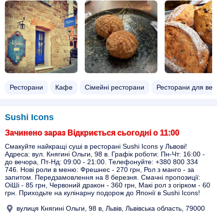
Ресторани
Кафе
Сімейні ресторани
Ресторани для вес
Sushi Icons
Зачинено зараз Відкриється сьогодні о 11:00
Смакуйте найкращі суші в ресторані Sushi Icons у Львові!
Адреса: вул. Княгині Ольги, 98 в. Графік роботи: Пн-Чт: 16:00 -
до вечора, Пт-Нд: 09:00 - 21:00. Телефонуйте: +380 800 334
746. Нові роли в меню: Фрешнес - 270 грн, Рол з манго - за
запитом. Передзамовлення на 8 березня. Смачні пропозиції:
ОіШі - 85 грн, Червоний дракон - 360 грн, Макі рол з огірком - 60
грн. Приходьте на кулінарну подорож до Японії в Sushi Icons!
вулиця Княгині Ольги, 98 в, Львів, Львівська область, 79000