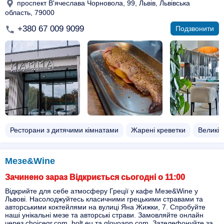
проспект В'ячеслава Чорновола, 99, Львів, Львівська
область, 79000
+380 67 009 9099
Подзвонити
Ресторани з дитячими кімнатами
Жарені креветки
Великі 
Мезе&Wine
Зачинено зараз Відкриється сьогодні о 11:00
Відкрийте для себе атмосферу Греції у кафе Мезе&Wine у
Львові. Насолоджуйтесь класичними грецькими стравами та
авторськими коктейлями на вулиці Яна Жижки, 7. Спробуйте
наші унікальні мезе та авторські страви. Замовляйте онлайн
через choiceqr.com, bolt.eu та glovoapp.com. Зателефонуйте за