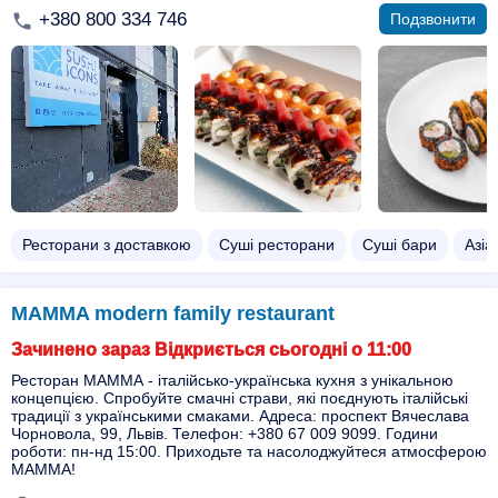
+380 800 334 746
Подзвонити
Ресторани з доставкою
Суші ресторани
Суші бари
Азіа
MAMMA modern family restaurant
Зачинено зараз Відкриється сьогодні о 11:00
Ресторан МАММА - італійсько-українська кухня з унікальною
концепцією. Спробуйте смачні страви, які поєднують італійські
традиції з українськими смаками. Адреса: проспект Вячеслава
Чорновола, 99, Львів. Телефон: +380 67 009 9099. Години
роботи: пн-нд 15:00. Приходьте та насолоджуйтеся атмосферою
МАММА!