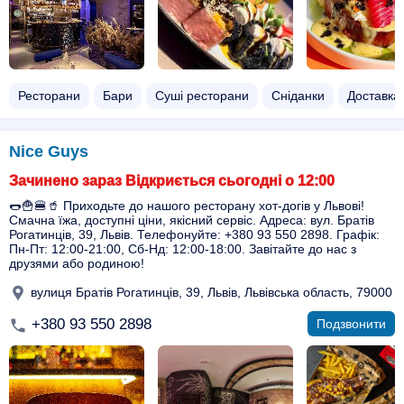
Ресторани
Бари
Суші ресторани
Сніданки
Доставка 
Nice Guys
Зачинено зараз Відкриється сьогодні о 12:00
🌭🍟🍔🥤 Приходьте до нашого ресторану хот-догів у Львові!
Смачна їжа, доступні ціни, якісний сервіс. Адреса: вул. Братів
Рогатинців, 39, Львів. Телефонуйте: +380 93 550 2898. Графік:
Пн-Пт: 12:00-21:00, Сб-Нд: 12:00-18:00. Завітайте до нас з
друзями або родиною!
вулиця Братів Рогатинців, 39, Львів, Львівська область, 79000
+380 93 550 2898
Подзвонити