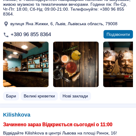
живою музикою та тематичними вечорами. Години пік: Пн-Ср,
Чт-Пт: 18:00, Сб-Нд: 09:00-21:00. Телефонуйте: +380 96 855
8364.
вулиця Яна Жижки, 6, Львів, Львівська область, 79008
+380 96 855 8364
Подзвонити
Бари
Великі креветки
Нові заклади
Kilishkova
Зачинено зараз Відкриється сьогодні о 11:00
Відвідайте Kilishkova в центрі Львова на площі Ринок, 16!