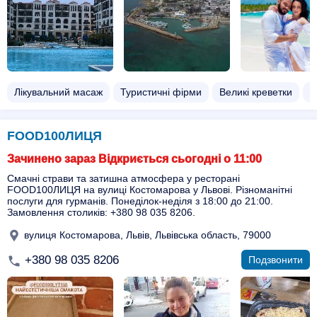
Лікувальний масаж
Туристичні фірми
Великі креветки
Т
FOOD100ЛИЦЯ
Зачинено зараз Відкриється сьогодні о 11:00
Смачні страви та затишна атмосфера у ресторані
FOOD100ЛИЦЯ на вулиці Костомарова у Львові. Різноманітні
послуги для гурманів. Понеділок-неділя з 18:00 до 21:00.
Замовлення столиків: +380 98 035 8206.
вулиця Костомарова, Львів, Львівська область, 79000
+380 98 035 8206
Подзвонити