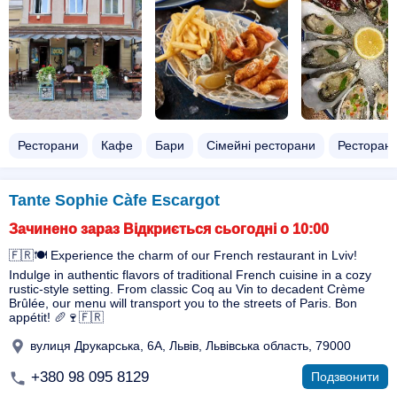
Ресторани
Кафе
Бари
Сімейні ресторани
Ресторан
Tante Sophie Càfe Escargot
Зачинено зараз Відкриється сьогодні о 10:00
🇫🇷🍽️ Experience the charm of our French restaurant in Lviv!
Indulge in authentic flavors of traditional French cuisine in a cozy
rustic-style setting. From classic Coq au Vin to decadent Crème
Brûlée, our menu will transport you to the streets of Paris. Bon
appétit! 🥖🍷🇫🇷
вулиця Друкарська, 6А, Львів, Львівська область, 79000
+380 98 095 8129
Подзвонити