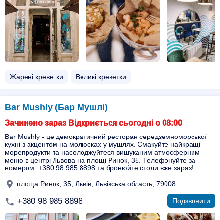
Жарені креветки
Великі креветки
Bar Mushly (Бар Мушлі)
Зачинено зараз Відкриється сьогодні о 08:00
Bar Mushly - це демократичний ресторан середземноморської
кухні з акцентом на молюсках у мушлях. Смакуйте найкращі
морепродукти та насолоджуйтеся вишуканим атмосферним
меню в центрі Львова на площі Ринок, 35. Телефонуйте за
номером: +380 98 985 8898 та бронюйте столи вже зараз!
площа Ринок, 35, Львів, Львівська область, 79008
+380 98 985 8898
Подзвонити