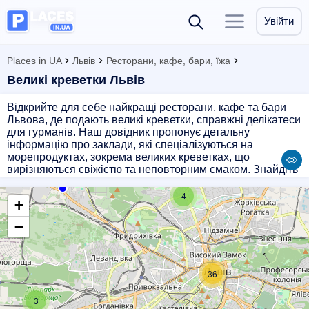
Увійти
Places in UA
Львів
Ресторани, кафе, бари, їжа
Великі креветки Львів
Відкрийте для себе найкращі ресторани, кафе та бари
Львова, де подають великі креветки, справжні делікатеси
для гурманів. Наш довідник пропонує детальну
інформацію про заклади, які спеціалізуються на
морепродуктах, зокрема великих креветках, що
вирізняються свіжістю та неповторним смаком. Знайдіть
ідеальне місце для романтичної вечері або дружньої
зустрічі. Львівська гастрономічна сцена чекає на вас з
4
+
вишуканими стравами з великими креветками, які
задовольнять найвибагливіший смак.
−
36
3