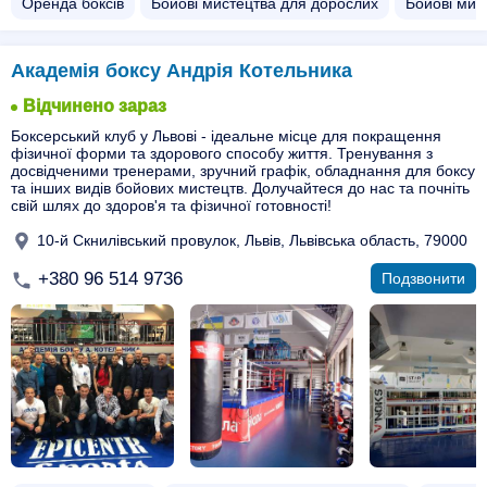
Оренда боксів
Бойові мистецтва для дорослих
Бойові мис
Академія боксу Андрія Котельника
Відчинено зараз
Боксерський клуб у Львові - ідеальне місце для покращення
фізичної форми та здорового способу життя. Тренування з
досвідченими тренерами, зручний графік, обладнання для боксу
та інших видів бойових мистецтв. Долучайтеся до нас та почніть
свій шлях до здоров'я та фізичної готовності!
10-й Скнилівський провулок, Львів, Львівська область, 79000
+380 96 514 9736
Подзвонити