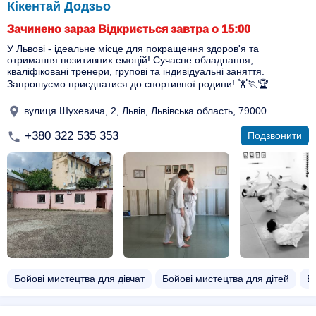
Кікентай Додзьо
Зачинено зараз Відкриється завтра о 15:00
У Львові - ідеальне місце для покращення здоров'я та
отримання позитивних емоцій! Сучасне обладнання,
кваліфіковані тренери, групові та індивідуальні заняття.
Запрошуємо приєднатися до спортивної родини! 🏋️🏃🏆
вулиця Шухевича, 2, Львів, Львівська область, 79000
+380 322 535 353
Подзвонити
Бойові мистецтва для дівчат
Бойові мистецтва для дітей
Б