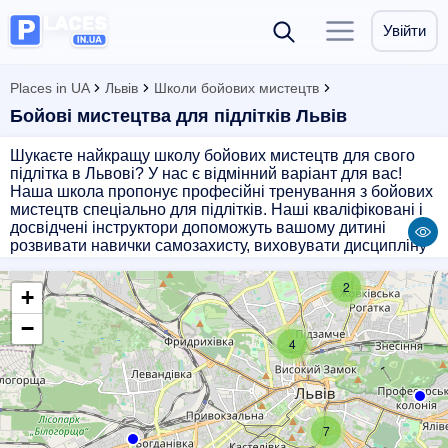
Увійти
Places in UA
Львів
Школи бойових мистецтв
Бойові мистецтва для підлітків Львів
Шукаєте найкращу школу бойових мистецтв для свого
підлітка в Львові? У нас є відмінний варіант для вас!
Наша школа пропонує професійні тренування з бойових
мистецтв спеціально для підлітків. Наші кваліфіковані і
досвідчені інструктори допоможуть вашому дитині
розвивати навички самозахисту, виховувати дисципліну
та впевненість у собі. Запишіть свого підлітка на заняття
з бойових мистецтв в нашій школі, щоб він став
2
+
справжнім професіоналом у цій галузі. Навчання у нас -
це шлях до здорового тіла, розуму і душі!
−
4
7