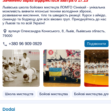
Зачинено зараз Відкриється завтра о 17:15
Львівська школа бойових мистецтв ЛОМГО Сінкікай - унікальна
можливість вивчити японські техніки володіння зброєю,
розвиваючи мислення, тіло та швидкість реакції. Курси з айкідо,
сінкендо та бодзюцу для всіх вікових груп. Приєднуйтесь до нас
у Львові та по всій Україні!
вулиця Олександра Кониського, 8, Львів, Львівська область,
79000
+380 96 909 0929
Подзвонити
Школа мистецств
Бойові мистецтва
Бойові мистецтва для
Dodgi