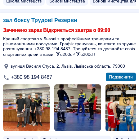
Школа мистецств
Бойові мистецтва
Бойові мистецтва для 
зал боксу Трудові Резерви
Зачинено зараз Відкриється завтра о 09:00
Кращий спортзал у Львові з професійними тренерами та
різноманітними послугами. Графік тренувань, контакти та зручне
розташування. +380 98 194 8487. Тренуйтеся та досягайте своїх
спортивних цілей з нами! 🏋️u200d♂️🏋️u200d♀️
вулиця Василя Стуса, 2, Львів, Львівська область, 79000
+380 98 194 8487
Подзвонити