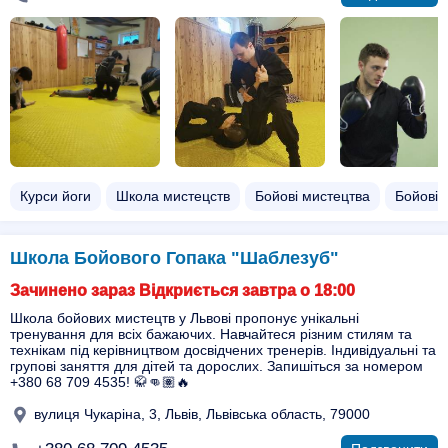
Курси йоги
Школа мистецств
Бойові мистецтва
Бойові 
Школа Бойового Гопака "Шаблезуб"
Зачинено зараз Відкриється завтра о 18:00
Школа бойових мистецтв у Львові пропонує унікальні
тренування для всіх бажаючих. Навчайтеся різним стилям та
технікам під керівництвом досвідчених тренерів. Індивідуальні та
групові заняття для дітей та дорослих. Запишіться за номером
+380 68 709 4535! 🥋👊🏽🔥
вулиця Чукаріна, 3, Львів, Львівська область, 79000