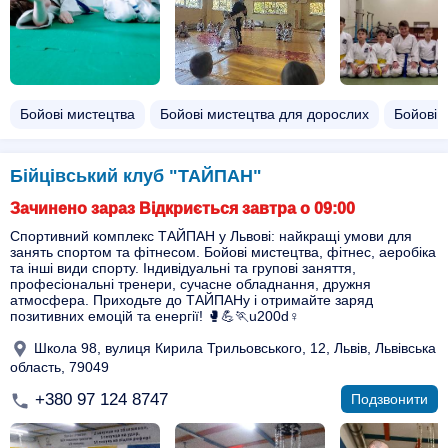
Бойові мистецтва
Бойові мистецтва для дорослих
Бойові 
Бійцівський клуб "ТАЙПАН"
Зачинено зараз Відкриється завтра о 09:00
Спортивний комплекс ТАЙПАН у Львові: найкращі умови для
занять спортом та фітнесом. Бойові мистецтва, фітнес, аеробіка
та інші види спорту. Індивідуальні та групові заняття,
професіональні тренери, сучасне обладнання, дружня
атмосфера. Приходьте до ТАЙПАНу і отримайте заряд
позитивних емоцій та енергії! 🥊💪🏃u200d♀️
Школа 98, вулиця Кирила Трильовського, 12, Львів, Львівська
область, 79049
+380 97 124 8747
Подзвонити