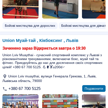
Бойові мистецтва для дорослих
Бойові мистецтва для дівчат
Union Муай-тай , Кікбоксинг , Львів
Зачинено зараз Відкриється завтра о 19:30
Union Lviv Muaythai - сучасний спортивний комплекс у Львові з
різноманітними тренуваннями, включаючи бокс, муай тай та
фітнес. Приєднуйтесь до нас для досягнення своїх спортивних
цілей! +380 67 700 5125. 💪🥊🏋️u200d♂️
Union Lviv muaythai, вулиця Генерала Грекова, 1, Львів,
Львівська область, 79000
+380 67 700 5125
Подзвонити