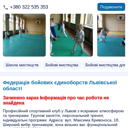
+380 322 535 353
Подзвонити
Школа мистецств
Бойові мистецтва
Бойові мистецтва для
Федерація бойових єдиноборств Львівської
області
Зачинено зараз Інформація про час роботи не
знайдена
Професійний спортивний клуб у Львові з яскравою атмосферою
та тренерами. Групові заняття, персональний тренінг,
індивідуальні програми. Адреса: вул. Максима Кривоноса, 18.
Широкий вибір тренажерів, зона вільних ваг, функціональний