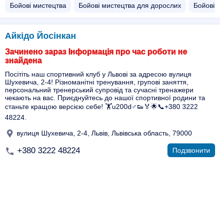
Бойові мистецтва
Бойові мистецтва для дорослих
Бойові 
Айкідо Йосінкан
Зачинено зараз Інформація про час роботи не
знайдена
Посітіть наш спортивний клуб у Львові за адресою вулиця
Шухевича, 2-4! Різноманітні тренування, групові заняття,
персональний тренерський супровід та сучасні тренажери
чекають на вас. Приєднуйтесь до нашої спортивної родини та
станьте кращою версією себе! 🏋️u200d♂️👟🏅🌟📞+380 3222
48224.
вулиця Шухевича, 2-4, Львів, Львівська область, 79000
+380 3222 48224
Подзвонити