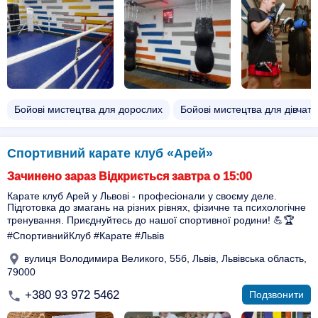
Бойові мистецтва для дорослих
Бойові мистецтва для дівчат
Спортивний карате клуб «Арей»
Зачинено зараз Відкриється завтра о 15:00
Карате клуб Арей у Львові - професіонали у своєму деле.
Підготовка до змагань на різних рівнях, фізичне та психологічне
тренування. Приєднуйтесь до нашої спортивної родини! 💪🏆
#СпортивнийКлуб #Карате #Львів
вулиця Володимира Великого, 55б, Львів, Львівська область,
79000
+380 93 972 5462
Подзвонити