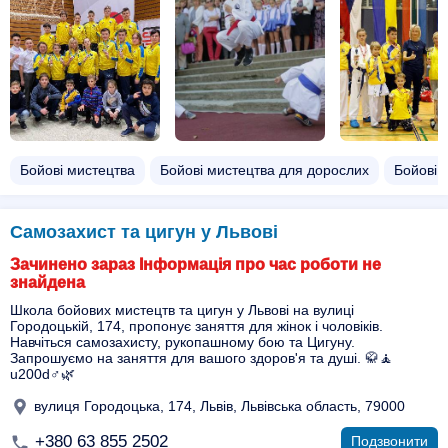
Бойові мистецтва
Бойові мистецтва для дорослих
Бойові 
Самозахист та цигун у Львові
Зачинено зараз Інформація про час роботи не
знайдена
Школа бойових мистецтв та цигун у Львові на вулиці
Городоцькій, 174, пропонує заняття для жінок і чоловіків.
Навчіться самозахисту, рукопашному бою та Цигуну.
Запрошуємо на заняття для вашого здоров'я та душі. 🥋🧘
u200d♂️🌿
вулиця Городоцька, 174, Львів, Львівська область, 79000
+380 63 855 2502
Подзвонити