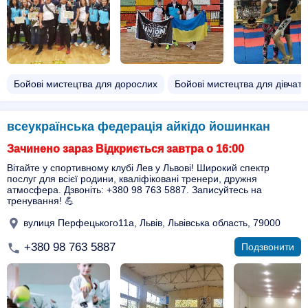
Бойові мистецтва для дорослих
Бойові мистецтва для дівчат
всеукраїнська федерація айкідо йошинкан
Зачинено зараз Відкриється завтра о 16:00
Вітайте у спортивному клубі Лев у Львові! Широкий спектр
послуг для всієї родини, кваліфіковані тренери, дружня
атмосфера. Дзвоніть: +380 98 763 5887. Записуйтесь на
тренування! 💪
вулиця Перфецького11а, Львів, Львівська область, 79000
+380 98 763 5887
Подзвонити