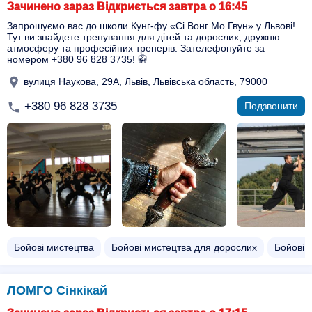
Зачинено зараз Відкриється завтра о 16:45
Запрошуємо вас до школи Кунг-фу «Сі Вонг Мо Гвун» у Львові!
Тут ви знайдете тренування для дітей та дорослих, дружню
атмосферу та професійних тренерів. Зателефонуйте за
номером +380 96 828 3735! 🥋
вулиця Наукова, 29А, Львів, Львівська область, 79000
+380 96 828 3735
Подзвонити
Бойові мистецтва
Бойові мистецтва для дорослих
Бойові 
ЛОМГО Сінкікай