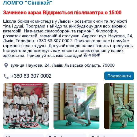
ЛОМГО "Сінкікай"
Зачинено зараз Відкриється післязавтра о 15:00
Школа бойових мистецтв у Львові - розвиток сили та гнучкості
тіла і душі. Програми з айкідо та айкібудзюцу для всіх вікових
категорій. Навчаємо самообороні та гармонії. Філософія,
розвиток якостей, гармонійні стосунки. Адреса: вул. Наукова, 24,
Львів. Телефон: +380 63 307 0002. Приходьте до нас і почуйте
гармонію тіла та душі. Долучайтеся до наших занять і тренувань.
Інструктори допоможуть вам досягти нових вершин у ваших
здібностях. Приєднуйтесь вже сьогодні! 🥋👊🏼🌟
вулиця Наукова, 24, Львів, Львівська область, 79000
+380 63 307 0002
Подзвонити