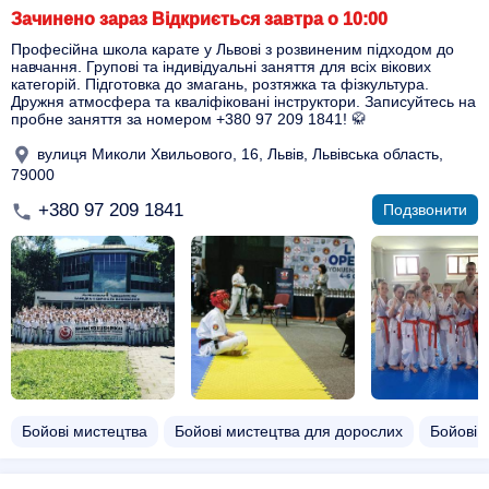
Зачинено зараз Відкриється завтра о 10:00
Професійна школа карате у Львові з розвиненим підходом до
навчання. Групові та індивідуальні заняття для всіх вікових
категорій. Підготовка до змагань, розтяжка та фізкультура.
Дружня атмосфера та кваліфіковані інструктори. Записуйтесь на
пробне заняття за номером +380 97 209 1841! 🥋
вулиця Миколи Хвильового, 16, Львів, Львівська область,
79000
+380 97 209 1841
Подзвонити
Бойові мистецтва
Бойові мистецтва для дорослих
Бойові 