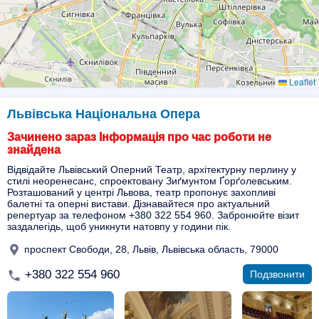
Leaflet
Львівська Національна Опера
Зачинено зараз Інформація про час роботи не
знайдена
Відвідайте Львівський Оперний Театр, архітектурну перлину у
стилі неоренесанс, спроектовану Зиґмунтом Ґорґолевським.
Розташований у центрі Львова, театр пропонує захопливі
балетні та оперні вистави. Дізнавайтеся про актуальний
репертуар за телефоном +380 322 554 960. Забронюйте візит
заздалегідь, щоб уникнути натовпу у години пік.
проспект Свободи, 28, Львів, Львівська область, 79000
+380 322 554 960
Подзвонити