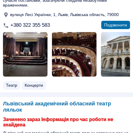
сучасні постановки, збагачуючи глядачів незабутніми
враженнями.
вулиця Лесі Українки, 1, Львів, Львівська область, 79000
+380 322 355 583
Подзвонити
Театр
Концерти
Львівський академічний обласний театр
ляльок
Зачинено зараз Інформація про час роботи не
знайдена