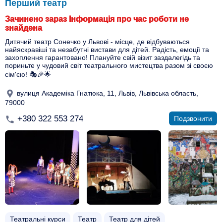
Перший театр
Зачинено зараз Інформація про час роботи не
знайдена
Дитячий театр Сонечко у Львові - місце, де відбуваються
найяскравіші та незабутні вистави для дітей. Радість, емоції та
захоплення гарантовано! Плануйте свій візит заздалегідь та
пориньте у чудовий світ театрального мистецтва разом зі своєю
сім'єю! 🎭🎉🌟
вулиця Академіка Гнатюка, 11, Львів, Львівська область,
79000
+380 322 553 274
Подзвонити
Театральні курси
Театр
Театр для дітей