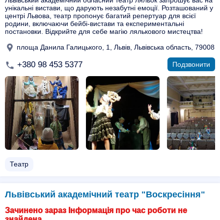
Львівський академічний обласний театр ляльок запрошує вас на
унікальні вистави, що дарують незабутні емоції. Розташований у
центрі Львова, театр пропонує багатий репертуар для всієї
родини, включаючи бейбі-вистави та експериментальні
постановки. Відкрийте для себе магію лялькового мистецтва!
площа Данила Галицького, 1, Львів, Львівська область, 79008
+380 98 453 5377
Подзвонити
Театр
Львівський академічний театр "Воскресіння"
Зачинено зараз Інформація про час роботи не
знайдена