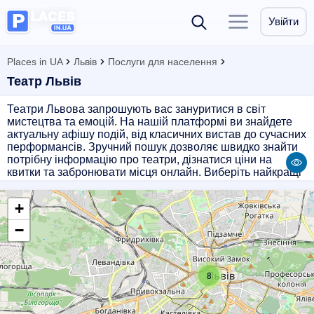
Увійти
Places in UA
Львів
Послуги для населення
Театр Львів
Театри Львова запрошують вас зануритися в світ
мистецтва та емоцій. На нашій платформі ви знайдете
актуальну афішу подій, від класичних вистав до сучасних
перформансів. Зручний пошук дозволяє швидко знайти
потрібну інформацію про театри, дізнатися ціни на
квитки та забронювати місця онлайн. Виберіть найкращі
пропозиції для себе та своїх близьких, насолоджуючись
культурним відпочинком у Львові. Відвідайте наш сайт,
+
щоб не пропустити найцікавіші театральні події міста.
−
8