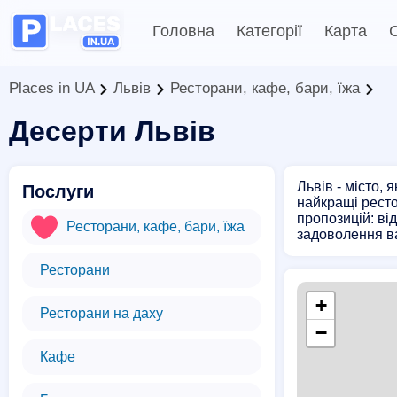
Головна
Категорії
Карта
С
Places in UA
Львів
Ресторани, кафе, бари, їжа
Десерти Львів
Львів - місто,
Послуги
найкращі рест
пропозицій: ві
Ресторани, кафе, бари, їжа
задоволення ва
Ресторани
+
Ресторани на даху
−
Кафе