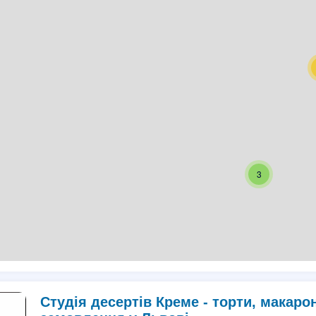
3
Студія десертів Креме - торти, макарон