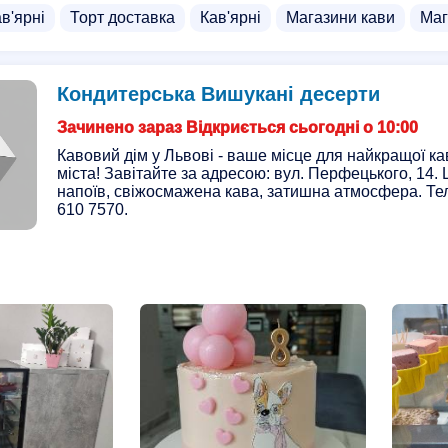
в'ярні
Торт доставка
Кав'ярні
Магазини кави
Маг
Кондитерська Вишукані десерти
Зачинено зараз Відкриється сьогодні о 10:00
Кавовий дім у Львові - ваше місце для найкращої к
міста! Завітайте за адресою: вул. Перфецького, 14.
напоїв, свіжосмажена кава, затишна атмосфера. Те
610 7570.