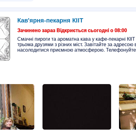
Кав'ярня-пекарня КІІТ
Зачинено зараз Відкриється сьогодні о 08:00
Смачні пироги та ароматна кава у кафе-пекарні КІІТ
трьома друзями з різних міст. Завітайте за адресою 
насолодитися приємною атмосферою. Телефонуйте: 