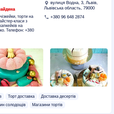
вулиця Водна, 3, Львів,
Львівська область, 79000
найдена
чізкейки, торти на
+380 96 648 2874
айстер-класи з
капкейків на
ко. Телефон: +380
в
Торт доставка
Доставка десертів
ин солодощів
Магазини тортів