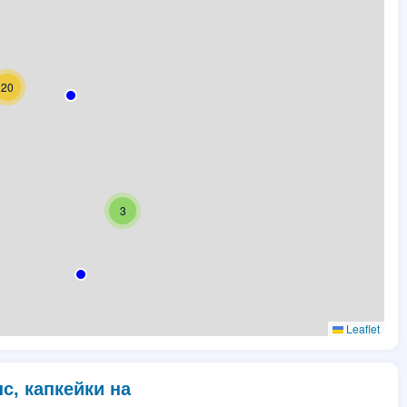
20
3
Leaflet
с, капкейки на