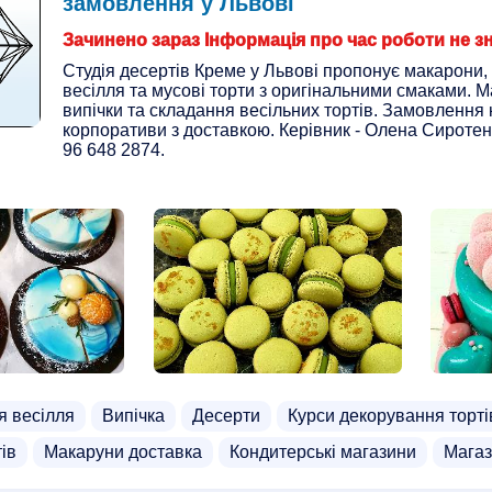
замовлення у Львові
Зачинено зараз Інформація про час роботи не з
Студія десертів Креме у Львові пропонує макарони, 
весілля та мусові торти з оригінальними смаками. М
випічки та складання весільних тортів. Замовлення 
корпоративи з доставкою. Керівник - Олена Сиротен
96 648 2874.
я весілля
Випічка
Десерти
Курси декорування торті
ів
Макаруни доставка
Кондитерські магазини
Магаз