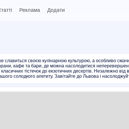
татті
Реклама
Додати
 яке славиться своєю кулінарною культурою, а особливо сма
орани, кафе та бари, де можна насолодитися неперевершен
д класичних тістечок до екзотичних десертів. Незалежно від 
шого солодкого апетиту. Завітайте до Львова і насолоджуй