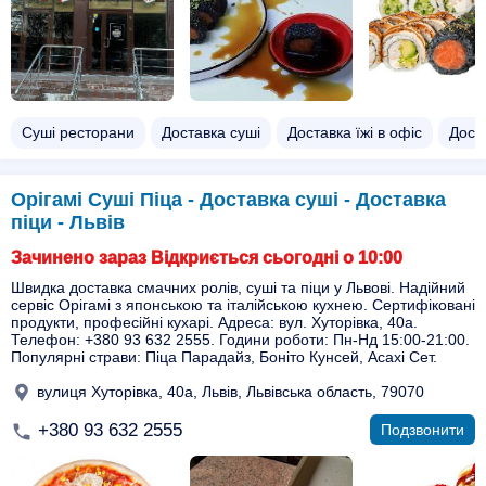
Суші ресторани
Доставка суші
Доставка їжі в офіс
Доста
Орігамі Суші Піца - Доставка суші - Доставка
піци - Львів
Зачинено зараз Відкриється сьогодні о 10:00
Швидка доставка смачних ролів, суші та піци у Львові. Надійний
сервіс Орігамі з японською та італійською кухнею. Сертифіковані
продукти, професійні кухарі. Адреса: вул. Хуторівка, 40а.
Телефон: +380 93 632 2555. Години роботи: Пн-Нд 15:00-21:00.
Популярні страви: Піца Парадайз, Боніто Кунсей, Асахі Сет.
вулиця Хуторівка, 40а, Львів, Львівська область, 79070
+380 93 632 2555
Подзвонити