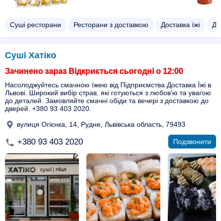
Суші ресторани
Ресторани з доставкою
Доставка їжі
До
Суші Хатіко
Зачинено зараз Відкриється сьогодні о 12:00
Насолоджуйтесь смачною їжею від Підприємства Доставка Їжі в
Львові. Широкий вибір страв, які готуються з любов'ю та увагою
до деталей. Замовляйте смачні обіди та вечері з доставкою до
дверей. +380 93 403 2020.
вулиця Огієнка, 14, Рудне, Львівська область, 79493
+380 93 403 2020
Подзвонити