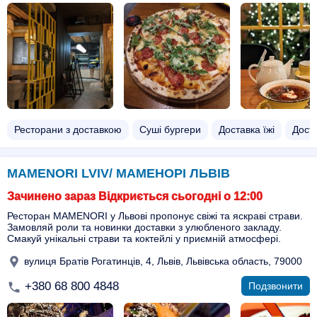
Ресторани з доставкою
Суші бургери
Доставка їжі
Доста
MAMENORI LVIV/ МАМЕНОРІ ЛЬВІВ
Зачинено зараз Відкриється сьогодні о 12:00
Ресторан MAMENORI у Львові пропонує свіжі та яскраві страви.
Замовляй роли та новинки доставки з улюбленого закладу.
Смакуй унікальні страви та коктейлі у приємній атмосфері.
вулиця Братів Рогатинців, 4, Львів, Львівська область, 79000
+380 68 800 4848
Подзвонити