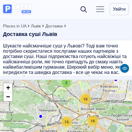
Увійти
Places in UA
Львів
Доставка
Доставка суші Львів
Шукаєте найсмачніше суші у Львові? Тоді вам точно
потрібно скористатися послугами наших партнерів з
доставки суші. Наші підприємства готують найсвіжіші та
найсмачніші роли, які точно припадуть до смаку навіть
найвибагливішим гурманам. Широкий вибір меню, якісні
інгредієнти та швидка доставка - все це чекає на вас.
Замовляйте суші в Львові і насолоджуйтесь смаком
2
японської кухні прямо вдома або в офісі. Не втрачайте
+
часу, замовляйте смачні роли вже зараз!
−
16
16
13