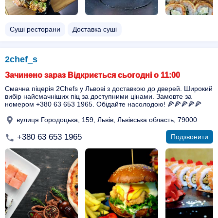
Суші ресторани
Доставка суші
2chef_s
Зачинено зараз Відкриється сьогодні о 11:00
Смачна піцерія 2Chefs у Львові з доставкою до дверей. Широкий
вибір найсмачніших піц за доступними цінами. Замовте за
номером +380 63 653 1965. Обідайте насолодою! 🍕🍕🍕🍕🍕
вулиця Городоцька, 159, Львів, Львівська область, 79000
+380 63 653 1965
Подзвонити