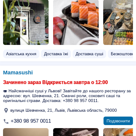
Азіатська кухня
Доставка їжі
Доставка суші
Безкоштовна
Mamasushi
Зачинено зараз Відкриється завтра о 12:00
🍣 Найсмачніші суші у Львові! Завітайте до нашого ресторану за
адресою: вул. Шевченка, 21. Смачні роли, соковиті саші та
оригінальні страви. Доставка: +380 98 957 0011.
вулиця Шевченка, 21, Львів, Львівська область, 79000
+380 98 957 0011
Подзвонити