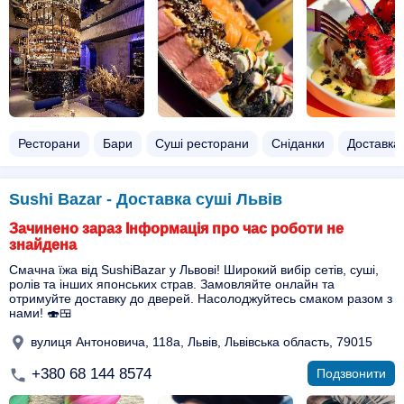
Ресторани
Бари
Суші ресторани
Сніданки
Доставка 
Sushi Bazar - Доставка суші Львів
Зачинено зараз Інформація про час роботи не
знайдена
Смачна їжа від SushiBazar у Львові! Широкий вибір сетів, суші,
ролів та інших японських страв. Замовляйте онлайн та
отримуйте доставку до дверей. Насолоджуйтесь смаком разом з
нами! 🍣🍱
вулиця Антоновича, 118а, Львів, Львівська область, 79015
+380 68 144 8574
Подзвонити