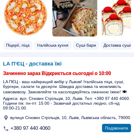
Піцерії, піца
Італійська кухня
Суші бари
Доставка суші
LA П'ЄЦ - доставка їжі
Зачинено зараз Відкриється сьогодні о 10:00
LA ПЄЦ - ваш найкращий вибір у Львові! Італійська піца, суші,
бургери, салати та десерти. Швидка доставка та можливість
самовивозу. Замовляйте та насолоджуйтесь смачною їжею! 🍽️
Адреса: вул. Січових Стрільців, 10, Львів. Тел: +380 97 440 4060.
Години пік: пн-пт: 15:00 - Зазвичай достатньо людно, сб-нд:
09:00-21:00.
вулиця Січових Стрільців, 10, Львів, Львівська область, 79000
+380 97 440 4060
Подзвонити