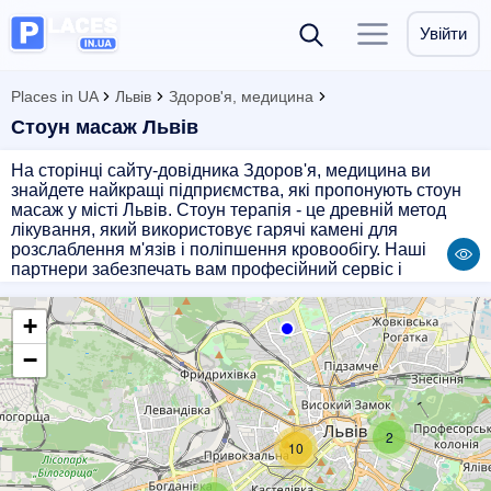
Увійти
Places in UA
Львів
Здоров'я, медицина
Стоун масаж Львів
На сторінці сайту-довідника Здоров'я, медицина ви
знайдете найкращі підприємства, які пропонують стоун
масаж у місті Львів. Стоун терапія - це древній метод
лікування, який використовує гарячі камені для
розслаблення м'язів і поліпшення кровообігу. Наші
партнери забезпечать вам професійний сервіс і
незабутні враження від процедури. Запрошуємо вас
скористатися послугами провідних масажистів у Львові і
+
насолодитися користями стоун масажу для вашого
здоров'я та благополуччя.
−
2
10