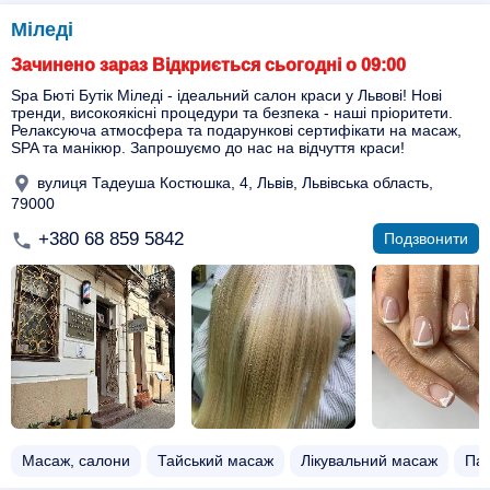
Міледі
Зачинено зараз Відкриється сьогодні о 09:00
Spa Бюті Бутік Міледі - ідеальний салон краси у Львові! Нові
тренди, високоякісні процедури та безпека - наші пріоритети.
Релаксуюча атмосфера та подарункові сертифікати на масаж,
SPA та манікюр. Запрошуємо до нас на відчуття краси!
вулиця Тадеуша Костюшка, 4, Львів, Львівська область,
79000
+380 68 859 5842
Подзвонити
Масаж, салони
Тайський масаж
Лікувальний масаж
Па