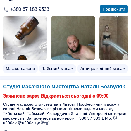
+380 67 183 9533
Подзвонити
Масаж, салони
Тайський масаж
Антицелюлітний масаж
Студія масажного мистецтва Наталії Безвуляк
Зачинено зараз Відкриється сьогодні о 09:00
Студія масажного мистецтва в Львові. Професійний масаж у
салоні Наталії Безвуляк з різноманітними видами масажу:
Тибетський, Тайський, Аювердичний та інші. Авторські методики
масажистів. Записуйтесь за номером: +380 97 333 1445. 💆
u200d♂️💆u200d♀️🌿🌺🌞