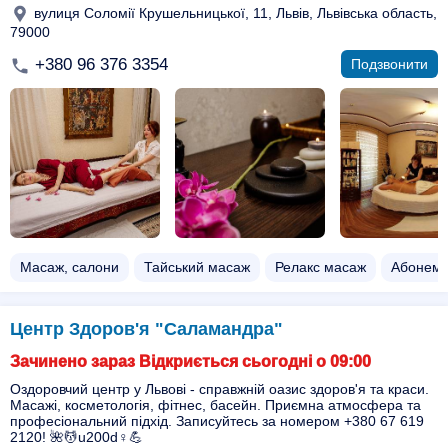
вулиця Соломії Крушельницької, 11, Львів, Львівська область,
79000
+380 96 376 3354
Подзвонити
Масаж, салони
Тайський масаж
Релакс масаж
Абонеме
Центр Здоров'я "Саламандра"
Зачинено зараз Відкриється сьогодні о 09:00
Оздоровчий центр у Львові - справжній оазис здоров'я та краси.
Масажі, косметологія, фітнес, басейн. Приємна атмосфера та
професіональний підхід. Записуйтесь за номером +380 67 619
2120! 🌺💆u200d♀️💪