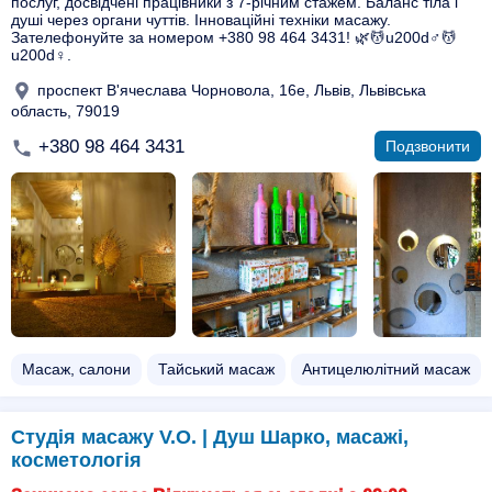
послуг, досвідчені працівники з 7-річним стажем. Баланс тіла і
душі через органи чуттів. Інноваційні техніки масажу.
Зателефонуйте за номером +380 98 464 3431! 🌿💆u200d♂️💆
u200d♀️.
проспект В'ячеслава Чорновола, 16е, Львів, Львівська
область, 79019
+380 98 464 3431
Подзвонити
Масаж, салони
Тайський масаж
Антицелюлітний масаж
Студія масажу V.O. | Душ Шарко, масажі,
косметологія