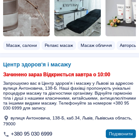
Масаж, салони
Релакс масаж
Масаж обличчя
Авторськ
Центр здоров'я і масажу
Зачинено зараз Відкриється завтра о 10:00
Запрошуємо вас в Центр здоров'я і масажу у Львові за адресою
вулиця Антоновича, 138-Б. Наші фахівці пропонують унікальні
процедури масажу та діагностики організму. Відчуйте гармонію
тіла і душі з нашими класичними, китайськими, антицелюлітними
та іншими видами масажу. Телефонуйте за номером +380 95
030 6999 для запису.
вулиця Антоновича, 138-Б, каб.34, Львів, Львівська область,
79000
+380 95 030 6999
Подзвонити