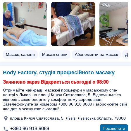
Масаж, салони
Масаж спини
Абонементи на масаж
Ди
Body Factory, студія професійного масажу
Зачинено зараз Відкриється сьогодні о 08:00
Отримайте найкращі масажні процедури у масажному спа-
центрі у Львові на площі Князя Святослава, 5. Відпочиньте та
відновіть свою енергію у комфортному середовищі.
Зателефонуйте за номером +380 96 918 9089 і забронюйте свій
час для масажу вже сьогодні!
площа Князя Святослава, 5, Львів, Львівська область, 79000
+380 96 918 9089
Подзвонити