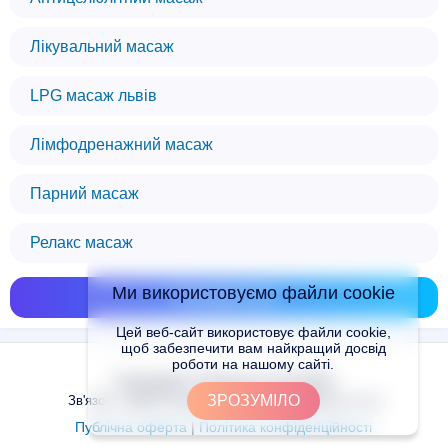
Лікувальний масаж
LPG масаж львів
Лімфодренажний масаж
Парний масаж
Релакс масаж
Ми використовуємо файли cookie
Показати всі
Цей веб-сайт використовує файли cookie,
щоб забезпечити вам найкращий досвід
роботи на нашому сайті.
Copyright © Places.in.UA 2024
ЗРОЗУМІЛО
Зв'язок з адміністрацією сайту: admin@places.in.ua
Публічна оферта
|
Політика конфіденційності