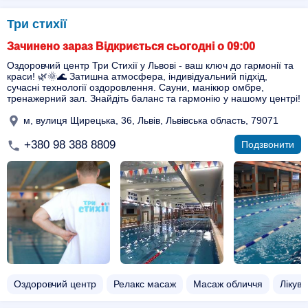
Три стихії
Зачинено зараз Відкриється сьогодні о 09:00
Оздоровчий центр Три Стихії у Львові - ваш ключ до гармонії та
краси! 🌿🌞🌊 Затишна атмосфера, індивідуальний підхід,
сучасні технології оздоровлення. Сауни, манікюр омбре,
тренажерний зал. Знайдіть баланс та гармонію у нашому центрі!
м, вулиця Щирецька, 36, Львів, Львівська область, 79071
+380 98 388 8809
Подзвонити
Оздоровчий центр
Релакс масаж
Масаж обличчя
Лікув