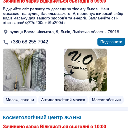
Зачинено зараз Відкриється сьогодні о 09:00
Відкрийте світ релаксу та догляду за тілом у Львові. Наш
масажист на вулиці Васильківського, 9, пропонує широкий вибір
видів масажу для вашого здоров'я та енергії. Заплануйте свій
візит зараз! 🌿💆u200d♂️💆u200d♀️
вулиця Васильківського, 9, Львів, Львівська область, 79018
+380 68 255 7942
Подзвонити
Масаж, салони
Антицелюлітний масаж
Масаж обличчя
Косметологічний центр ЖАНВІ
Зачинено зараз Відкриється сьогодні о 10:00