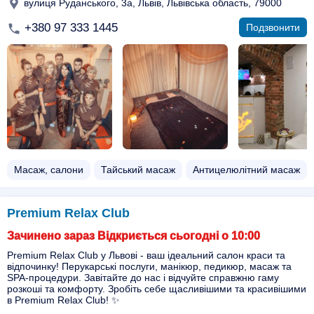
вулиця Руданського, 3а, Львів, Львівська область, 79000
+380 97 333 1445
Подзвонити
Масаж, салони
Тайський масаж
Антицелюлітний масаж
Premium Relax Club
Зачинено зараз Відкриється сьогодні о 10:00
Premium Relax Club у Львові - ваш ідеальний салон краси та
відпочинку! Перукарські послуги, манікюр, педикюр, масаж та
SPA-процедури. Завітайте до нас і відчуйте справжню гаму
розкоші та комфорту. Зробіть себе щасливішими та красивішими
в Premium Relax Club! ✨