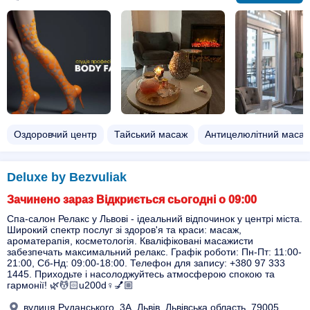
Оздоровчий центр
Тайський масаж
Антицелюлітний маса
Deluxe by Bezvuliak
Зачинено зараз Відкриється сьогодні о 09:00
Спа-салон Релакс у Львові - ідеальний відпочинок у центрі міста.
Широкий спектр послуг зі здоров'я та краси: масаж,
ароматерапія, косметологія. Кваліфіковані масажисти
забезпечать максимальний релакс. Графік роботи: Пн-Пт: 11:00-
21:00, Сб-Нд: 09:00-18:00. Телефон для запису: +380 97 333
1445. Приходьте і насолоджуйтесь атмосферою спокою та
гармонії! 🌿💆🏻u200d♀️💅🏼
вулиця Руданського, 3А, Львів, Львівська область, 79005