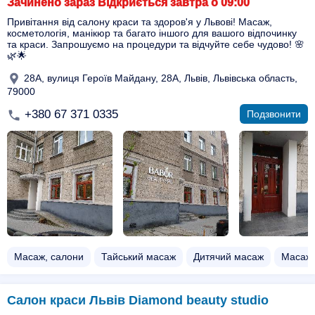
Зачинено зараз Відкриється завтра о 09:00
Привітання від салону краси та здоров'я у Львові! Масаж,
косметологія, манікюр та багато іншого для вашого відпочинку
та краси. Запрошуємо на процедури та відчуйте себе чудово! 🌸
🌿🌟
28A, вулиця Героїв Майдану, 28А, Львів, Львівська область,
79000
+380 67 371 0335
Подзвонити
Масаж, салони
Тайський масаж
Дитячий масаж
Масаж 
Салон краси Львів Diamond beauty studio