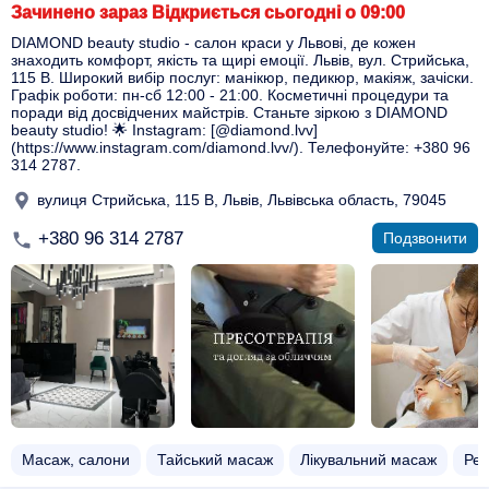
Зачинено зараз Відкриється сьогодні о 09:00
DIAMOND beauty studio - салон краси у Львові, де кожен
знаходить комфорт, якість та щирі емоції. Львів, вул. Стрийська,
115 В. Широкий вибір послуг: манікюр, педикюр, макіяж, зачіски.
Графік роботи: пн-сб 12:00 - 21:00. Косметичні процедури та
поради від досвідчених майстрів. Станьте зіркою з DIAMOND
beauty studio! 🌟 Instagram: [@diamond.lvv]
(https://www.instagram.com/diamond.lvv/). Телефонуйте: +380 96
314 2787.
вулиця Стрийська, 115 В, Львів, Львівська область, 79045
+380 96 314 2787
Подзвонити
Масаж, салони
Тайський масаж
Лікувальний масаж
Рел