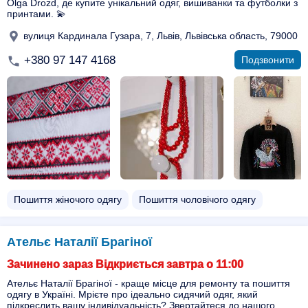
Olga Drozd, де купите унікальний одяг, вишиванки та футболки з
принтами. 💫
вулиця Кардинала Гузара, 7, Львів, Львівська область, 79000
+380 97 147 4168
Подзвонити
Пошиття жіночого одягу
Пошиття чоловічого одягу
Ательє Наталії Брагіної
Зачинено зараз Відкриється завтра о 11:00
Ательє Наталії Брагіної - краще місце для ремонту та пошиття
одягу в Україні. Мрієте про ідеально сидячий одяг, який
підкреслить вашу індивідуальність? Звертайтеся до нашого