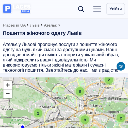
Увійти
Places in UA
Львів
Ательє
Пошиття жіночого одягу Львів
Ательє у Львові пропонує послуги з пошиття жіночого
одягу на будь-який смак і за доступними цінами. Наші
досвідчені майстри вміють створити унікальний образ,
який підкреслить вашу індивідуальність. Ми
використовуємо тільки якісні матеріали і сучасні
технології пошиття. Звертайтесь до нас, і ми з радістю
допоможемо вам створити ідеальний образ, в якому ви
2
будете виглядати неперевершено.
+
5
−
2
2
9