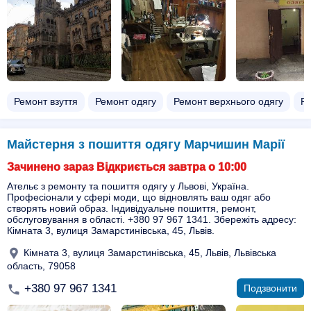
Ремонт взуття
Ремонт одягу
Ремонт верхнього одягу
Ре
Майстерня з пошиття одягу Марчишин Марії
Зачинено зараз Відкриється завтра о 10:00
Ательє з ремонту та пошиття одягу у Львові, Україна.
Професіонали у сфері моди, що відновлять ваш одяг або
створять новий образ. Індивідуальне пошиття, ремонт,
обслуговування в області. +380 97 967 1341. Збережіть адресу:
Кімната 3, вулиця Замарстинівська, 45, Львів.
Кімната 3, вулиця Замарстинівська, 45, Львів, Львівська
область, 79058
+380 97 967 1341
Подзвонити