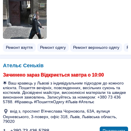
Ремонт взуття
Ремонт одягу
Ремонт верхнього одягу
Ре
Ательє Сеньків
Зачинено зараз Відкриється завтра о 10:00
🌟 Ваш кравець у Львові з індивідуальним підходом до кожного
клієнта. Пошиття вечірніх, повсякденних, весільних суконь та
костюмів. Досвідчені майстри, високоякісні матеріали та швидке
виконання замовлень. Записуйтесь за номером: +380 73 436
5788. #Кравець #ПошиттяОдягу #Львів #Ательє
вхід з, проспект В'ячеслава Чорновола, 63А, вулиця
Окуневського, 3-поверх, офіс 318, Львів, Львівська область,
79020
+380 73 436 5788
Подзвонити