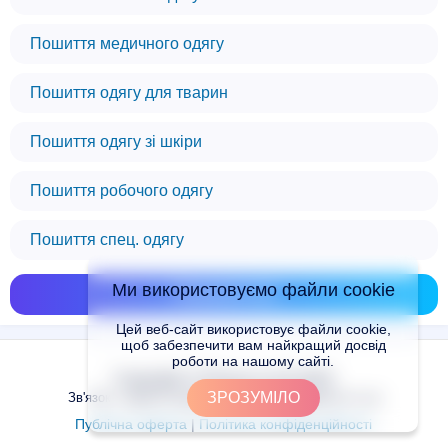
Пошиття медичного одягу
Пошиття одягу для тварин
Пошиття одягу зі шкіри
Пошиття робочого одягу
Пошиття спец. одягу
Ми використовуємо файли cookie
Показати всі
Цей веб-сайт використовує файли cookie,
щоб забезпечити вам найкращий досвід
роботи на нашому сайті.
Copyright © Places.in.UA 2024
ЗРОЗУМІЛО
Зв'язок з адміністрацією сайту: admin@places.in.ua
Публічна оферта
|
Політика конфіденційності