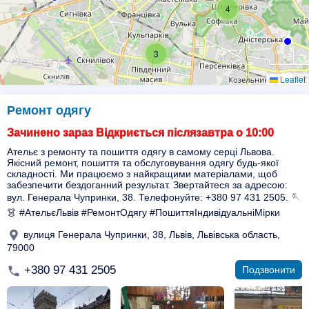
4
3
Leaflet
Ремонт одягу
Зачинено зараз Відкриється післязавтра о 10:00
Ательє з ремонту та пошиття одягу в самому серці Львова.
Якісний ремонт, пошиття та обслуговування одягу будь-якої
складності. Ми працюємо з найкращими матеріалами, щоб
забезпечити бездоганний результат. Звертайтеся за адресою:
вул. Генерала Чупринки, 38. Телефонуйте: +380 97 431 2505. 🪡
👗 #АтельєЛьвів #РемонтОдягу #ПошиттяІндивідуальніМірки
вулиця Генерала Чупринки, 38, Львів, Львівська область,
79000
+380 97 431 2505
Подзвонити