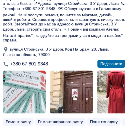
ательє в Львові! 📍Адреса: вулиця Стрийська, 3 У Дворі, Львів. 📞
Телефон: +380 67 801 9348. 🗺️ Обслуговування в Галицькому
районі. Наші послуги: ремонт, пошиття за мірками, дизайн,
швейні роботи. Справжні професіонали гарантують високу якість
робіт. Звертайтеся до нас за адресою вулиця Стрийська, 3 У
Дворі, Львів, створіть свій стиль! ⭐ Новини від компанії Ательє
Наталії Брагіної - слідкуйте за трендами у світі моди та швейної
справи.
вулиця Стрийська, 3 У Дворі, Код На Брамі 28, Львів,
Львівська область, 79000
+380 67 801 9348
Подзвонити
Ремонт одягу
Ремонт шкіряного одягу
Пошиття одягу
П