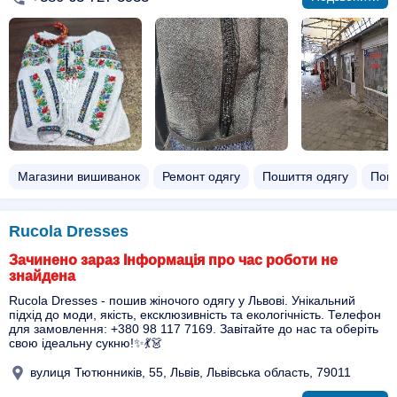
Магазини вишиванок
Ремонт одягу
Пошиття одягу
Поши
Rucola Dresses
Зачинено зараз Інформація про час роботи не
знайдена
Rucola Dresses - пошив жіночого одягу у Львові. Унікальний
підхід до моди, якість, ексклюзивність та екологічність. Телефон
для замовлення: +380 98 117 7169. Завітайте до нас та оберіть
свою ідеальну сукню!✨💃👗
вулиця Тютюнників, 55, Львів, Львівська область, 79011