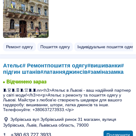
Ремонт одягу
Пошиття одягу
Індивідуальне пошиття одягу
Ательє# Ремонтпошиття одягу#вишиванки#
підгин штанів#латанняджинсів#заміназамка
Відчинено зараз
🧵👗🧵👖🧵👚🧵🧵nn<h3>Ательє в Львові - ваш надійний партнер
у світі моди!</h3>n<p>Ательє з ремонту та пошиття одягу у
Львові. Майстри з любов'ю створюють шедеври для вашого
гардеробу: вишиванки, штори, латка джинсів та інше.
Телефонуйте: +380637273933.</p>
Зубрівська вул Зубрівський ринок 31 магазин, вулиця
Зубрівська, Львів, Львівська область, 79000
+380 63 727 3933
Подзвонити