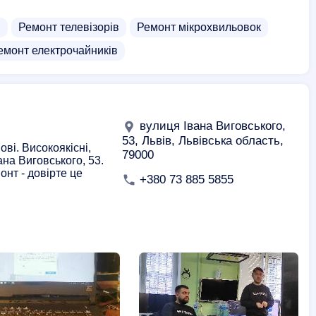
в
Ремонт телевізорів
Ремонт мікрохвильовок
емонт електрочайників
вулиця Івана Виговського,
53, Львів, Львівська область,
ві. Високоякісні,
79000
ана Виговського, 53.
нт - довірте це
+380 73 885 5855