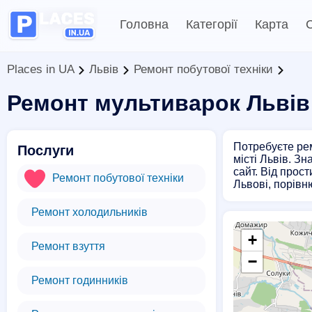
Головна
Категорії
Карта
С
Places in UA
Львів
Ремонт побутової техніки
Ремонт мультиварок Львів
Потребуєте рем
Послуги
місті Львів. З
сайт. Від прос
Ремонт побутової техніки
Львові, порівн
Ремонт холодильників
+
Ремонт взуття
−
Ремонт годинників