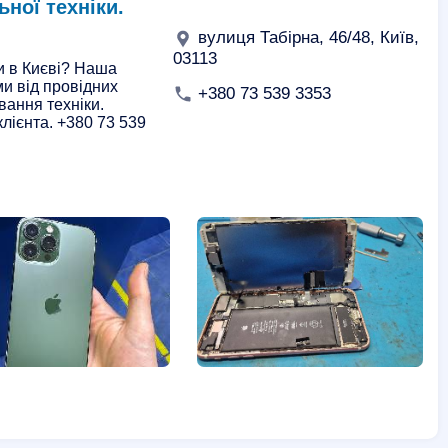
ьної техніки.
вулиця Табірна, 46/48, Київ,
03113
и в Києві? Наша
и від провідних
+380 73 539 3353
вання техніки.
клієнта. +380 73 539