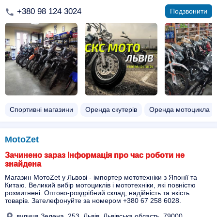
+380 98 124 3024
Подзвонити
Спортивні магазини
Оренда скутерів
Оренда мотоцикла
MotoZet
Зачинено зараз Інформація про час роботи не
знайдена
Магазин МотоZet у Львові - імпортер мототехніки з Японії та
Китаю. Великий вибір мотоциклів і мототехніки, які повністю
розмитнені. Оптово-роздрібний склад, надійність та якість
товарів. Зателефонуйте за номером +380 67 258 6028.
вулиця Зелена, 253, Львів, Львівська область, 79000