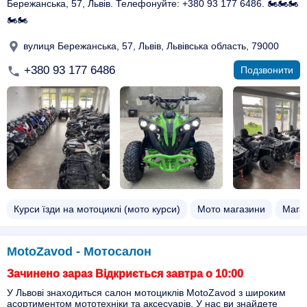
Бережанська, 57, Львів. Телефонуйте: +380 93 177 6486. 🏍️🏍️🏍️
🏍️🏍️
вулиця Бережанська, 57, Львів, Львівська область, 79000
+380 93 177 6486
Подзвонити
Курси їзди на мотоциклі (мото курси)
Мото магазини
Мага
MotoZavod - Мотосалон
Зачинено зараз Відкриється завтра о 10:00
У Львові знаходиться салон мотоциклів MotoZavod з широким
асортиментом мототехніки та аксесуарів. У нас ви знайдете