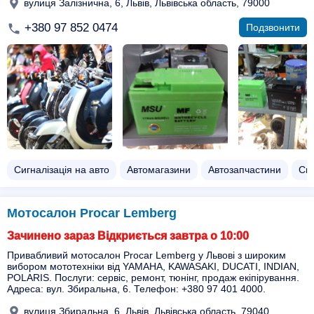
вулиця Залізнична, 6, Львів, Львівська область, 79000
+380 97 852 0474
Подзвонити
Сигналізація на авто
Автомагазини
Автозапчастини
Спо
Мотосалон Procar Lemberg
Зачинено зараз Відкриється завтра о 10:00
Привабливий мотосалон Procar Lemberg у Львові з широким
вибором мототехніки від YAMAHA, KAWASAKI, DUCATI, INDIAN,
POLARIS. Послуги: сервіс, ремонт, тюнінг, продаж екіпірування.
Адреса: вул. Збиральна, 6. Телефон: +380 97 401 4000.
вулиця Збиральна, 6, Львів, Львівська область, 79040