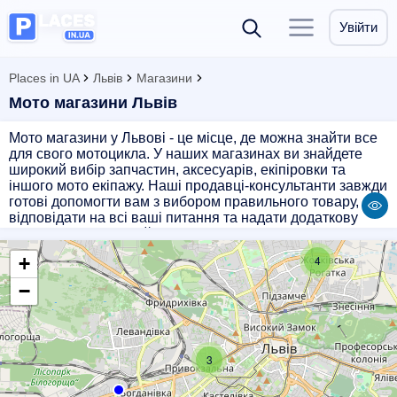
Увійти
Places in UA
Львів
Магазини
Мото магазини Львів
Мото магазини у Львові - це місце, де можна знайти все
для свого мотоцикла. У наших магазинах ви знайдете
широкий вибір запчастин, аксесуарів, екіпіровки та
іншого мото екіпажу. Наші продавці-консультанти завжди
готові допомогти вам з вибором правильного товару,
відповідати на всі ваші питання та надати додаткову
інформацію. Відвідайте наші магазини у Львові і
отримайте якісний товар за доступними цінами.
+
4
−
3