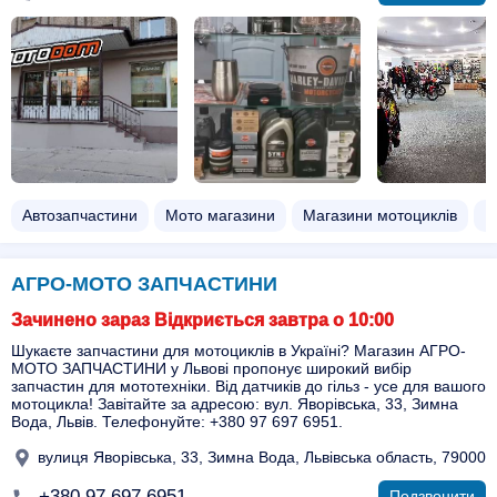
Автозапчастини
Мото магазини
Магазини мотоциклів
Ш
АГРО-МОТО ЗАПЧАСТИНИ
Зачинено зараз Відкриється завтра о 10:00
Шукаєте запчастини для мотоциклів в Україні? Магазин АГРО-
МОТО ЗАПЧАСТИНИ у Львові пропонує широкий вибір
запчастин для мототехніки. Від датчиків до гільз - усе для вашого
мотоцикла! Завітайте за адресою: вул. Яворівська, 33, Зимна
Вода, Львів. Телефонуйте: +380 97 697 6951.
вулиця Яворівська, 33, Зимна Вода, Львівська область, 79000
+380 97 697 6951
Подзвонити