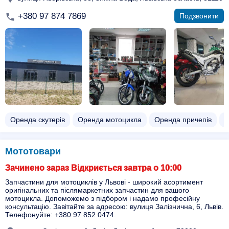
+380 97 874 7869
Подзвонити
Оренда скутерів
Оренда мотоцикла
Оренда причепів
О
Мототовари
Зачинено зараз Відкриється завтра о 10:00
Запчастини для мотоциклів у Львові - широкий асортимент
оригінальних та післямаркетних запчастин для вашого
мотоцикла. Допоможемо з підбором і надамо професійну
консультацію. Завітайте за адресою: вулиця Залізнична, 6, Львів.
Телефонуйте: +380 97 852 0474.