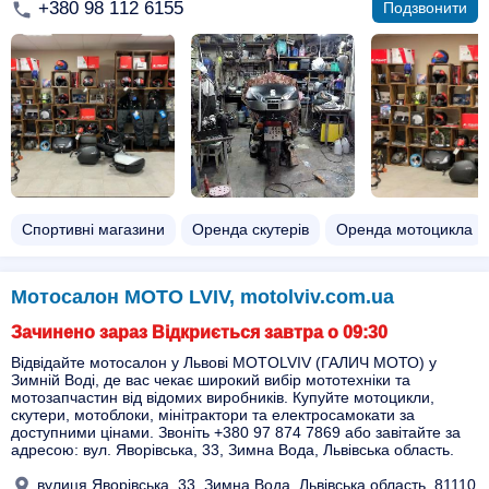
+380 98 112 6155
Подзвонити
Спортивні магазини
Оренда скутерів
Оренда мотоцикла
Мотосалон MOTO LVIV, motolviv.com.ua
Зачинено зараз Відкриється завтра о 09:30
Відвідайте мотосалон у Львові MOTOLVIV (ГАЛИЧ МОТО) у
Зимній Воді, де вас чекає широкий вибір мототехніки та
мотозапчастин від відомих виробників. Купуйте мотоцикли,
скутери, мотоблоки, мінітрактори та електросамокати за
доступними цінами. Звоніть +380 97 874 7869 або завітайте за
адресою: вул. Яворівська, 33, Зимна Вода, Львівська область.
вулиця Яворівська, 33, Зимна Вода, Львівська область, 81110