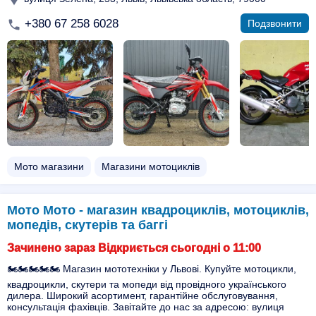
+380 67 258 6028
Подзвонити
Мото магазини
Магазини мотоциклів
Мото Мото - магазин квадроциклів, мотоциклів,
мопедів, скутерів та баггі
Зачинено зараз Відкриється сьогодні о 11:00
🏍️🏍️🏍️🏍️🏍️ Магазин мототехніки у Львові. Купуйте мотоцикли,
квадроцикли, скутери та мопеди від провідного українського
дилера. Широкий асортимент, гарантійне обслуговування,
консультація фахівців. Завітайте до нас за адресою: вулиця