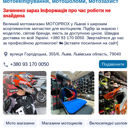
мотоекіпірування, мотошоломи, мотозахист
Зачинено зараз Інформація про час роботи не
знайдена
Великий мотомагазин MOTOPROX у Львові з широким
асортиментом запчастин для мотоциклів. Підбір за маркою і
моделлю, світові бренди, якість за доступною ціною. Швидка
доставка по всій Україні. +380 93 170 0050. Звертайтеся до нас
за професійною допомогою! 🏍 [вставте посилання на сайт]
вулиця Городоцька, 355/6, Львів, Львівська область, 79040
+380 93 170 0050
Подзвонити
Мото магазини
Магазини мотоциклів
Велосипедні шоломи