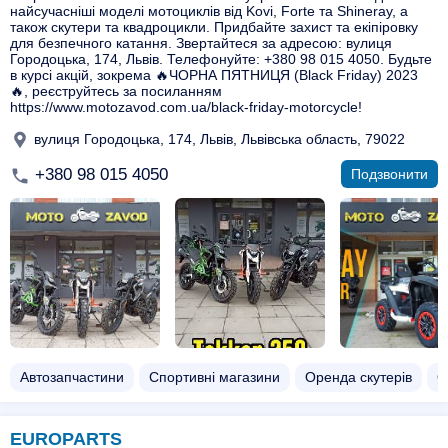
найсучасніші моделі мотоциклів від Kovi, Forte та Shineray, а
також скутери та квадроцикли. Придбайте захист та екіпіровку
для безпечного катання. Звертайтеся за адресою: вулиця
Городоцька, 174, Львів. Телефонуйте: +380 98 015 4050. Будьте
в курсі акцій, зокрема 🔥ЧОРНА ПЯТНИЦЯ (Black Friday) 2023
🔥, реєструйтесь за посиланням
https://www.motozavod.com.ua/black-friday-motorcycle!
вулиця Городоцька, 174, Львів, Львівська область, 79022
+380 98 015 4050
Подзвонити
Автозапчастини
Спортивні магазини
Оренда скутерів
О
EUROPARTS