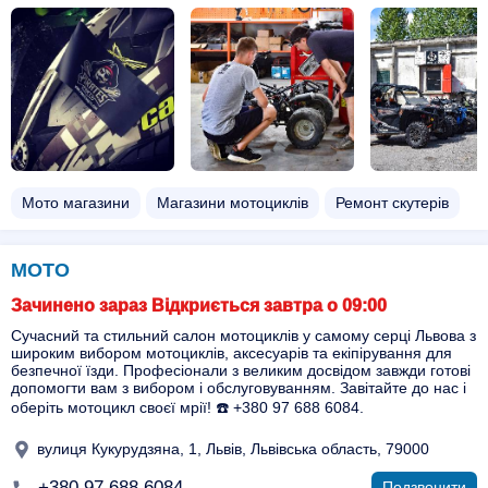
Мото магазини
Магазини мотоциклів
Ремонт скутерів
МОТО
Зачинено зараз Відкриється завтра о 09:00
Сучасний та стильний салон мотоциклів у самому серці Львова з
широким вибором мотоциклів, аксесуарів та екіпірування для
безпечної їзди. Професіонали з великим досвідом завжди готові
допомогти вам з вибором і обслуговуванням. Завітайте до нас і
оберіть мотоцикл своєї мрії! ☎️ +380 97 688 6084.
вулиця Кукурудзяна, 1, Львів, Львівська область, 79000
+380 97 688 6084
Подзвонити