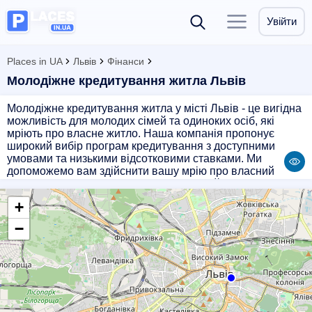
Увійти
Places in UA
Львів
Фінанси
Молодіжне кредитування житла Львів
Молодіжне кредитування житла у місті Львів - це вигідна
можливість для молодих сімей та одиноких осіб, які
мріють про власне житло. Наша компанія пропонує
широкий вибір програм кредитування з доступними
умовами та низькими відсотковими ставками. Ми
допоможемо вам здійснити вашу мрію про власний
будинок або квартиру, надаючи професійну консультацію
та індивідуальний підхід до кожного клієнта. Звертайтеся
+
до нас, і ми допоможемо вам здійснити ваші житлові
плани без зайвих турбот.
−