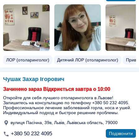
ЛОР (отоларинголог)
Дитячий ЛОР (отоларинголог)
Прива
Чушак Захар Ігорович
Зачинено зараз Відкриється завтра о 10:00
Откройте для себя лучшего отоларинголога в Львове!
Запишитесь на консультацию по телефону +380 50 232 4095.
Профессиональное лечение заболеваний горла, носа и ушей.
Индивидуальный подход и быстрое решение проблемы.
вулиця Пасічна, 39в, Львів, Львівська область, 79000
+380 50 232 4095
Подзвонити