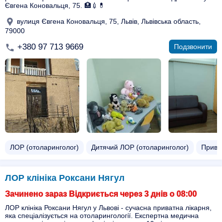
Євгена Коновальця, 75. 🏥💉💊
вулиця Євгена Коновальця, 75, Львів, Львівська область,
79000
+380 97 713 9669
Подзвонити
ЛОР (отоларинголог)
Дитячий ЛОР (отоларинголог)
Прива
ЛОР клініка Роксани Нягул
Зачинено зараз Відкриється через 3 днів о 08:00
ЛОР клініка Роксани Нягул у Львові - сучасна приватна лікарня,
яка спеціалізується на отоларингології. Експертна медична