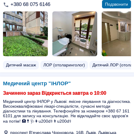
+380 68 075 6146
Подзвонити
Дитячий масаж
ЛОР (отоларинголог)
Дитячий ЛОР (отолар
Медичний центр "ІНЛОР"
Зачинено зараз Відкриється завтра о 10:00
Медичний центр ІНЛОР у Львові: якісне лікування та діагностика.
Висококваліфіковані лікарі-спеціалісти, сучасні методи
діагностики та лікування. Телефонуйте за номером +380 67 161
6101 для запису на консультацію. Не відкладайте своє здоров'я
на потім! 🏥💊🩺👩u200d⚕️👨u200d⚕️
проспект В'ячеслава Чорновола, 16В, Львів, Львівська