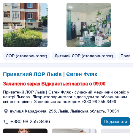
ЛОР (отоларинголог)
Дитячий ЛОР (отоларинголог)
Прива
Приватний ЛОР Львів | Євген Фляк
Зачинено зараз Відкриється завтра о 09:00
Приватний ЛОР Львів | Євген Фляк - сучасний медичний сервіс у
центрі Львова. Лікар-отоларинголог з досвідом та обладнанням
світового рівня. Запишіться за номером +380 98 255 3496.
вулиця Караджича, 29б, Львів, Львівська область, 79054
+380 98 255 3496
Подзвонити