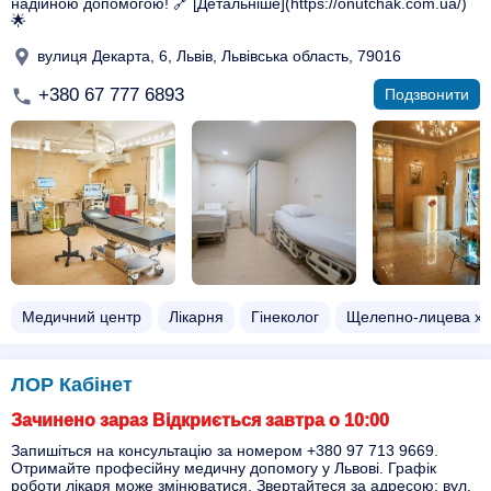
надійною допомогою! 🔗 [Детальніше](https://onutchak.com.ua/)
🌟
вулиця Декарта, 6, Львів, Львівська область, 79016
+380 67 777 6893
Подзвонити
Медичний центр
Лікарня
Гінеколог
Щелепно-лицева хір
ЛОР Кабінет
Зачинено зараз Відкриється завтра о 10:00
Запишіться на консультацію за номером +380 97 713 9669.
Отримайте професійну медичну допомогу у Львові. Графік
роботи лікаря може змінюватися. Звертайтеся за адресою: вул.