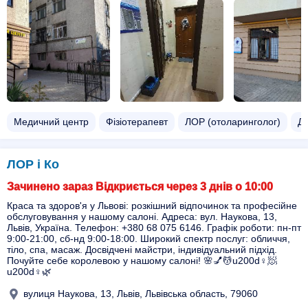
Медичний центр
Фізіотерапевт
ЛОР (отоларинголог)
Ди
ЛОР і Ко
Зачинено зараз Відкриється через 3 днів о 10:00
Краса та здоров'я у Львові: розкішний відпочинок та професійне
обслуговування у нашому салоні. Адреса: вул. Наукова, 13,
Львів, Україна. Телефон: +380 68 075 6146. Графік роботи: пн-пт
9:00-21:00, сб-нд 9:00-18:00. Широкий спектр послуг: обличчя,
тіло, спа, масаж. Досвідчені майстри, індивідуальний підхід.
Почуйте себе королевою у нашому салоні! 🌸💅💆u200d♀️🧖
u200d♀️🌿
вулиця Наукова, 13, Львів, Львівська область, 79060