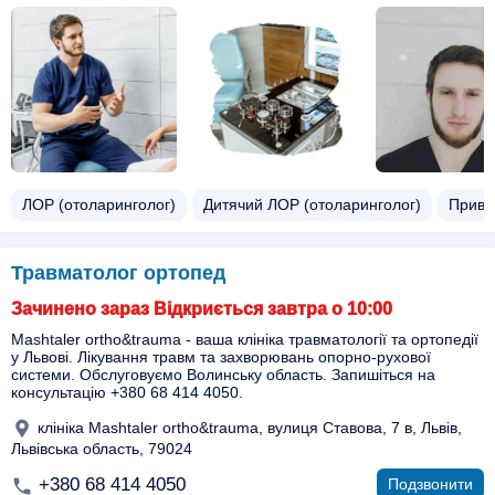
ЛОР (отоларинголог)
Дитячий ЛОР (отоларинголог)
Прива
Травматолог ортопед
Зачинено зараз Відкриється завтра о 10:00
Mashtaler ortho&trauma - ваша клініка травматології та ортопедії
у Львові. Лікування травм та захворювань опорно-рухової
системи. Обслуговуємо Волинську область. Запишіться на
консультацію +380 68 414 4050.
клініка Mashtaler ortho&trauma, вулиця Ставова, 7 в, Львів,
Львівська область, 79024
+380 68 414 4050
Подзвонити