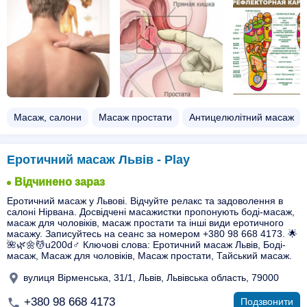
Масаж, салони
Масаж простати
Антицелюлітний масаж
Еротичний масаж Львів - Play
Відчинено зараз
Еротичний масаж у Львові. Відчуйте релакс та задоволення в
салоні Нірвана. Досвідчені масажистки пропонують боді-масаж,
масаж для чоловіків, масаж простати та інші види еротичного
масажу. Записуйтесь на сеанс за номером +380 98 668 4173. 🌟
🌺🌿🌼💆u200d♂️ Ключові слова: Еротичний масаж Львів, Боді-
масаж, Масаж для чоловіків, Масаж простати, Тайський масаж.
вулиця Вірменська, 31/1, Львів, Львівська область, 79000
+380 98 668 4173
Подзвонити