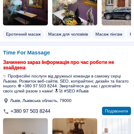
Еротичний масаж
Масаж для чоловіків
Масаж лінгам
Н
Time For Massage
Зачинено зараз Інформація про час роботи не
знайдена
✨ Професійні послуги від дружньої команди в самому серці
Львова. Розвиток веб-сайтів, SEO, копірайтинг, дизайн та багато
іншого. 🌐 +380 97 503 8244. Звертайтеся до нас і досягайте
своїх цілей разом з нами! 🔝🚀 #SEO #Львів
Львів, Львівська область, 79000
+380 97 503 8244
Подзвонити