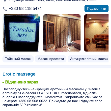
+380 98 118 5474
Подзвонити
Тайський масаж
Масаж простати
Антицелюлітний масаж
Erotic massage
Відчинено зараз
Насолоджуйтесь найкращим еротичним масажем у Львові в
елітному SPA-салоні EGO STUDIO. Розслабтеся, відновіть
енергію і насолоджуйтесь моментом. Забронюйте свій час за
номером +380 68 508 6622. Приходьте до нас і відчуйте себе
справжнім VIP-клієнтом!