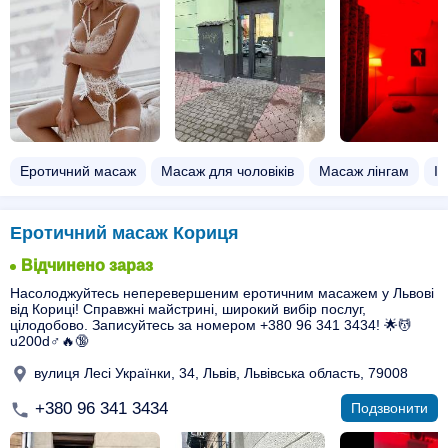
Еротичний масаж
Масаж для чоловіків
Масаж лінгам
І
Еротичний масаж Кориця
Відчинено зараз
Насолоджуйтесь неперевершеним еротичним масажем у Львові
від Кориці! Справжні майстрині, широкий вибір послуг,
цілодобово. Записуйтесь за номером +380 96 341 3434! 🌟💆
u200d♂️🔥🔞
вулиця Лесі Українки, 34, Львів, Львівська область, 79008
+380 96 341 3434
Подзвонити