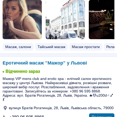
Масаж, салони
Тайський масаж
Масаж простати
Релак
Еротичний масаж "Мажор" у Львові
Відчинено зараз
Мажор VIP mens club and erotic spa - елітний салон еротичного
масажу у центрі Львова. Найкрасивіші дівчата, розкішні розваги,
широкий вибір послуг. Розслаблення, задоволення і враження
гарантовані. Записуйтесь за номером: +380 96 595 8868.
Адреса: вул. Братів Рогатинців, 28, Львів, Україна. 🔥💆u200d♂️💅
💃
вулиця Братів Рогатинців, 28, Львів, Львівська область, 79000