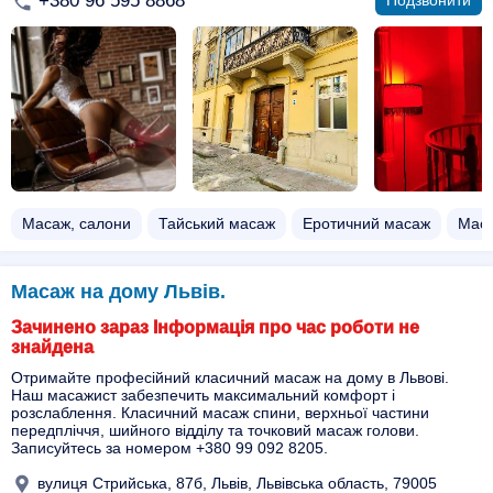
+380 96 595 8868
Подзвонити
Масаж, салони
Тайський масаж
Еротичний масаж
Маса
Масаж на дому Львів.
Зачинено зараз Інформація про час роботи не
знайдена
Отримайте професійний класичний масаж на дому в Львові.
Наш масажист забезпечить максимальний комфорт і
розслаблення. Класичний масаж спини, верхньої частини
передпліччя, шийного відділу та точковий масаж голови.
Записуйтесь за номером +380 99 092 8205.
вулиця Стрийська, 87б, Львів, Львівська область, 79005