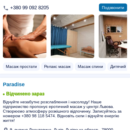
+380 99 092 8205
Подзвонити
Масаж простати
Релакс масаж
Масаж спини
Дитячий 
Paradise
Відчинено зараз
Відчуйте незабутнє розслаблення і насолоду! Наше
підприємство пропонує еротичний масаж у центрі Львова.
Створюємо атмосферу розкішного відпочинку. Записуйтесь за
номером +380 98 118 5474. Відновіть сили і відчуйте енергію
життя!
9, вулиця Леонтовича, Львів, Львівська область, 79000