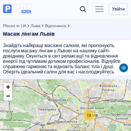
Увійти
Places in UA
Львів
Відпочинок
Масаж лінгам Львів
Знайдіть найкращі масажні салони, які пропонують
послуги масажу лінгам у Львові на нашому сайті-
довіднику. Окуніться в світ релаксації та відновлення
енергії під чутливим дотиком професіоналів. Відчуйте
справжню гармонію та відновіть баланс тіла і душі.
Оберіть ідеальний салон для вас і насолоджуйтесь
неперевершеним досвідом масажу лінгам у Львові.
Віддайте себе цій неповторній процедурі і отримайте
+
незабутні враження і користь для свого здоров'я.
−
13