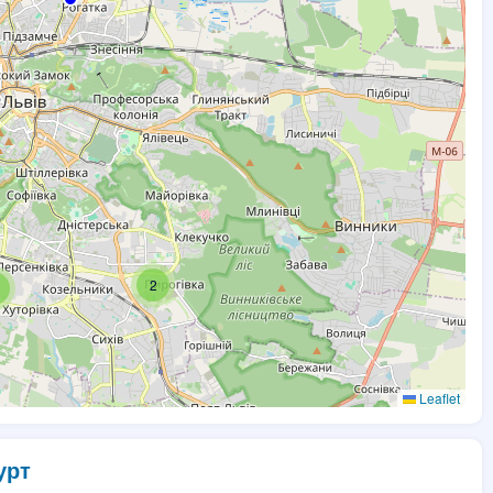
2
Leaflet
урт