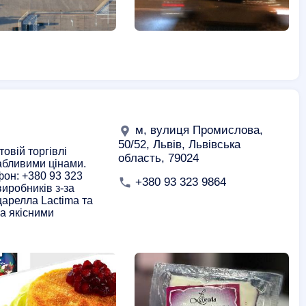
м, вулиця Промислова,
50/52, Львів, Львівська
товій торгівлі
область, 79024
абливими цінами.
фон: +380 93 323
+380 93 323 9864
виробників з-за
царелла Lactima та
а якісними