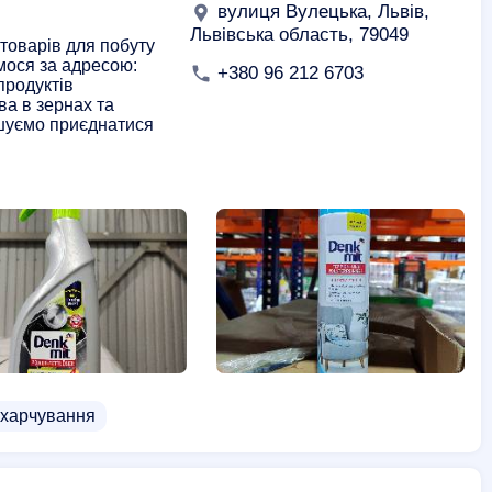
вулиця Вулецька, Львів,
Львівська область, 79049
 товарів для побуту
мося за адресою:
+380 96 212 6703
 продуктів
ва в зернах та
ошуємо приєднатися
в харчування