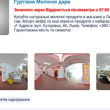
Гуртівня Молочні дари
Зачинено зараз Відкриється післязавтра о 07:00
Купуйте натуральні молочні продукти в магазині у Л
сир, йогурт, кефір та інші корисні продукти з найкращ
🥖 Адреса: вул. Хуторівка, 4б, Львів. Телефон: +380 
Гарантована якість та смакота!
уктів харчування