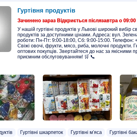
Гуртівня продуктів
Зачинено зараз Відкриється післязавтра о 09:00
У нашій гуртівні продуктів у Львові широкий вибір св
продуктів за доступними цінами. Адреса: вул. Зелена
роботи: Пн-Пт: 9:00-18:00, Сб: 9:00-15:00. Телефон: 
Свіжі овочі, фрукти, мясо, риба, молочні продукти. 
оптових покупців. Звертайтеся до нас за якісними п
приємним обслуговуванням! 🛒 📞
дуктів
Гуртівні шкарпеток
Гуртівні м'яса
Гуртівні бак