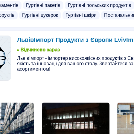
каментів
Гуртівні пакетів
Гуртівні польських продуктів
фруктів
Гуртівні цукерок
Гуртівні шкіри
Постачальник
и напоїв
Постачальники сухофруктів
ЛьвівІмпорт Продукти з Європи LvivIm
Відчинено зараз
ЛьвівІмпорт - імпортер високоякісних продуктів з 
якість та інновації для вашого столу. Звертайтеся з
асортиментом!