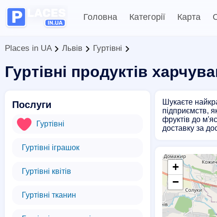
Головна
Категорії
Карта
С
Places in UA
Львів
Гуртівні
Гуртівні продуктів харчув
Шукаєте найкра
Послуги
підприємств, я
фруктів до м'я
Гуртівні
доставку за до
Гуртівні іграшок
+
Гуртівні квітів
−
Гуртівні тканин