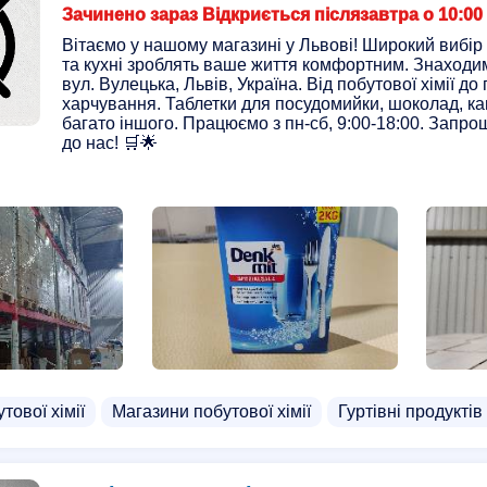
Зачинено зараз Відкриється післязавтра о 10:00
Вітаємо у нашому магазині у Львові! Широкий вибір
та кухні зроблять ваше життя комфортним. Знаходи
вул. Вулецька, Львів, Україна. Від побутової хімії до
харчування. Таблетки для посудомийки, шоколад, ка
багато іншого. Працюємо з пн-сб, 9:00-18:00. Запр
до нас! 🛒🌟
тової хімії
Магазини побутової хімії
Гуртівні продукті