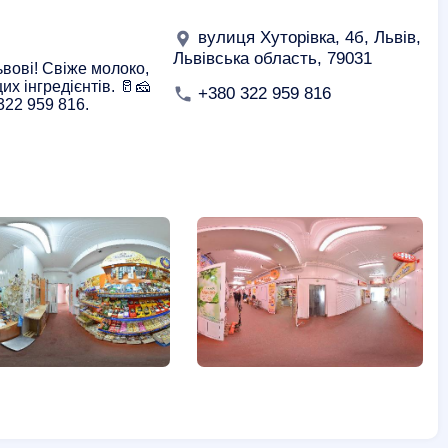
вулиця Хуторівка, 4б, Львів,
Львівська область, 79031
ьвові! Свіже молоко,
их інгредієнтів. 🥛🧀
+380 322 959 816
322 959 816.