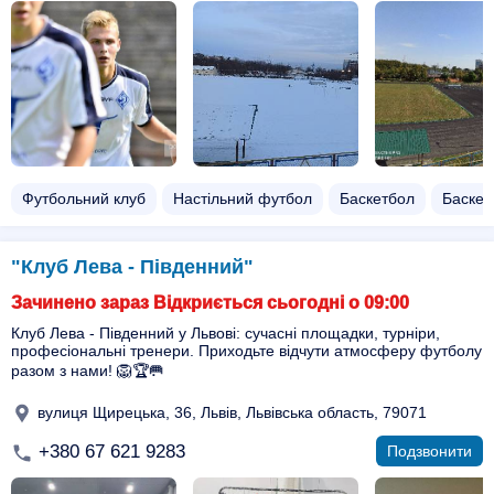
Футбольний клуб
Настільний футбол
Баскетбол
Баскет
"Клуб Лева - Південний"
Зачинено зараз Відкриється сьогодні о 09:00
Клуб Лева - Південний у Львові: сучасні площадки, турніри,
професіональні тренери. Приходьте відчути атмосферу футболу
разом з нами! 🦁🏆🥅
вулиця Щирецька, 36, Львів, Львівська область, 79071
+380 67 621 9283
Подзвонити