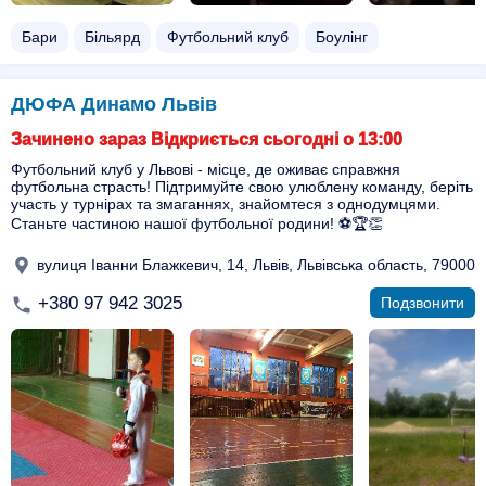
Бари
Більярд
Футбольний клуб
Боулінг
ДЮФА Динамо Львів
Зачинено зараз Відкриється сьогодні о 13:00
Футбольний клуб у Львові - місце, де оживає справжня
футбольна страсть! Підтримуйте свою улюблену команду, беріть
участь у турнірах та змаганнях, знайомтеся з однодумцями.
Станьте частиною нашої футбольної родини! ⚽🏆👏
вулиця Іванни Блажкевич, 14, Львів, Львівська область, 79000
+380 97 942 3025
Подзвонити