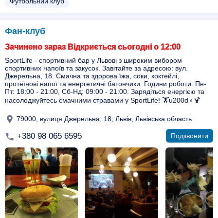
Футбольний клуб
Фан-клуб
Зачинено зараз Відкриється сьогодні о 12:00
SportLife - спортивний бар у Львові з широким вибором
спортивних напоїв та закусок. Завітайте за адресою: вул.
Джерельна, 18. Смачна та здорова їжа, соки, коктейлі,
протеїнові напої та енергетичні батончики. Години роботи: Пн-
Пт: 18:00 - 21:00, Сб-Нд: 09:00 - 21:00. Зарядіться енергією та
насолоджуйтесь смачними стравами у SportLife! 🏋️u200d♀️🍹
79000, вулиця Джерельна, 18, Львів, Львівська область
+380 98 065 6595
Подзвонити