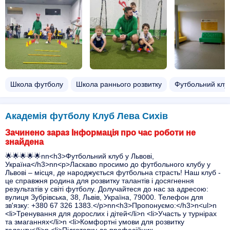
Школа футболу
Школа раннього розвитку
Футбольний клу
Академія футболу Клуб Лева Сихів
Зачинено зараз Інформація про час роботи не
знайдена
🌟🌟🌟🌟🌟nn<h3>Футбольний клуб у Львові,
Україна</h3>nn<p>Ласкаво просимо до футбольного клубу у
Львові – місця, де народжується футбольна страсть! Наш клуб -
це справжня родина для розвитку талантів і досягнення
результатів у світі футболу. Долучайтеся до нас за адресою:
вулиця Зубрівська, 38, Львів, Україна, 79000. Телефон для
зв'язку: +380 67 326 1383.</p>nn<h3>Пропонуємо:</h3>n<ul>n
<li>Тренування для дорослих і дітей</li>n <li>Участь у турнірах
та змаганнях</li>n <li>Комфортні умови для розвитку