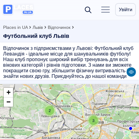
Увійти
Places in UA
Львів
Відпочинок
Футбольний клуб Львів
Відпочинок з підприємствами у Львові: Футбольний клуб
Левандія - ідеальне місце для шанувальників футболу!
Наш клуб пропонує широкий вибір тренувань для всіх
вікових категорій і рівнів підготовки. З нами ви зможете
покращити свою гру, збільшити фізичну витривалість і
знайти нових друзів. Приєднуйтесь до нашої команди
прямо зараз і насолоджуйтеся активним відпочинком у
Львові!
+
−
2
3