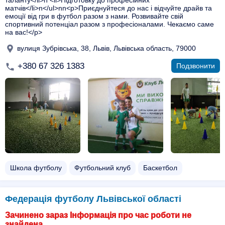
таланту</li>n <li>Підготовку до професійних
матчів</li>n</ul>nn<p>Приєднуйтеся до нас і відчуйте драйв та
емоції від гри в футбол разом з нами. Розвивайте свій
спортивний потенціал разом з професіоналами. Чекаємо саме
на вас!</p>
вулиця Зубрівська, 38, Львів, Львівська область, 79000
+380 67 326 1383
Подзвонити
Школа футболу
Футбольний клуб
Баскетбол
Федерація футболу Львівської області
Зачинено зараз Інформація про час роботи не
знайдена